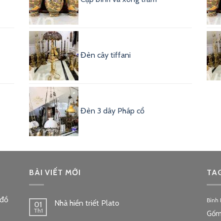
Đèn cây tiffani
Đèn 3 dây Pháp cổ
BÀI VIẾT MỚI
TA
 đồ
Bình
Nhà hiền triết Plato
01
Th1
Gốm