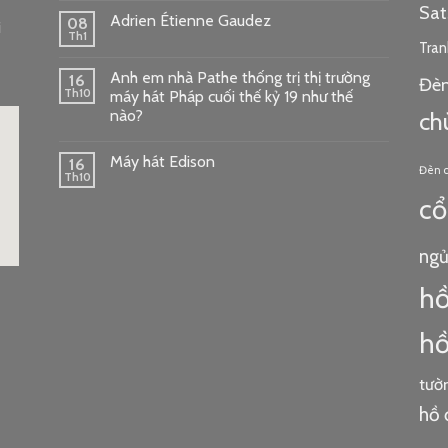
Sa
Adrien Étienne Gaudez
08
i
Th1
Tran
Anh em nhà Pathe thống trị thị trường
16
Đèn
Th10
máy hát Pháp cuối thế kỷ 19 như thế
nào?
ch
Máy hát Edison
16
Đèn 
Th10
cổ
ng
ode
h
hồ
tườ
hồ 