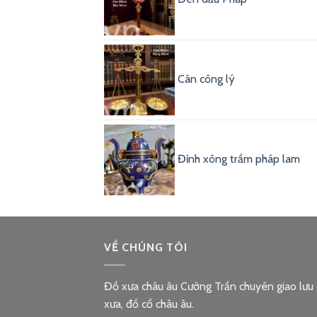
Cân công lý
Đỉnh xông trầm pháp lam
VỀ CHÚNG TÔI
Đồ xưa châu âu Cường Trần chuyên giao lưu
xưa, đồ cổ châu âu.