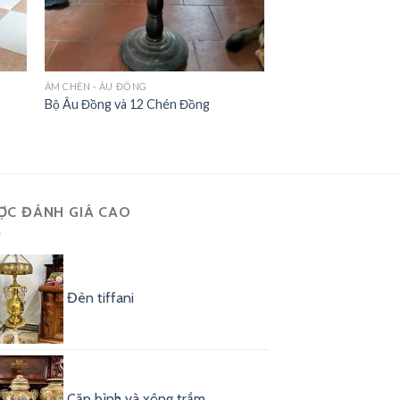
Hết hàng
ẤM CHÉN - ÂU ĐỒNG
Bộ Âu Đồng và 12 Chén Đồng
BÌNH LỌ ĐỒNG
Bộ đỉnh và bình
ỢC ĐÁNH GIÁ CAO
Đèn tiffani
Cặp bình và xông trầm