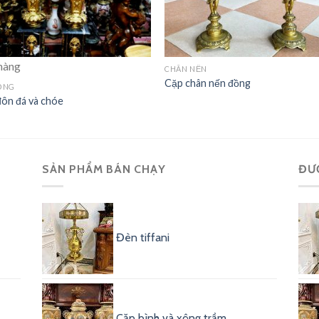
hàng
CHÂN NẾN
Cặp chân nến đồng
ỒNG
ôn đá và chóe
SẢN PHẨM BÁN CHẠY
ĐƯ
Đèn tiffani
Cặp bình và xông trầm