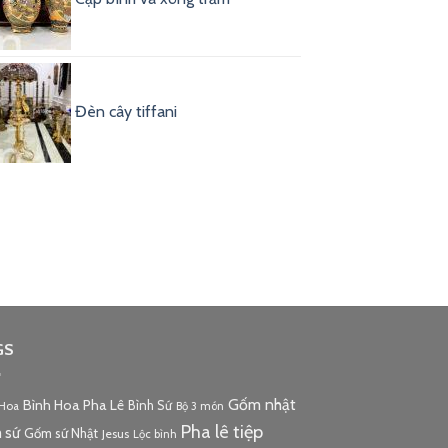
Đèn cây tiffani
GS
Gốm nhật
Bình Hoa Pha Lê
Bình Sứ
 Hoa
Bộ 3 món
Pha lê tiệp
 sứ
Gốm sứ Nhật
Jesus
Lộc bình