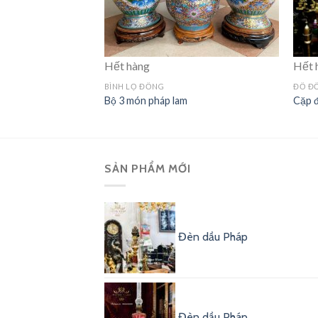
Hết hàng
Hết 
BÌNH LỌ ĐỒNG
ĐỒ Đ
Bộ 3 món pháp lam
Cặp đ
SẢN PHẨM MỚI
Đèn dầu Pháp
Đèn dầu Pháp