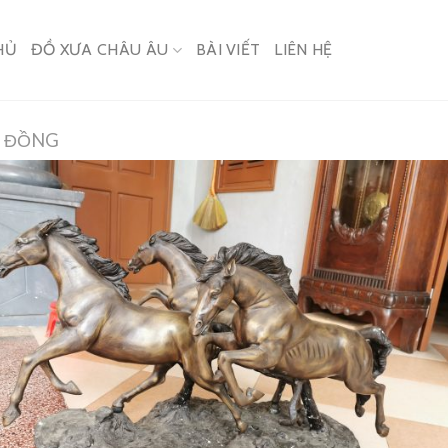
HỦ
ĐỒ XƯA CHÂU ÂU
BÀI VIẾT
LIÊN HỆ
 ĐỒNG