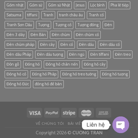
Gốm nhật
Gốm sứ
Gốm sứ Nhật
Jesus
Lộc bình
Pha lê tiệp
Satsuma
tiffani
Tranh
tranh châu âu
Tranh cổ
Tranh Sơn Dầu
Tượng
Tượng cổ
Tượng đồng
Đèn
Đèn 3 dây
Đèn Bàn
Đèn chùm
Đèn chùm cổ
Đèn chùm pháp
Đèn cây
Đèn cổ
Đèn dầu
Đèn dầu cổ
Đèn dầu Pháp
Đèn dầu tượng
Đèn ngủ
Đèn tiffani
Đèn treo
Đôn gỗ
Đồng hồ
Đồng hồ chân nến
Đồng hồ cây
Đồng hồ cổ
Đồng hồ Pháp
Đồng hồ treo tường
Đồng hồ tượng
Đồng hồ Đức
đồng hồ để bàn
VỀ CHÚNG TÔI
BÀI VIẾT
LIÊN HỆ
Liên hệ
Copyright 2026 ©
CUONG TRAN