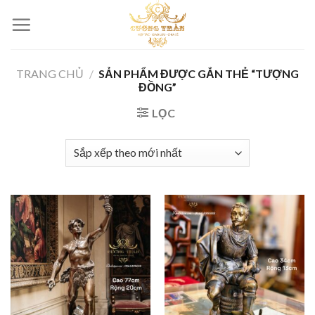
Skip
to
content
TRANG CHỦ
/
SẢN PHẨM ĐƯỢC GẮN THẺ “TƯỢNG
ĐỒNG”
LỌC