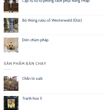
Cặp tủ sư tử phong cách phục hưng Pháp
Bộ thùng rượu cổ Westerwald (Đức)
Đèn chùm pháp
SẢN PHẨM BÁN CHẠY
Chắn lò sưởi
Tranh hoa 5