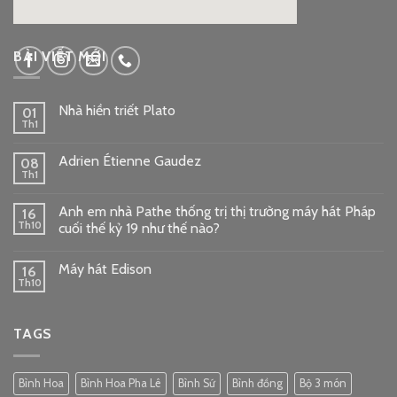
google embed code
BÀI VIẾT MỚI
Nhà hiền triết Plato
01
Th1
Adrien Étienne Gaudez
08
Th1
Anh em nhà Pathe thống trị thị trường máy hát Pháp
16
Th10
cuối thế kỷ 19 như thế nào?
Máy hát Edison
16
Th10
TAGS
Bình Hoa
Bình Hoa Pha Lê
Bình Sứ
Bình đồng
Bộ 3 món