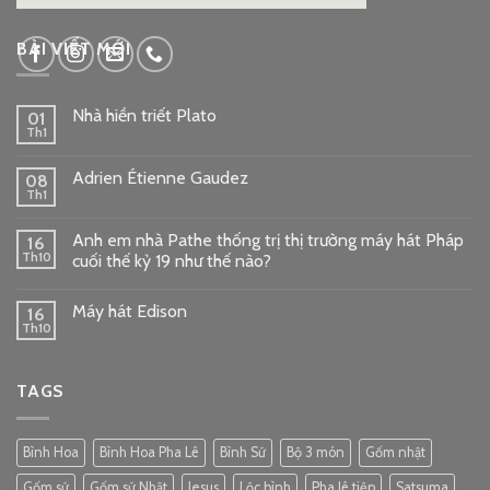
google embed code
BÀI VIẾT MỚI
Nhà hiền triết Plato
01
Th1
Adrien Étienne Gaudez
08
Th1
Anh em nhà Pathe thống trị thị trường máy hát Pháp
16
Th10
cuối thế kỷ 19 như thế nào?
Máy hát Edison
16
Th10
TAGS
Bình Hoa
Bình Hoa Pha Lê
Bình Sứ
Bộ 3 món
Gốm nhật
Gốm sứ
Gốm sứ Nhật
Jesus
Lộc bình
Pha lê tiệp
Satsuma