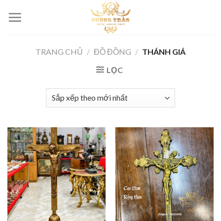
Skip
to
content
TRANG CHỦ
/
ĐỒ ĐỒNG
/
THÁNH GIÁ
LỌC