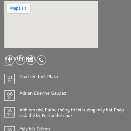
google embed code
BÀI VIẾT MỚI
Nhà hiền triết Plato
01
Th1
Adrien Étienne Gaudez
08
Th1
Anh em nhà Pathe thống trị thị trường máy hát Pháp
16
Th10
cuối thế kỷ 19 như thế nào?
Máy hát Edison
16