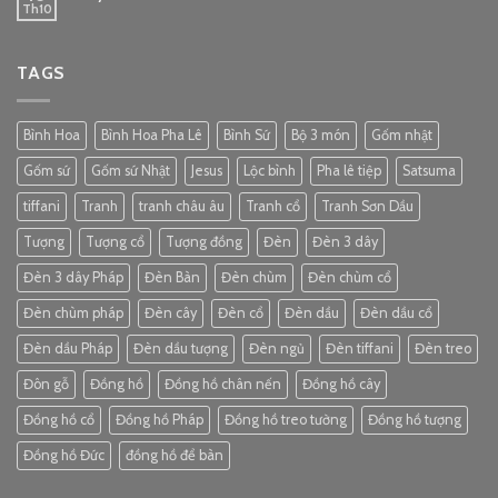
Th10
TAGS
Bình Hoa
Bình Hoa Pha Lê
Bình Sứ
Bộ 3 món
Gốm nhật
Gốm sứ
Gốm sứ Nhật
Jesus
Lộc bình
Pha lê tiệp
Satsuma
tiffani
Tranh
tranh châu âu
Tranh cổ
Tranh Sơn Dầu
Tượng
Tượng cổ
Tượng đồng
Đèn
Đèn 3 dây
Đèn 3 dây Pháp
Đèn Bàn
Đèn chùm
Đèn chùm cổ
Đèn chùm pháp
Đèn cây
Đèn cổ
Đèn dầu
Đèn dầu cổ
Đèn dầu Pháp
Đèn dầu tượng
Đèn ngủ
Đèn tiffani
Đèn treo
Đôn gỗ
Đồng hồ
Đồng hồ chân nến
Đồng hồ cây
Đồng hồ cổ
Đồng hồ Pháp
Đồng hồ treo tường
Đồng hồ tượng
Đồng hồ Đức
đồng hồ để bàn