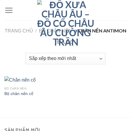
Skip
to
content
CHÂN NẾN ANTIMON
TRANG CHỦ
/
BỘ CHÂN NẾN
/
LỌC
BỘ CHÂN NẾN
Bộ chân nến cổ
SẢN PHẨM MỚI