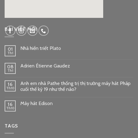
google embed code
BÀI VIẾT MỚI
Nhà hiền triết Plato
01
Th1
Adrien Étienne Gaudez
08
Th1
Anh em nhà Pathe thống trị thị trường máy hát Pháp
16
Th10
cuối thế kỷ 19 như thế nào?
Máy hát Edison
16
Th10
TAGS