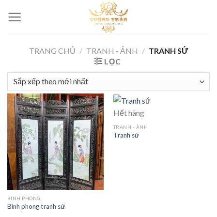
Skip
to
content
TRANG CHỦ
/
TRANH - ẢNH
/
TRANH SỨ
LỌC
Hết hàng
TRANH - ẢNH
Tranh sứ
BÌNH PHONG
Bình phong tranh sứ