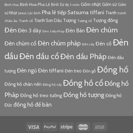
Gốm nhật
Gốm sứ
Bình Hoa Pha Lê
Bình Sứ
Gốm
Bình Hoa
Bộ 3 món
Pha lê tiệp
Satsuma
tiffani
Tranh
sứ Nhật
Jesus
tranh
Lộc bình
Tượng đồng
Tượng
Tranh Sơn Dầu
châu âu
Tranh cổ
Tượng cổ
Đèn chùm
Đèn
Đèn 3 dây
Đèn Bàn
Đèn 3 dây Pháp
Đèn
Đèn chùm pháp
Đèn chùm cổ
Đèn cổ
Đèn cây
dầu
Đèn dầu cổ
Đèn dầu Pháp
Đèn dầu
Đồng hồ
Đèn ngủ
Đèn tiffani
tượng
Đèn treo
Đôn gỗ
Đồng hồ cổ
Đồng hồ
Đồng hồ chân nến
Đồng hồ cây
Pháp
Đồng hồ tượng
Đồng hồ treo tường
Đồng hồ
đồng hồ để bàn
Đức