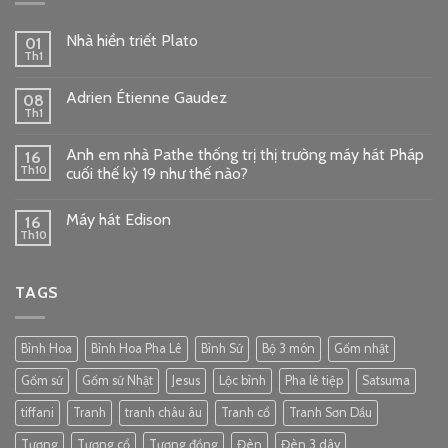
Nhà hiền triết Plato
01
Th1
Adrien Étienne Gaudez
08
Th1
Anh em nhà Pathe thống trị thị trường máy hát Pháp
16
Th10
cuối thế kỷ 19 như thế nào?
Máy hát Edison
16
Th10
TAGS
Bình Hoa
Bình Hoa Pha Lê
Bình Sứ
Bộ 3 món
Gốm nhật
Gốm sứ
Gốm sứ Nhật
Jesus
Lộc bình
Pha lê tiệp
Satsuma
tiffani
Tranh
tranh châu âu
Tranh cổ
Tranh Sơn Dầu
Tượng
Tượng cổ
Tượng đồng
Đèn
Đèn 3 dây