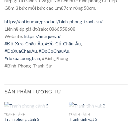
hợp giữa tranh sứ và gỗ tạo nên bức bình phong rất đẹp.
Gồm 3 bức mỗi bức cao 1m87cm rộng 50cm.
https://antique.vn/product/
binh-phong-tranh-su
/
Liên hệ ép giá đt/zalo: 0866558688
Website:
https://antique.vn/
#
Đồ_Xưa_Châu_Âu
,
#
Đồ_Cổ_Châu_Âu
,
#
DoXuaChauAu
,
#
DoCoChauAu
,
#
doxuacuongtran
, #Bình_Phong,
#Bình_Phong_Tranh_Sứ
SẢN PHẨM TƯƠNG TỰ
HẾT HÀNG
HẾT HÀNG
TRANH - ẢNH
TRANH - ẢNH
Tranh phong cảnh 5
Tranh tĩnh vật 2