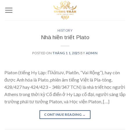
Skip
to
content
HISTORY
Nhà hiền triết Plato
POSTED ON
THÁNG 1 1, 2025
BY
ADMIN
Platon (tiếng Hy Lạp: Πλάτων, Platōn, “Vai Rộng”), hay còn
được Anh hóa là Plato, phiên âm tiếng Việt là Pla-tông,
428/427 hay 424/423 – 348/347 TCN) là nhà triết học người
Athens trong thời kỳ Cổ điển ở Hy Lạp cổ đại, người sáng lập
trường phái tư tưởng Platon, và Học viện Platon, […]
CONTINUE READING
→