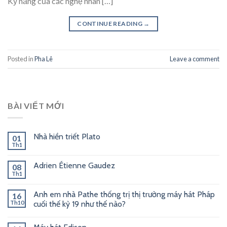
Kỹ năng của các nghệ nhân […]
CONTINUE READING
→
Posted in
Pha Lê
Leave a comment
BÀI VIẾT MỚI
Nhà hiền triết Plato
01
Th1
Adrien Étienne Gaudez
08
Th1
Anh em nhà Pathe thống trị thị trường máy hát Pháp
16
Th10
cuối thế kỷ 19 như thế nào?