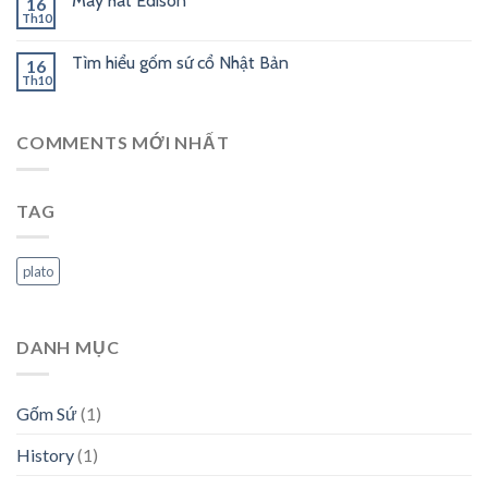
Máy hát Edison
16
Th10
Tìm hiểu gốm sứ cổ Nhật Bản
16
Th10
COMMENTS MỚI NHẤT
TAG
plato
DANH MỤC
Gốm Sứ
(1)
History
(1)