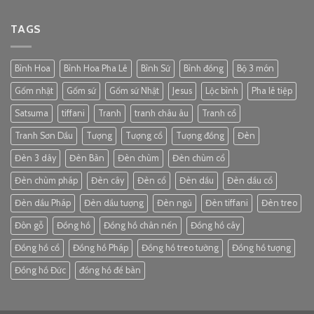
TAGS
Bình Hoa
Bình Hoa Pha Lê
Bình Sứ
Bình đồng
Bộ 3 món
Gốm nhật
Gốm sứ
Gốm sứ Nhật
Jesus
Lộc bình
Pha lê tiệp
Satsuma
tiffani
Tranh
tranh châu âu
Tranh cổ
Tranh Sơn Dầu
Tượng
Tượng cổ
Tượng đồng
Đèn
Đèn 3 dây
Đèn Bàn
Đèn chùm
Đèn chùm cổ
Đèn chùm pháp
Đèn cây
Đèn cổ
Đèn dầu
Đèn dầu cổ
Đèn dầu Pháp
Đèn dầu tượng
Đèn ngủ
Đèn tiffani
Đèn treo
Đôn gỗ
Đồng hồ
Đồng hồ chân nến
Đồng hồ cây
Đồng hồ cổ
Đồng hồ Pháp
Đồng hồ treo tường
Đồng hồ tượng
Đồng hồ Đức
đồng hồ để bàn