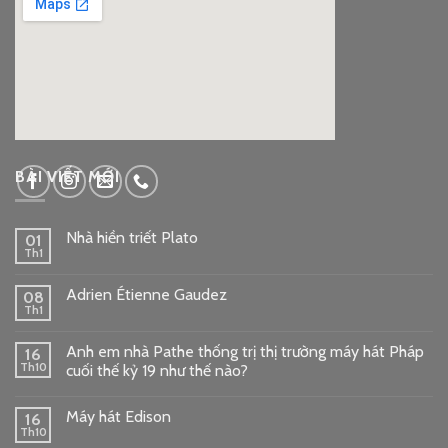
google embed code
BÀI VIẾT MỚI
Nhà hiền triết Plato
01
Th1
Adrien Étienne Gaudez
08
Th1
Anh em nhà Pathe thống trị thị trường máy hát Pháp
16
Th10
cuối thế kỷ 19 như thế nào?
Máy hát Edison
16
Th10