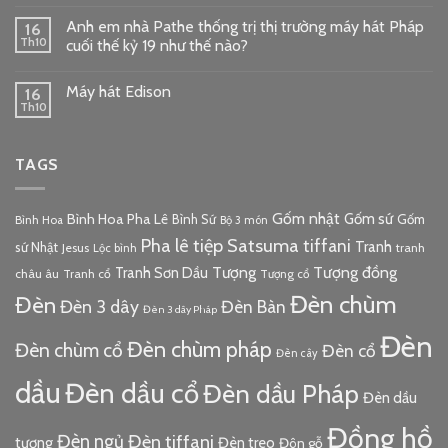
Anh em nhà Pathe thống trị thị trường máy hát Pháp
16
Th10
cuối thế kỷ 19 như thế nào?
Máy hát Edison
16
Th10
TAGS
Gốm nhật
Gốm sứ
Bình Hoa Pha Lê
Bình Sứ
Gốm
Bình Hoa
Bộ 3 món
Pha lê tiệp
Satsuma
tiffani
Tranh
sứ Nhật
Jesus
tranh
Lộc bình
Tượng đồng
Tượng
Tranh Sơn Dầu
châu âu
Tranh cổ
Tượng cổ
Đèn chùm
Đèn
Đèn 3 dây
Đèn Bàn
Đèn 3 dây Pháp
Đèn
Đèn chùm pháp
Đèn chùm cổ
Đèn cổ
Đèn cây
dầu
Đèn dầu cổ
Đèn dầu Pháp
Đèn dầu
Đồng hồ
Đèn ngủ
Đèn tiffani
tượng
Đèn treo
Đôn gỗ