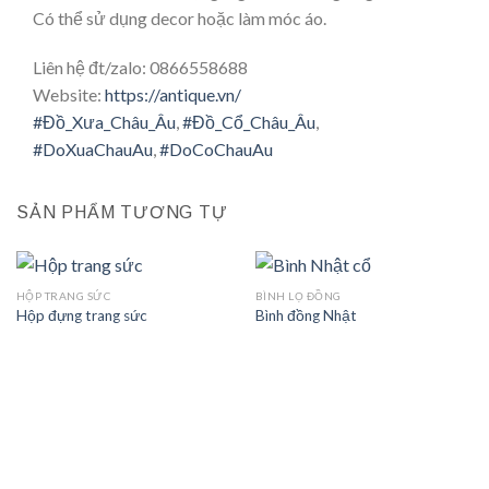
Có thể sử dụng decor hoặc làm móc áo.
Liên hệ đt/zalo: 0866558688
Website:
https://antique.vn/
#
Đồ_Xưa_Châu_Âu
,
#
Đồ_Cổ_Châu_Âu
,
#
DoXuaChauAu
,
#
DoCoChauAu
SẢN PHẨM TƯƠNG TỰ
HỘP TRANG SỨC
BÌNH LỌ ĐỒNG
Hộp đựng trang sức
Bình đồng Nhật