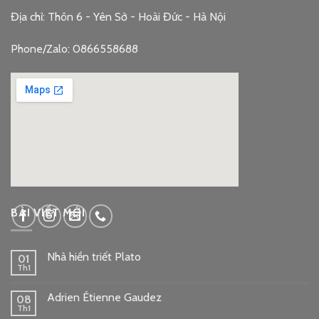
Địa chỉ: Thôn 6 - Yên Sở - Hoài Đức - Hà Nội
Phone/Zalo: 0866558688
google embed code
BÀI VIẾT MỚI
Nhà hiền triết Plato
01
Th1
Adrien Étienne Gaudez
08
Th1