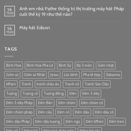
Anh em nhà Pathe thống trị thị trường máy hát Pháp
16
Th10
cuối thế kỷ 19 như thế nào?
Máy hát Edison
16
Th10
TAGS
Bình Hoa
Bình Hoa Pha Lê
Bình Sứ
Bộ 3 món
Gốm nhật
Gốm sứ
Gốm sứ Nhật
Jesus
Lộc bình
Pha lê tiệp
Satsuma
tiffani
Tranh
tranh châu âu
Tranh cổ
Tranh Sơn Dầu
Tượng
Tượng cổ
Tượng đồng
Đèn
Đèn 3 dây
Đèn 3 dây Pháp
Đèn Bàn
Đèn chùm
Đèn chùm cổ
Đèn chùm pháp
Đèn cây
Đèn cổ
Đèn dầu
Đèn dầu cổ
Đèn dầu Pháp
Đèn dầu tượng
Đèn ngủ
Đèn tiffani
Đèn treo
Đôn gỗ
Đồng hồ
Đồng hồ chân nến
Đồng hồ cây