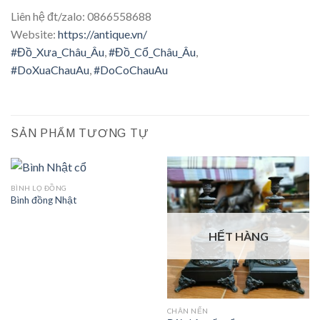
Liên hệ đt/zalo: 0866558688
Website:
https://antique.vn/
#
Đồ_Xưa_Châu_Âu
,
#
Đồ_Cổ_Châu_Âu
,
#
DoXuaChauAu
,
#
DoCoChauAu
SẢN PHẨM TƯƠNG TỰ
BÌNH LỌ ĐỒNG
Bình đồng Nhật
HẾT HÀNG
CHÂN NẾN