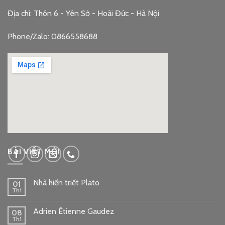
Địa chỉ: Thôn 6 - Yên Sở - Hoài Đức - Hà Nội
Phone/Zalo: 0866558688
google embed code
BÀI VIẾT MỚI
Nhà hiền triết Plato
01
Th1
Adrien Étienne Gaudez
08
Th1