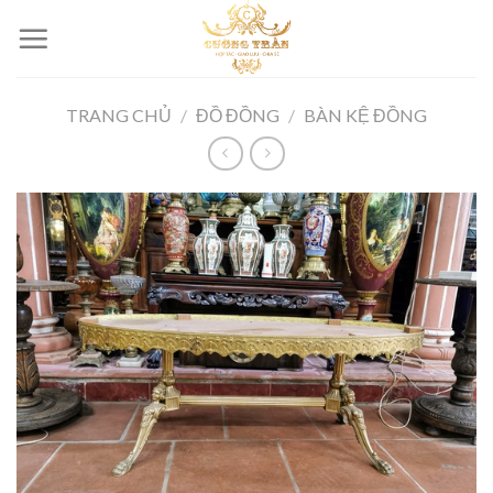
Skip
to
content
TRANG CHỦ
/
ĐỒ ĐỒNG
/
BÀN KỆ ĐỒNG