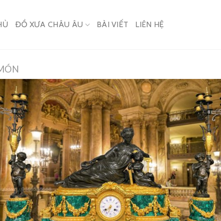
HỦ
ĐỒ XƯA CHÂU ÂU
BÀI VIẾT
LIÊN HỆ
 MÓN