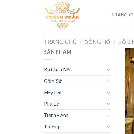
Skip
to
TRANG C
content
TRANG CHỦ
/
ĐỒNG HỒ
/
BỘ 3
SẢN PHẨM
Bộ Chân Nến
Gốm Sứ
Máy Hát
Pha Lê
Tranh - Ảnh
Tượng