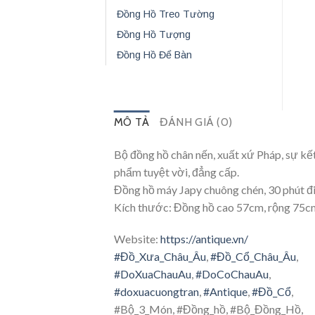
Đồng Hồ Treo Tường
Đồng Hồ Tượng
Đồng Hồ Để Bàn
MÔ TẢ
ĐÁNH GIÁ (0)
Bộ đồng hồ chân nến, xuất xứ Pháp, sự kết
phẩm tuyệt vời, đẳng cấp.
Đồng hồ máy Japy chuông chén, 30 phút đ
Kích thước: Đồng hồ cao 57cm, rộng 75cm
Website:
https://antique.vn/
#Đồ_Xưa_Châu_Âu
,
#Đồ_Cổ_Châu_Âu
,
#DoXuaChauAu
,
#DoCoChauAu
,
#doxuacuongtran
,
#Antique
,
#Đồ_Cổ
,
#Bộ_3_Món, #Đồng_hồ, #Bộ_Đồng_Hồ,