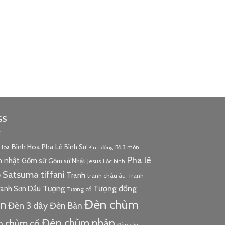
GS
Bình Hoa Pha Lê
Bình Sứ
 Hoa
Bộ 3 món
Bình đồng
Pha lê
 nhật
Gốm sứ
Gốm sứ Nhật
Jesus
Lộc bình
p
Satsuma
tiffani
Tranh
tranh châu âu
Tranh
Tượng
Tượng đồng
ranh Sơn Dầu
Tượng cổ
Đèn chùm
n
Đèn 3 dây
Đèn Bàn
Đèn chùm pháp
n chùm cổ
Đèn cây