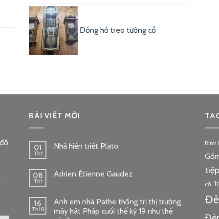
Đồng hồ treo tường cổ
BÀI VIẾT MỚI
TA
 đồ
Bình
Nhà hiền triết Plato
01
Th1
Gốm
tiệ
Adrien Étienne Gaudez
08
i
Th1
T
cổ
Đè
Anh em nhà Pathe thống trị thị trường
16
Th10
máy hát Pháp cuối thế kỷ 19 như thế
Đè