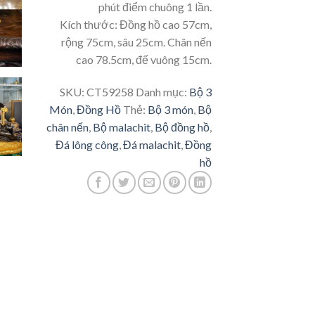
phút điểm chuông 1 lần.
Kích thước: Đồng hồ cao 57cm,
rộng 75cm, sâu 25cm. Chân nến
cao 78.5cm, đế vuông 15cm.
SKU:
CT59258
Danh mục:
Bộ 3
Món
,
Đồng Hồ
Thẻ:
Bộ 3 món
,
Bộ
chân nến
,
Bộ malachit
,
Bộ đồng hồ
,
Đá lông công
,
Đá malachit
,
Đồng
hồ