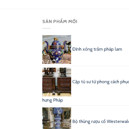
SẢN PHẨM MỚI
Đỉnh xông trầm pháp lam
Cặp tủ sư tử phong cách phụ
hưng Pháp
Bộ thùng rượu cổ Westerwal