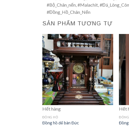
#Bộ_Chân_nến, #Malachit, #Đá_Lông_Côn
#Đồng_Hồ_Chân_Nến
SẢN PHẨM TƯƠNG TỰ
Hết hàng
Hết 
ĐỒNG HỒ
ĐỒNG
anto
Đồng hồ để bàn Đức
Đồng 