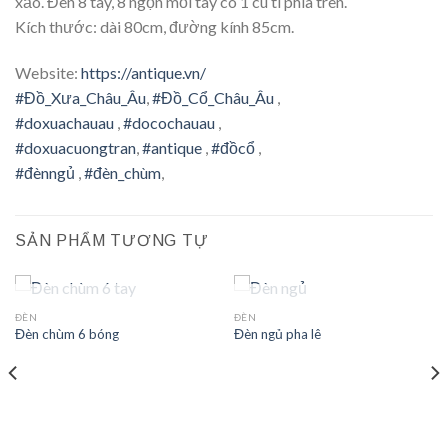
xảo. Đèn 8 tay, 8 ngọn mỗi tay có 1 cu tí phía trên.
Kích thước: dài 80cm, đường kính 85cm.
Website:
https://antique.vn/
#Đồ_Xưa_Châu_Âu
,
#Đồ_Cổ_Châu_Âu
,
#doxuachauau
,
#docochauau
,
#doxuacuongtran
,
#antique
,
#đồcổ
,
#đènngủ
,
#đèn_chùm
,
SẢN PHẨM TƯƠNG TỰ
HẾT HÀNG
HẾT HÀNG
ĐÈN
ĐÈN
Đèn chùm 6 bóng
Đèn ngủ pha lê