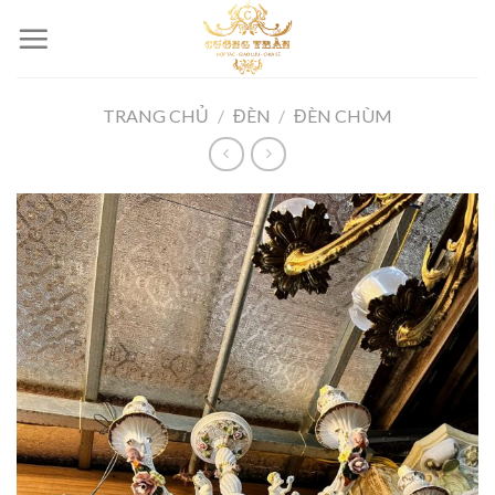
Skip
to
content
TRANG CHỦ
/
ĐÈN
/
ĐÈN CHÙM