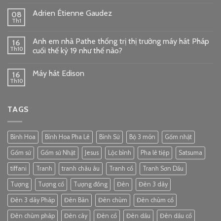
Adrien Étienne Gaudez
08
Th1
Anh em nhà Pathe thống trị thị trường máy hát Pháp
16
Th10
cuối thế kỷ 19 như thế nào?
Máy hát Edison
16
Th10
TAGS
Bình Hoa
Bình Hoa Pha Lê
Bình Sứ
Bộ 3 món
Gốm nhật
Gốm sứ
Gốm sứ Nhật
Jesus
Lộc bình
Pha lê tiệp
Satsuma
tiffani
Tranh
tranh châu âu
Tranh cổ
Tranh Sơn Dầu
Tượng
Tượng cổ
Tượng đồng
Đèn
Đèn 3 dây
Đèn 3 dây Pháp
Đèn Bàn
Đèn chùm
Đèn chùm cổ
Đèn chùm pháp
Đèn cây
Đèn cổ
Đèn dầu
Đèn dầu cổ