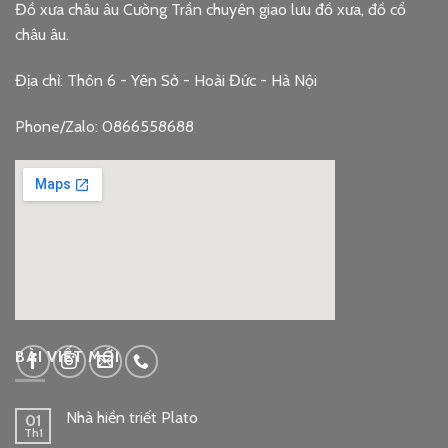
Đồ xưa châu âu Cường Trần chuyên giao lưu đồ xưa, đồ cổ
châu âu.
Địa chỉ: Thôn 6 - Yên Sở - Hoài Đức - Hà Nội
Phone/Zalo: 0866558688
google embed code
BÀI VIẾT MỚI
Nhà hiền triết Plato
01
Th1