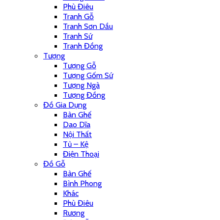
Phù Điêu
Tranh Gỗ
Tranh Sơn Dầu
Tranh Sứ
Tranh Đồng
Tượng
Tượng Gỗ
Tượng Gốm Sứ
Tượng Ngà
Tượng Đồng
Đồ Gia Dụng
Bàn Ghế
Dao Dĩa
Nội Thất
Tủ – Kệ
Điện Thoại
Đồ Gỗ
Bàn Ghế
Bình Phong
Khác
Phù Điêu
Rương