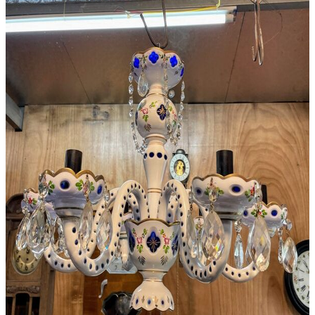
Khung Tranh
Phù Điêu
Tranh Gỗ
Tranh Sơn Dầu
Tranh Sứ
Tranh Đồng
Tượng
Tượng Gỗ
Tượng Gốm Sứ
Tượng Ngà
Tượng Đồng
Đồ Gia Dụng
Bàn Ghế
Dao Dĩa
Nội Thất
Tủ – Kệ
Điện Thoại
Đồ Gỗ
Bàn Ghế
Bình Phong
Khác
Phù Điêu