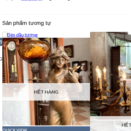
Sản phẩm tương tự
W
G
HẾT HÀNG
HẾT
QUICK VIEW