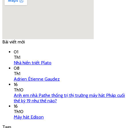
Bài viết mới
google embed code
01
Th1
Nhà hiền triết Plato
08
Th1
Adrien Étienne Gaudez
16
Th10
Anh em nhà Pathe thống trị thị trường máy hát Pháp cuối
thế kỷ 19 như thế nào?
16
Th10
Máy hát Edison
Tags