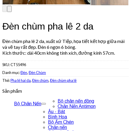
Đèn chùm pha lê 2 da
Đèn chùm pha lê 2 da, xuất xứ Tiệp, họa tiết kết hợp giữa mài
và vẽ tay rất đẹp. Đèn 6 ngọn 6 bóng.
Kích thước: dài 40cm không tính xích, đường kính 57cm.
SKU:
CT55496
Danh mục:
Đèn
,
Đèn Chùm
Thẻ:
Pha lê hai da
,
Đèn chùm
,
Đèn chùm pha lê
Sản phẩm
Bộ chân nến đồng
Bộ Chân Nến
Chân Nến Antimon
Âu - Bát
Bình Hoa
Bộ Ấm Chén
Chân nến