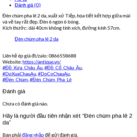
Đánh giá (0)
Đèn chùm pha lê 2 da, xuất xứ Tiệp, họa tiết kết hợp giữa mài
và vẽ tay rất đẹp. Đèn 6 ngọn 6 bóng.
Kích thước: dài 40cm không tính xích, đường kính 57cm.
Đèn chùm pha lê 2 da
Liên hệ ép giá đt/zalo: 0866558688
Website:
https://antique.vn/
#
Đồ_Xưa_Châu_Âu
,
#
Đồ_Cổ_Châu_Âu
,
#
DoXuaChauAu
,
#
DoCoChauAu
,
#
Đèn_Chùm
,
#
Đèn_Chùm_Pha_Lê
Đánh giá
Chưa có đánh giá nào.
Hãy là người đầu tiên nhận xét “Đèn chùm pha lê 2
da”
Bạn phải
đăng nhập
để gửi đánh giá.