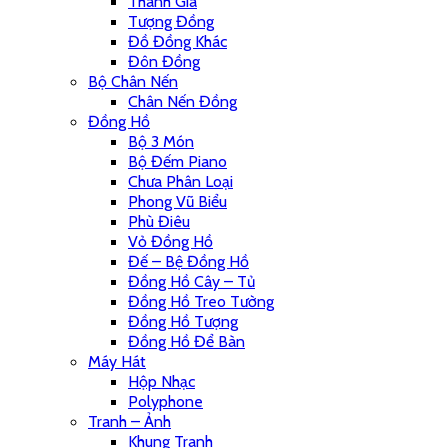
Thánh Giá
Tượng Đồng
Đồ Đồng Khác
Đôn Đồng
Bộ Chân Nến
Chân Nến Đồng
Đồng Hồ
Bộ 3 Món
Bộ Đếm Piano
Chưa Phân Loại
Phong Vũ Biểu
Phù Điêu
Vỏ Đồng Hồ
Đế – Bệ Đồng Hồ
Đồng Hồ Cây – Tủ
Đồng Hồ Treo Tường
Đồng Hồ Tượng
Đồng Hồ Để Bàn
Máy Hát
Hộp Nhạc
Polyphone
Tranh – Ảnh
Khung Tranh