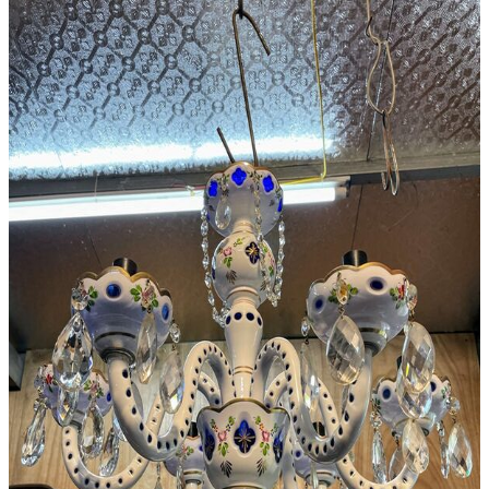
Âu – Bát
Bộ Ấm Chén
Bộ Ly Pha Lê
Lọ Hoa
Đèn Pha Lê
Đèn
Đèn Tiffani
Đèn 3 Dây
Đèn Bàn
Đèn Cây
Đèn Chùm
Đèn Dầu
Đèn Tường
Đèn Tượng
Chân Đèn
Lam Đèn Dầu
Đồ Đồng
Ấm Chén – Âu Đồng
Bàn Kệ Đồng
Bình Lọ Đồng
Chân Nến
Hộp Trang Sức
Phù Điêu