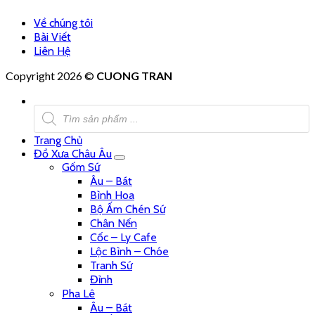
Về chúng tôi
Bài Viết
Liên Hệ
Copyright 2026 ©
CUONG TRAN
Tìm
kiếm
sản
Trang Chủ
phẩm
Đồ Xưa Châu Âu
Gốm Sứ
Âu – Bát
Bình Hoa
Bộ Ấm Chén Sứ
Chân Nến
Cốc – Ly Cafe
Lộc Bình – Chóe
Tranh Sứ
Đỉnh
Pha Lê
Âu – Bát