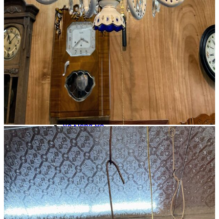
Thánh Giá
Tượng Đồng
Đồ Đồng Khác
Đôn Đồng
Bộ Chân Nến
Chân Nến Đồng
Đồng Hồ
Bộ 3 Món
Bộ Đếm Piano
Chưa Phân Loại
Phong Vũ Biểu
Phù Điêu
Vỏ Đồng Hồ
Đế – Bệ Đồng Hồ
Đồng Hồ Cây – Tủ
Đồng Hồ Treo Tường
Đồng Hồ Tượng
Đồng Hồ Để Bàn
Máy Hát
Hộp Nhạc
Polyphone
Tranh – Ảnh