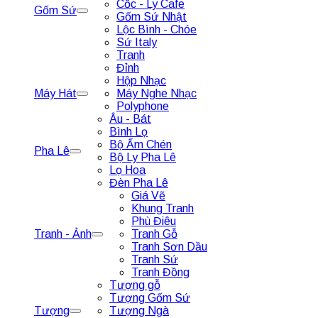
Cốc - Ly Cafe
Gốm Sứ
Gốm Sứ Nhật
Lộc Bình - Chóe
Sứ Italy
Tranh
Đỉnh
Hộp Nhạc
Máy Hát
Máy Nghe Nhạc
Polyphone
Âu - Bát
Bình Lọ
Bộ Ấm Chén
Pha Lê
Bộ Ly Pha Lê
Lọ Hoa
Đèn Pha Lê
Giá Vẽ
Khung Tranh
Phù Điêu
Tranh - Ảnh
Tranh Gỗ
Tranh Sơn Dầu
Tranh Sứ
Tranh Đồng
Tượng gỗ
Tượng Gốm Sứ
Tượng
Tượng Ngà