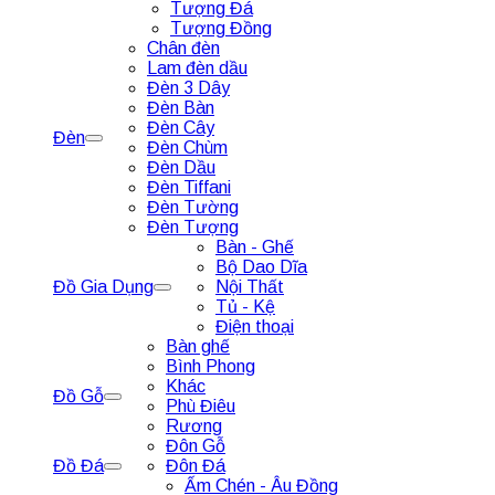
Tượng Đá
Tượng Đồng
Chân đèn
Lam đèn dầu
Đèn 3 Dây
Đèn Bàn
Đèn Cây
Đèn
Đèn Chùm
Đèn Dầu
Đèn Tiffani
Đèn Tường
Đèn Tượng
Bàn - Ghế
Bộ Dao Dĩa
Đồ Gia Dụng
Nội Thất
Tủ - Kệ
Điện thoại
Bàn ghế
Bình Phong
Khác
Đồ Gỗ
Phù Điêu
Rương
Đôn Gỗ
Đồ Đá
Đôn Đá
Ấm Chén - Âu Đồng