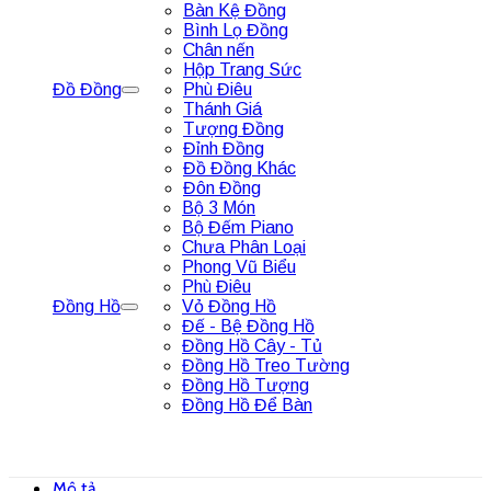
Bàn Kệ Đồng
Bình Lọ Đồng
Chân nến
Hộp Trang Sức
Đồ Đồng
Phù Điêu
Thánh Giá
Tượng Đồng
Đỉnh Đồng
Đồ Đồng Khác
Đôn Đồng
Bộ 3 Món
Bộ Đếm Piano
Chưa Phân Loại
Phong Vũ Biểu
Phù Điêu
Đồng Hồ
Vỏ Đồng Hồ
Đế - Bệ Đồng Hồ
Đồng Hồ Cây - Tủ
Đồng Hồ Treo Tường
Đồng Hồ Tượng
Đồng Hồ Để Bàn
Mô tả