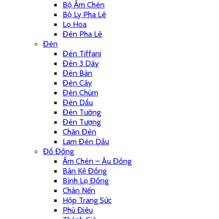
Bộ Ấm Chén
Bộ Ly Pha Lê
Lọ Hoa
Đèn Pha Lê
Đèn
Đèn Tiffani
Đèn 3 Dây
Đèn Bàn
Đèn Cây
Đèn Chùm
Đèn Dầu
Đèn Tường
Đèn Tượng
Chân Đèn
Lam Đèn Dầu
Đồ Đồng
Ấm Chén – Âu Đồng
Bàn Kệ Đồng
Bình Lọ Đồng
Chân Nến
Hộp Trang Sức
Phù Điêu