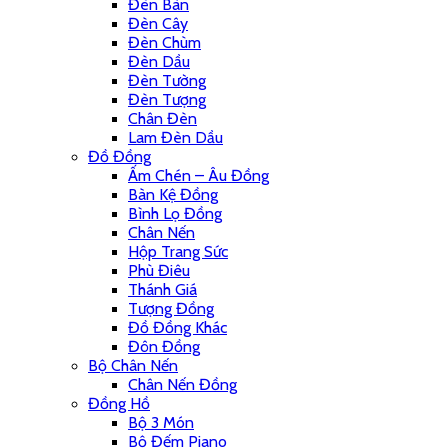
Đèn Bàn
Đèn Cây
Đèn Chùm
Đèn Dầu
Đèn Tường
Đèn Tượng
Chân Đèn
Lam Đèn Dầu
Đồ Đồng
Ấm Chén – Âu Đồng
Bàn Kệ Đồng
Bình Lọ Đồng
Chân Nến
Hộp Trang Sức
Phù Điêu
Thánh Giá
Tượng Đồng
Đồ Đồng Khác
Đôn Đồng
Bộ Chân Nến
Chân Nến Đồng
Đồng Hồ
Bộ 3 Món
Bộ Đếm Piano