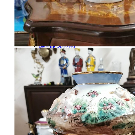
Chân Nến Đồng
Đồng Hồ
Bộ 3 Món
Bộ Đếm Piano
Chưa Phân Loại
Phong Vũ Biểu
Phù Điêu
Vỏ Đồng Hồ
Đế – Bệ Đồng Hồ
Đồng Hồ Cây – Tủ
Đồng Hồ Treo Tường
Đồng Hồ Tượng
Đồng Hồ Để Bàn
Máy Hát
Hộp Nhạc
Polyphone
Tranh – Ảnh
Khung Tranh
Phù Điêu
Tranh Gỗ
Tranh Sơn Dầu
Tranh Sứ
Tranh Đồng
Tượng