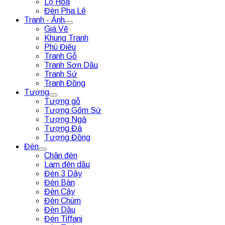
Lọ Hoa
Đèn Pha Lê
Tranh - Ảnh
Giá Vẽ
Khung Tranh
Phù Điêu
Tranh Gỗ
Tranh Sơn Dầu
Tranh Sứ
Tranh Đồng
Tượng
Tượng gỗ
Tượng Gốm Sứ
Tượng Ngà
Tượng Đá
Tượng Đồng
Đèn
Chân đèn
Lam đèn dầu
Đèn 3 Dây
Đèn Bàn
Đèn Cây
Đèn Chùm
Đèn Dầu
Đèn Tiffani