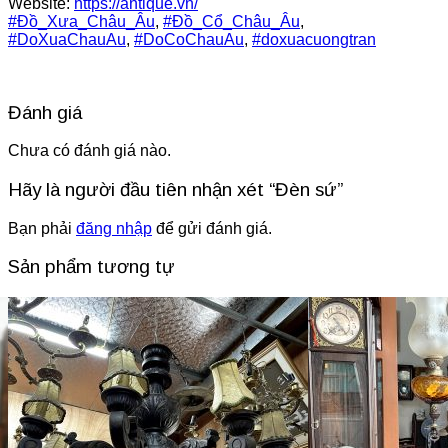
Website:
https://antique.vn/
#
Đồ_Xưa_Châu_Âu
,
#
Đồ_Cổ_Châu_Âu
,
#
DoXuaChauAu
,
#
DoCoChauAu
,
#
doxuacuongtran
Đánh giá
Chưa có đánh giá nào.
Hãy là người đầu tiên nhận xét “Đèn sứ”
Bạn phải
đăng nhập
để gửi đánh giá.
Sản phẩm tương tự