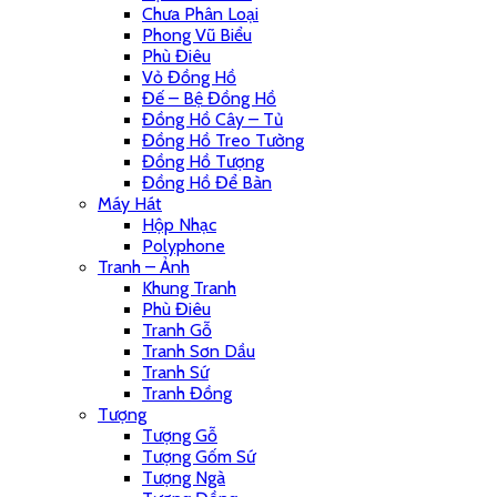
Chưa Phân Loại
Phong Vũ Biểu
Phù Điêu
Vỏ Đồng Hồ
Đế – Bệ Đồng Hồ
Đồng Hồ Cây – Tủ
Đồng Hồ Treo Tường
Đồng Hồ Tượng
Đồng Hồ Để Bàn
Máy Hát
Hộp Nhạc
Polyphone
Tranh – Ảnh
Khung Tranh
Phù Điêu
Tranh Gỗ
Tranh Sơn Dầu
Tranh Sứ
Tranh Đồng
Tượng
Tượng Gỗ
Tượng Gốm Sứ
Tượng Ngà