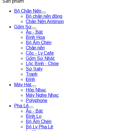
Sản phẩm
Bộ Chân Nến
Bộ chân nến đồng
Chân Nến Antimon
Gốm Sứ
Âu - Bát
Bình Hoa
Bộ Ấm Chén
Chân nến
Cốc - Ly Cafe
Gốm Sứ Nhật
Lộc Bình - Chóe
Sứ Italy
Tranh
Đỉnh
Máy Hát
Hộp Nhạc
Máy Nghe Nhạc
Polyphone
Pha Lê
Âu - Bát
Bình Lọ
Bộ Ấm Chén
Bộ Ly Pha Lê