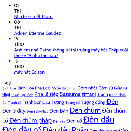
01
Th1
Nhà hiền triết Plato
08
Th1
Adrien Étienne Gaudez
16
Th10
Anh em nhà Pathe thống trị thị trường máy hát Pháp cuối
thế kỷ 19 như thế nào?
16
Th10
Máy hát Edison
Tags
Gốm nhật
Gốm sứ
Bình Hoa Pha Lê
Bình Sứ
Gốm sứ
Bình Hoa
Bộ 3 món
Pha lê tiệp
Satsuma
tiffani
Tranh
Nhật
Jesus
tranh châu
Lộc bình
Đèn
Tượng đồng
Tượng
Tranh Sơn Dầu
âu
Tranh cổ
Tượng cổ
Đèn chùm
Đèn chùm
Đèn 3 dây
Đèn Bàn
Đèn 3 dây Pháp
Đèn dầu
Đèn chùm pháp
cổ
Đèn cổ
Đèn cây
Đèn dầu cổ
Đèn dầu Pháp
Đèn