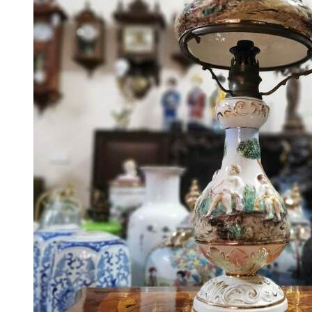
Đèn
Đèn Tiffani
Đèn 3 Dây
Đèn Bàn
Đèn Cây
Đèn Chùm
Đèn Dầu
Đèn Tường
Đèn Tượng
Chân Đèn
Lam Đèn Dầu
Đồ Đồng
Ấm Chén – Âu Đồng
Bàn Kệ Đồng
Bình Lọ Đồng
Chân Nến
Hộp Trang Sức
Phù Điêu
Thánh Giá
Tượng Đồng
Đồ Đồng Khác
Đôn Đồng
Bộ Chân Nến