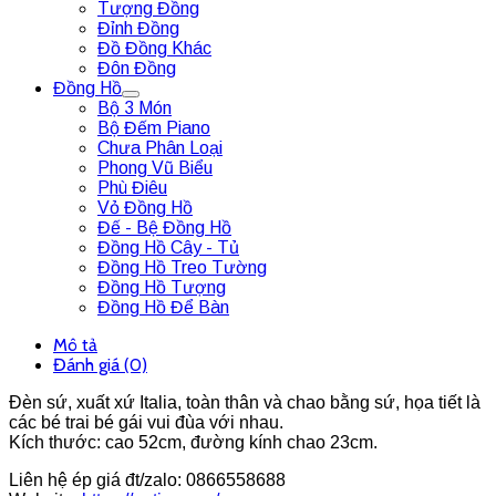
Tượng Đồng
Đỉnh Đồng
Đồ Đồng Khác
Đôn Đồng
Đồng Hồ
Bộ 3 Món
Bộ Đếm Piano
Chưa Phân Loại
Phong Vũ Biểu
Phù Điêu
Vỏ Đồng Hồ
Đế - Bệ Đồng Hồ
Đồng Hồ Cây - Tủ
Đồng Hồ Treo Tường
Đồng Hồ Tượng
Đồng Hồ Để Bàn
Mô tả
Đánh giá (0)
Đèn sứ, xuất xứ Italia, toàn thân và chao bằng sứ, họa tiết là
các bé trai bé gái vui đùa với nhau.
Kích thước: cao 52cm, đường kính chao 23cm.
Liên hệ ép giá đt/zalo: 0866558688