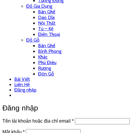
Tượng Đồng
Đồ Gia Dụng
Bàn Ghế
Dao Dĩa
Nội Thất
Tủ – Kệ
Điện Thoại
Đồ Gỗ
Bàn Ghế
Bình Phong
Khác
Phù Điêu
Rương
Đôn Gỗ
Bài Viết
Liên Hệ
Đăng nhập
Đăng nhập
Tên tài khoản hoặc địa chỉ email
*
Mật khẩu
*