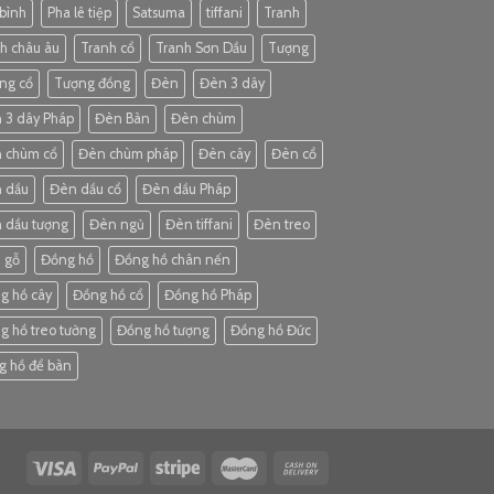
 bình
Pha lê tiệp
Satsuma
tiffani
Tranh
nh châu âu
Tranh cổ
Tranh Sơn Dầu
Tượng
ng cổ
Tượng đồng
Đèn
Đèn 3 dây
 3 dây Pháp
Đèn Bàn
Đèn chùm
 chùm cổ
Đèn chùm pháp
Đèn cây
Đèn cổ
 dầu
Đèn dầu cổ
Đèn dầu Pháp
 dầu tượng
Đèn ngủ
Đèn tiffani
Đèn treo
 gỗ
Đồng hồ
Đồng hồ chân nến
g hồ cây
Đồng hồ cổ
Đồng hồ Pháp
g hồ treo tường
Đồng hồ tượng
Đồng hồ Đức
g hồ để bàn