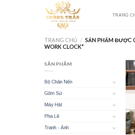
Skip
to
TRANG C
content
TRANG CHỦ
/
SẢN PHẨM ĐƯỢC G
WORK CLOCK”
SẢN PHẨM
Bộ Chân Nến
Gốm Sứ
Máy Hát
Pha Lê
Tranh - Ảnh