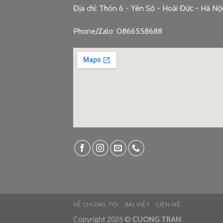
Địa chỉ: Thôn 6 - Yên Sở - Hoài Đức - Hà Nộ
Phone/Zalo: 0866558688
google embed c
VỀ CHÚNG TÔI
BÀI VIẾT
LIÊN HỆ
Copyright 2026 ©
CUONG TRAN