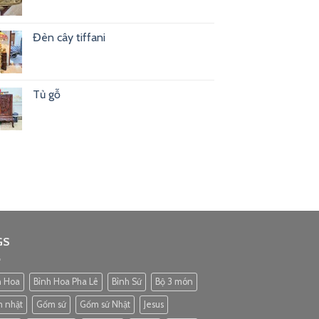
Đèn cây tiffani
Tủ gỗ
GS
h Hoa
Bình Hoa Pha Lê
Bình Sứ
Bộ 3 món
 nhật
Gốm sứ
Gốm sứ Nhật
Jesus