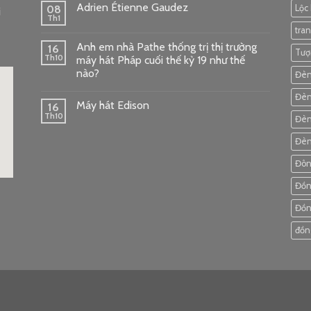
Adrien Étienne Gaudez
08
Lộc
i
Th1
tra
Anh em nhà Pathe thống trị thị trường
16
Tượ
Th10
máy hát Pháp cuối thế kỷ 19 như thế
nào?
Đèn
Đèn
Máy hát Edison
16
Th10
Đèn
Đèn
Đôn
Đồn
ode
Đồn
đồn