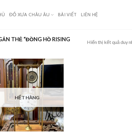
HỦ
ĐỒ XƯA CHÂU ÂU
BÀI VIẾT
LIÊN HỆ
ẮN THẺ “ĐỒNG HỒ RISING
Hiển thị kết quả duy n
HẾT HÀNG