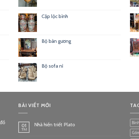
Cặp lộc bình
Bộ bàn gương
Bộ sofa nỉ
BÀI VIẾT MỚI
TA
 đồ
Bìn
Nhà hiền triết Plato
01
Th1
Gốm