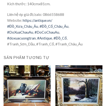
Kích thước: 140cmx81cm.
Liên hệ ép giá đt/zalo: 0866558688
Website:
https://antique.vn/
#
Đồ_Xưa_Châu_Âu
,
#
Đồ_Cổ_Châu_Âu
,
#
DoXuaChauAu
,
#
DoCoChauAu
,
#
doxuacuongtran
,
#
Antique
,
#
Đồ_Cổ
,
#Tranh_Sơn_Dầu, #Tranh_Cổ, #Tranh_Châu_Âu
SẢN PHẨM TƯƠNG TỰ