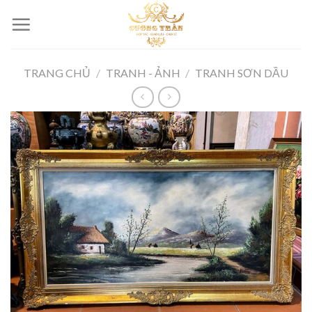
Skip
to
content
TRANG CHỦ
/
TRANH - ẢNH
/
TRANH SƠN DẦU