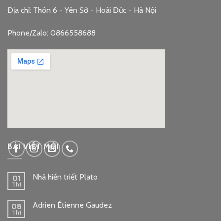
Địa chỉ: Thôn 6 - Yên Sở - Hoài Đức - Hà Nội
Phone/Zalo: 0866558688
google embed code
BÀI VIẾT MỚI
Nhà hiền triết Plato
01
Th1
Adrien Étienne Gaudez
08
Th1