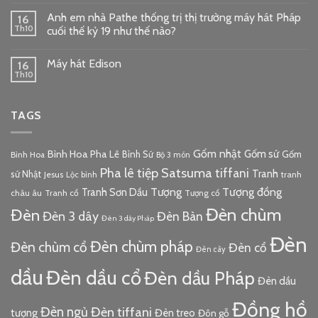
Anh em nhà Pathe thống trị thị trường máy hát Pháp
16
Th10
cuối thế kỷ 19 như thế nào?
Máy hát Edison
16
Th10
TAGS
Gốm nhật
Gốm sứ
Bình Hoa Pha Lê
Bình Sứ
Gốm
Bình Hoa
Bộ 3 món
Pha lê tiệp
Satsuma
tiffani
Tranh
sứ Nhật
Jesus
tranh
Lộc bình
Tượng đồng
Tượng
Tranh Sơn Dầu
châu âu
Tranh cổ
Tượng cổ
Đèn chùm
Đèn
Đèn 3 dây
Đèn Bàn
Đèn 3 dây Pháp
Đèn
Đèn chùm pháp
Đèn chùm cổ
Đèn cổ
Đèn cây
dầu
Đèn dầu cổ
Đèn dầu Pháp
Đèn dầu
Đồng hồ
Đèn ngủ
Đèn tiffani
tượng
Đèn treo
Đôn gỗ