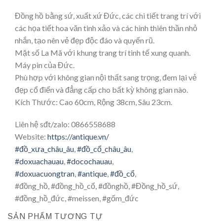
Đồng hồ bằng sứ, xuất xứ Đức, các chi tiết trang trí với
các họa tiết hoa văn tinh xảo và các hình thiên thần nhỏ
nhắn, tạo nên vẻ đẹp độc đáo và quyến rũ.
Mặt số La Mã với khung trang trí tinh tế xung quanh.
Máy pin của Đức.
Phù hợp với không gian nội thất sang trọng, đem lại vẻ
đẹp cổ điển và đẳng cấp cho bất kỳ không gian nào.
Kích Thước: Cao 60cm, Rộng 38cm, Sâu 23cm.
Liên hệ sđt/zalo: 0866558688
Website:
https://antique.vn/
#đồ_xưa_châu_âu
,
#đồ_cổ_châu_âu
,
#doxuachauau
,
#docochauau
,
#doxuacuongtran
,
#antique
,
#đồ_cổ
,
#đồng_hồ, #đồng_hồ_cổ, #đồnghồ, #Đồng_hồ_sứ,
#đồng_hồ_đức, #meissen, #gốm_đức
SẢN PHẨM TƯƠNG TỰ