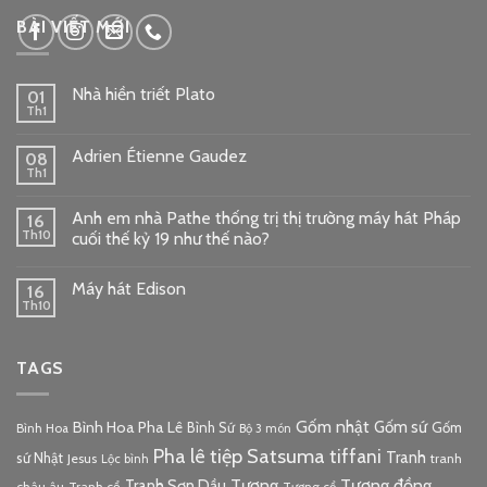
google embed code
BÀI VIẾT MỚI
Nhà hiền triết Plato
01
Th1
Adrien Étienne Gaudez
08
Th1
Anh em nhà Pathe thống trị thị trường máy hát Pháp
16
Th10
cuối thế kỷ 19 như thế nào?
Máy hát Edison
16
Th10
TAGS
Gốm nhật
Gốm sứ
Bình Hoa Pha Lê
Bình Sứ
Gốm
Bình Hoa
Bộ 3 món
Pha lê tiệp
Satsuma
tiffani
Tranh
sứ Nhật
Jesus
tranh
Lộc bình
Tượng đồng
Tượng
Tranh Sơn Dầu
châu âu
Tranh cổ