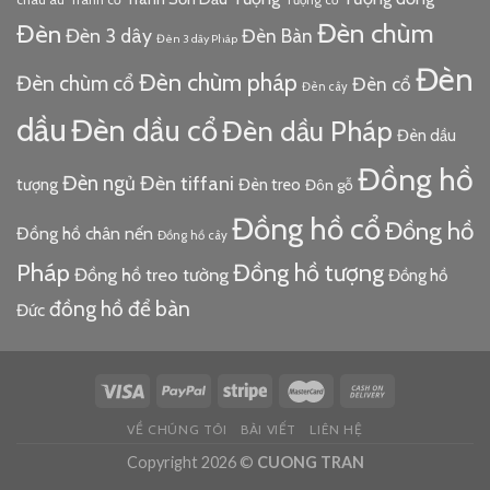
Tượng cổ
Đèn chùm
Đèn
Đèn 3 dây
Đèn Bàn
Đèn 3 dây Pháp
Đèn
Đèn chùm pháp
Đèn chùm cổ
Đèn cổ
Đèn cây
dầu
Đèn dầu cổ
Đèn dầu Pháp
Đèn dầu
Đồng hồ
Đèn ngủ
Đèn tiffani
tượng
Đèn treo
Đôn gỗ
Đồng hồ cổ
Đồng hồ
Đồng hồ chân nến
Đồng hồ cây
Pháp
Đồng hồ tượng
Đồng hồ treo tường
Đồng hồ
đồng hồ để bàn
Đức
VỀ CHÚNG TÔI
BÀI VIẾT
LIÊN HỆ
Copyright 2026 ©
CUONG TRAN