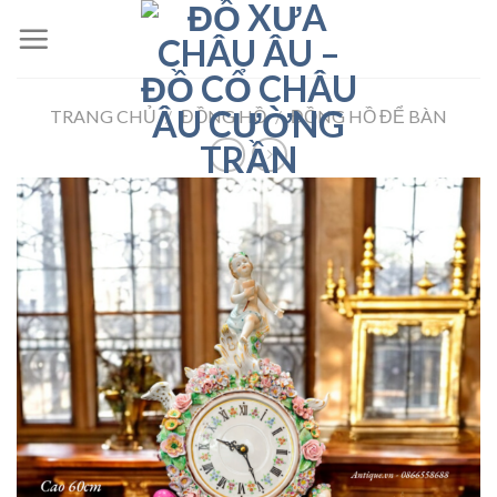
Skip
to
content
TRANG CHỦ
/
ĐỒNG HỒ
/
ĐỒNG HỒ ĐỂ BÀN