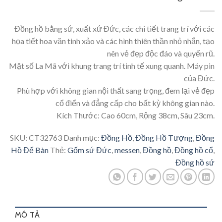
Đồng hồ bằng sứ, xuất xứ Đức, các chi tiết trang trí với các
họa tiết hoa văn tinh xảo và các hình thiên thần nhỏ nhắn, tạo
nên vẻ đẹp độc đáo và quyến rũ.
Mặt số La Mã với khung trang trí tinh tế xung quanh. Máy pin
của Đức.
Phù hợp với không gian nội thất sang trọng, đem lại vẻ đẹp
cổ điển và đẳng cấp cho bất kỳ không gian nào.
Kích Thước: Cao 60cm, Rộng 38cm, Sâu 23cm.
SKU:
CT32763
Danh mục:
Đồng Hồ
,
Đồng Hồ Tượng
,
Đồng
Hồ Để Bàn
Thẻ:
Gốm sứ Đức
,
messen
,
Đồng hồ
,
Đồng hồ cổ
,
Đồng hồ sứ
MÔ TẢ