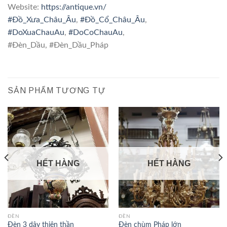
Website:
https://antique.vn/
#
Đồ_Xưa_Châu_Âu
,
#
Đồ_Cổ_Châu_Âu
,
#
DoXuaChauAu
,
#
DoCoChauAu
,
#Đèn_Dầu, #Đèn_Dầu_Pháp
SẢN PHẨM TƯƠNG TỰ
HẾT HÀNG
HẾT HÀNG
ĐÈN
ĐÈN
Đèn 3 dây thiên thần
Đèn chùm Pháp lớn