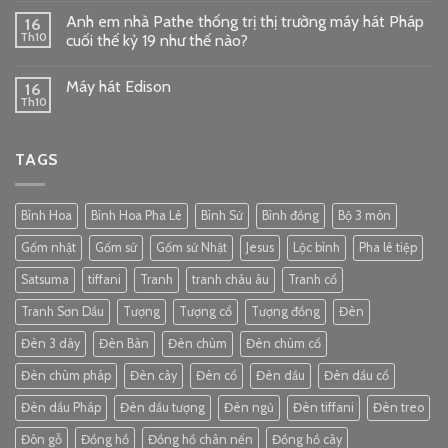
Anh em nhà Pathe thống trị thị trường máy hát Pháp
16
Th10
cuối thế kỷ 19 như thế nào?
Máy hát Edison
16
Th10
TAGS
Bình Hoa
Bình Hoa Pha Lê
Bình Sứ
Bình đồng
Bộ 3 món
Gốm nhật
Gốm sứ
Gốm sứ Nhật
Jesus
Lộc bình
Pha lê tiệp
Satsuma
tiffani
Tranh
tranh châu âu
Tranh cổ
Tranh Sơn Dầu
Tượng
Tượng cổ
Tượng đồng
Đèn
Đèn 3 dây
Đèn Bàn
Đèn chùm
Đèn chùm cổ
Đèn chùm pháp
Đèn cây
Đèn cổ
Đèn dầu
Đèn dầu cổ
Đèn dầu Pháp
Đèn dầu tượng
Đèn ngủ
Đèn tiffani
Đèn treo
Đôn gỗ
Đồng hồ
Đồng hồ chân nến
Đồng hồ cây