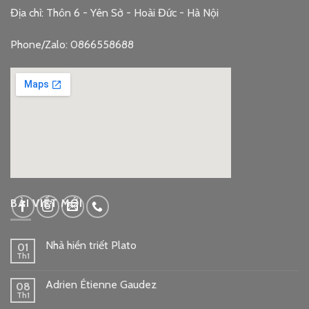
Địa chỉ: Thôn 6 - Yên Sở - Hoài Đức - Hà Nội
Phone/Zalo: 0866558688
google embed code
BÀI VIẾT MỚI
Nhà hiền triết Plato
01
Th1
Adrien Étienne Gaudez
08
Th1