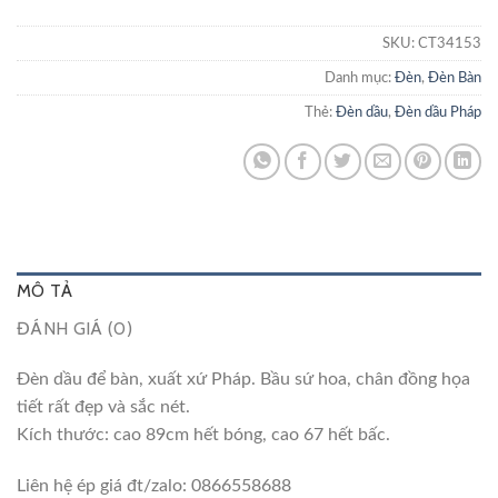
SKU:
CT34153
Danh mục:
Đèn
,
Đèn Bàn
Thẻ:
Đèn dầu
,
Đèn dầu Pháp
MÔ TẢ
ĐÁNH GIÁ (0)
Đèn dầu để bàn, xuất xứ Pháp. Bầu sứ hoa, chân đồng họa
tiết rất đẹp và sắc nét.
Kích thước: cao 89cm hết bóng, cao 67 hết bấc.
Liên hệ ép giá đt/zalo: 0866558688