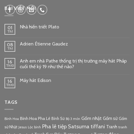
google embed code
BÀI VIẾT MỚI
Nhà hiền triết Plato
01
Th1
Adrien Étienne Gaudez
08
Th1
Anh em nhà Pathe thống trị thị trường máy hát Pháp
16
Th10
cuối thế kỷ 19 như thế nào?
Máy hát Edison
16
Th10
TAGS
Gốm nhật
Gốm sứ
Bình Hoa Pha Lê
Bình Sứ
Gốm
Bình Hoa
Bộ 3 món
Pha lê tiệp
Satsuma
tiffani
Tranh
sứ Nhật
Jesus
tranh
Lộc bình