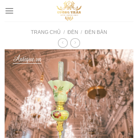
Skip
to
content
TRANG CHỦ
/
ĐÈN
/
ĐÈN BÀN