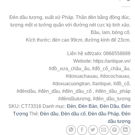
Đèn dầu tượng, xuất xứ Pháp. Thân đèn bằng đồng đúc,
tượng một vị tướng quân với đường nét cực kỳ tinh xảo.
Bầu, lam, bóng cổ.
Kích thước: đèn cao 99cm, đường kính đế 23cm.
Liên hệ sđt/zalo: 0866558688
Website: https://antique.vn/
#đồ_xưa_châu_âu
,
#đồ_cổ_châu_âu
,
#doxuachauau
,
#docochauau
,
#doxuacuongtran
,
#antique
,
#đồ_cổ
,
#đèndầu
,
#đèn_dầu
,
#đèn_dầu_cổ
,
#đèn_dầu_pháp
#đèndầutượng, #đèn_dầu_tượng
SKU:
CT73316
Danh mục:
Đèn
,
Đèn Bàn
,
Đèn Dầu
,
Đèn
Tượng
Thẻ:
Đèn dầu
,
Đèn dầu cổ
,
Đèn dầu Pháp
,
Đèn
dầu tượng