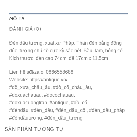
MÔ TẢ
ĐÁNH GIÁ (0)
Đèn dầu tượng, xuất xứ Pháp. Thân đèn bằng đồng
đúc, tượng chú cò cực kỳ sắc nét. Bầu, lam, bóng cổ.
Kích thước: đèn cao 74cm, đế 17cm x 11.5cm
Liên hệ sđt/zalo: 0866558688
Website: https://antique.vn/
#đồ_xưa_châu_âu
,
#đồ_cổ_châu_âu
,
#doxuachauau
,
#docochauau
,
#doxuacuongtran
,
#antique
,
#đồ_cổ
,
#đèndầu
,
#đèn_dầu
,
#đèn_dầu_cổ
,
#đèn_dầu_pháp
#đèndầutượng, #đèn_dầu_tượng
SẢN PHẨM TƯƠNG TỰ