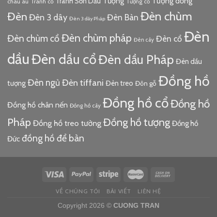
Tượng đồng
Tượng
Tranh Sơn Dầu
châu âu
Tranh cổ
Tượng cổ
Đèn chùm
Đèn
Đèn 3 dây
Đèn Bàn
Đèn 3 dây Pháp
Đèn
Đèn chùm pháp
Đèn chùm cổ
Đèn cổ
Đèn cây
dầu
Đèn dầu cổ
Đèn dầu Pháp
Đèn dầu
Đồng hồ
Đèn ngủ
Đèn tiffani
tượng
Đèn treo
Đôn gỗ
Đồng hồ cổ
Đồng hồ
Đồng hồ chân nến
Đồng hồ cây
Pháp
Đồng hồ tượng
Đồng hồ treo tường
Đồng hồ
đồng hồ để bàn
Đức
VỀ CHÚNG TÔI
BÀI VIẾT
LIÊN HỆ
Copyright 2026 ©
CUONG TRAN