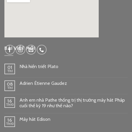
google embed code
BÀI VIẾT MỚI
Nhà hiền triết Plato
01
Th1
Adrien Étienne Gaudez
08
Th1
Anh em nhà Pathe thống trị thị trường máy hát Pháp
16
Th10
cuối thế kỷ 19 như thế nào?
Máy hát Edison
16
Th10