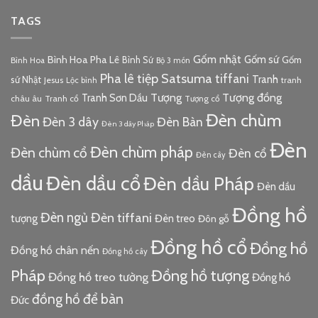
TAGS
Gốm nhật
Gốm sứ
Bình Hoa Pha Lê
Bình Sứ
Gốm
Bình Hoa
Bộ 3 món
Pha lê tiệp
Satsuma
tiffani
Tranh
sứ Nhật
Jesus
tranh
Lộc bình
Tượng đồng
Tượng
Tranh Sơn Dầu
châu âu
Tranh cổ
Tượng cổ
Đèn chùm
Đèn
Đèn 3 dây
Đèn Bàn
Đèn 3 dây Pháp
Đèn
Đèn chùm pháp
Đèn chùm cổ
Đèn cổ
Đèn cây
dầu
Đèn dầu cổ
Đèn dầu Pháp
Đèn dầu
Đồng hồ
Đèn ngủ
Đèn tiffani
tượng
Đèn treo
Đôn gỗ
Đồng hồ cổ
Đồng hồ
Đồng hồ chân nến
Đồng hồ cây
Pháp
Đồng hồ tượng
Đồng hồ treo tường
Đồng hồ
đồng hồ để bàn
Đức