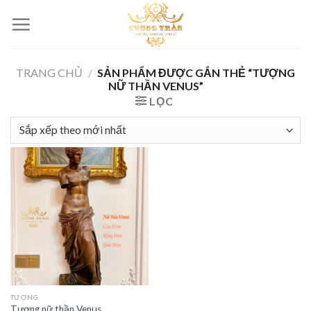
Skip
to
content
TRANG CHỦ
/
SẢN PHẨM ĐƯỢC GẮN THẺ “TƯỢNG
NỮ THẦN VENUS”
LỌC
TƯỢNG
Tượng nữ thần Venus