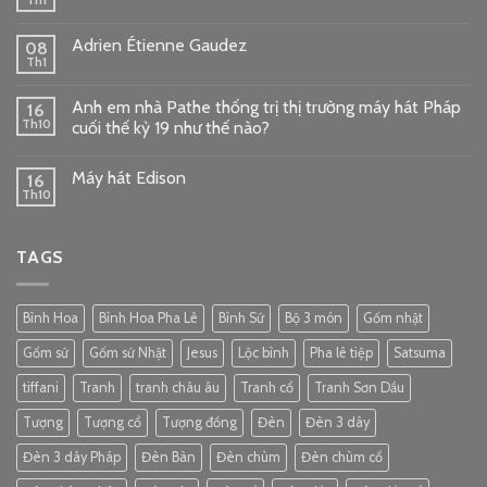
Th1
Adrien Étienne Gaudez
08
Th1
Anh em nhà Pathe thống trị thị trường máy hát Pháp
16
Th10
cuối thế kỷ 19 như thế nào?
Máy hát Edison
16
Th10
TAGS
Bình Hoa
Bình Hoa Pha Lê
Bình Sứ
Bộ 3 món
Gốm nhật
Gốm sứ
Gốm sứ Nhật
Jesus
Lộc bình
Pha lê tiệp
Satsuma
tiffani
Tranh
tranh châu âu
Tranh cổ
Tranh Sơn Dầu
Tượng
Tượng cổ
Tượng đồng
Đèn
Đèn 3 dây
Đèn 3 dây Pháp
Đèn Bàn
Đèn chùm
Đèn chùm cổ