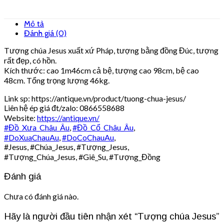
Mô tả
Đánh giá (0)
Tượng chúa Jesus xuất xứ Pháp, tượng bằng đồng Đúc, tượng
rất đẹp, có hồn.
Kích thước: cao 1m46cm cả bệ, tượng cao 98cm, bệ cao
48cm. Tổng trọng lượng 46kg.
Link sp: https://antique.vn/product/tuong-chua-jesus/
Liên hệ ép giá đt/zalo: 0866558688
Website:
https://antique.vn/
#
Đồ_Xưa_Châu_Âu
,
#
Đồ_Cổ_Châu_Âu
,
#
DoXuaChauAu
,
#
DoCoChauAu
,
#Jesus, #Chúa_Jesus, #Tượng_Jesus,
#Tượng_Chúa_Jesus, #Giê_Su, #Tượng_Đồng
Đánh giá
Chưa có đánh giá nào.
Hãy là người đầu tiên nhận xét “Tượng chúa Jesus”