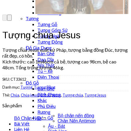
Tranh Sơn Dầu
Tranh Sứ
Tranh Đồng
Tượng
Tượng Gỗ
Tượng Gốm Sứ
Tượng chúa Jesus
Tượng Ngà
Tượng Đồng
Đồ Gia Dụng
Tượng chúa Jesus xuất xứ Pháp, tượng bằng đồng Đúc, tượng
Bàn Ghế
rất đẹp, có hồn.
Dao Dĩa
Kích thước: cao 1m46cm cả bệ, tượng cao 98cm, bệ cao
Nội Thất
48cm. Tổng trọng lượng 46kg.
Tủ – Kệ
Điện Thoại
SKU:
CT33612
Đồ Gỗ
Danh mục:
Tượng
,
Tượng Đồng
Bàn Ghế
Bình Phong
Thẻ:
Chúa
,
Chúa jesus
,
GIê su
,
Jesus
,
Tượng chúa
,
Tượng Jesus
Khác
Sản phẩm
Phù Điêu
Rương
Bộ chân nến đồng
Đôn Gỗ
Bộ Chân Nến
Chân Nến Antimon
Bài Viết
Âu - Bát
Liên Hệ