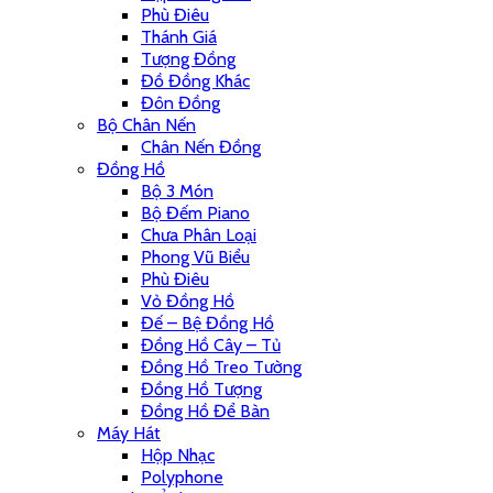
Phù Điêu
Thánh Giá
Tượng Đồng
Đồ Đồng Khác
Đôn Đồng
Bộ Chân Nến
Chân Nến Đồng
Đồng Hồ
Bộ 3 Món
Bộ Đếm Piano
Chưa Phân Loại
Phong Vũ Biểu
Phù Điêu
Vỏ Đồng Hồ
Đế – Bệ Đồng Hồ
Đồng Hồ Cây – Tủ
Đồng Hồ Treo Tường
Đồng Hồ Tượng
Đồng Hồ Để Bàn
Máy Hát
Hộp Nhạc
Polyphone