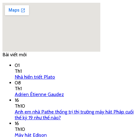
Bài viết mới
google embed code
01
Th1
Nhà hiền triết Plato
08
Th1
Adrien Étienne Gaudez
16
Th10
Anh em nhà Pathe thống trị thị trường máy hát Pháp cuối
thế kỷ 19 như thế nào?
16
Th10
Máy hát Edison