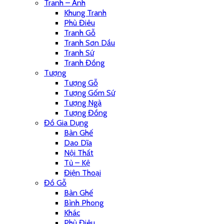
Tranh – Ảnh
Khung Tranh
Phù Điêu
Tranh Gỗ
Tranh Sơn Dầu
Tranh Sứ
Tranh Đồng
Tượng
Tượng Gỗ
Tượng Gốm Sứ
Tượng Ngà
Tượng Đồng
Đồ Gia Dụng
Bàn Ghế
Dao Dĩa
Nội Thất
Tủ – Kệ
Điện Thoại
Đồ Gỗ
Bàn Ghế
Bình Phong
Khác
Phù Điêu