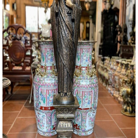
Đèn Pha Lê
Đèn
Đèn Tiffani
Đèn 3 Dây
Đèn Bàn
Đèn Cây
Đèn Chùm
Đèn Dầu
Đèn Tường
Đèn Tượng
Chân Đèn
Lam Đèn Dầu
Đồ Đồng
Ấm Chén – Âu Đồng
Bàn Kệ Đồng
Bình Lọ Đồng
Chân Nến
Hộp Trang Sức
Phù Điêu
Thánh Giá
Tượng Đồng
Đồ Đồng Khác