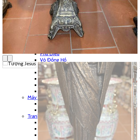
Đôn Đồng
Bộ Chân Nến
Chân Nến Đồng
Đồng Hồ
Bộ 3 Món
Bộ Đếm Piano
Chưa Phân Loại
Phong Vũ Biểu
Phù Điêu
Vỏ Đồng Hồ
Đế – Bệ Đồng Hồ
Đồng Hồ Cây – Tủ
Đồng Hồ Treo Tường
Đồng Hồ Tượng
Đồng Hồ Để Bàn
Máy Hát
Hộp Nhạc
Polyphone
Tranh – Ảnh
Khung Tranh
Phù Điêu
Tranh Gỗ