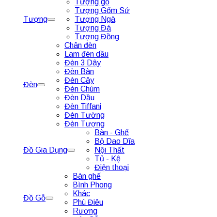
Tượng gỗ
Tượng Gốm Sứ
Tượng
Tượng Ngà
Tượng Đá
Tượng Đồng
Chân đèn
Lam đèn dầu
Đèn 3 Dây
Đèn Bàn
Đèn Cây
Đèn
Đèn Chùm
Đèn Dầu
Đèn Tiffani
Đèn Tường
Đèn Tượng
Bàn - Ghế
Bộ Dao Dĩa
Đồ Gia Dụng
Nội Thất
Tủ - Kệ
Điện thoại
Bàn ghế
Bình Phong
Khác
Đồ Gỗ
Phù Điêu
Rương