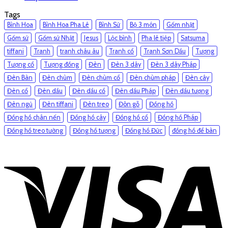
Tags
Bình Hoa
Bình Hoa Pha Lê
Bình Sứ
Bộ 3 món
Gốm nhật
Gốm sứ
Gốm sứ Nhật
Jesus
Lộc bình
Pha lê tiệp
Satsuma
tiffani
Tranh
tranh châu âu
Tranh cổ
Tranh Sơn Dầu
Tượng
Tượng cổ
Tượng đồng
Đèn
Đèn 3 dây
Đèn 3 dây Pháp
Đèn Bàn
Đèn chùm
Đèn chùm cổ
Đèn chùm pháp
Đèn cây
Đèn cổ
Đèn dầu
Đèn dầu cổ
Đèn dầu Pháp
Đèn dầu tượng
Đèn ngủ
Đèn tiffani
Đèn treo
Đôn gỗ
Đồng hồ
Đồng hồ chân nến
Đồng hồ cây
Đồng hồ cổ
Đồng hồ Pháp
Đồng hồ treo tường
Đồng hồ tượng
Đồng hồ Đức
đồng hồ để bàn