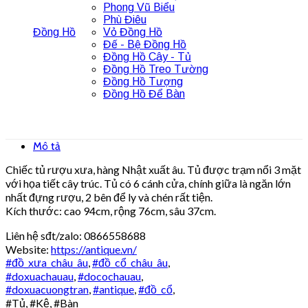
Phong Vũ Biểu
Phù Điêu
Đồng Hồ
Vỏ Đồng Hồ
Đế - Bệ Đồng Hồ
Đồng Hồ Cây - Tủ
Đồng Hồ Treo Tường
Đồng Hồ Tượng
Đồng Hồ Để Bàn
Mô tả
Chiếc tủ rượu xưa, hàng Nhật xuất âu. Tủ được trạm nổi 3 mặt
với họa tiết cây trúc. Tủ có 6 cánh cửa, chính giữa là ngăn lớn
nhất đựng rượu, 2 bên để ly và chén rất tiện.
Kích thước: cao 94cm, rộng 76cm, sâu 37cm.
Liên hệ sđt/zalo: 0866558688
Website:
https://antique.vn/
#đồ_xưa_châu_âu
,
#đồ_cổ_châu_âu
,
#doxuachauau
,
#docochauau
,
#doxuacuongtran
,
#antique
,
#đồ_cổ
,
#Tủ, #Kệ, #Bàn