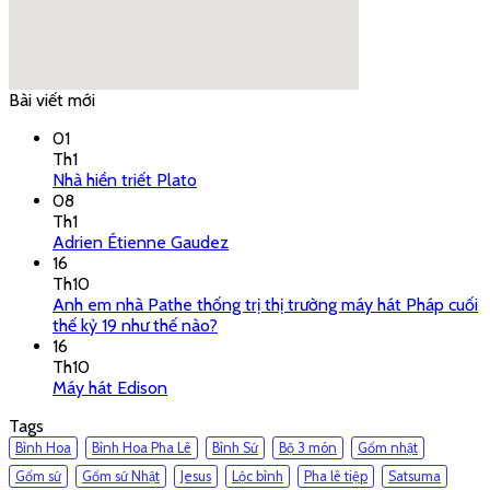
Bài viết mới
google embed code
01
Th1
Nhà hiền triết Plato
08
Th1
Adrien Étienne Gaudez
16
Th10
Anh em nhà Pathe thống trị thị trường máy hát Pháp cuối
thế kỷ 19 như thế nào?
16
Th10
Máy hát Edison
Tags
Bình Hoa
Bình Hoa Pha Lê
Bình Sứ
Bộ 3 món
Gốm nhật
Gốm sứ
Gốm sứ Nhật
Jesus
Lộc bình
Pha lê tiệp
Satsuma