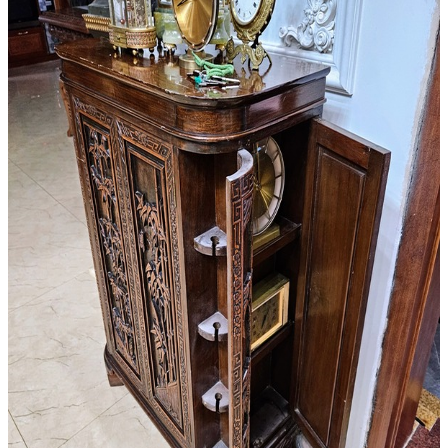
Khung Tranh
Phù Điêu
Tranh Gỗ
Tranh Sơn Dầu
Tranh Sứ
Tranh Đồng
Tượng
Tượng Gỗ
Tượng Gốm Sứ
Tượng Ngà
Tượng Đồng
Đồ Gia Dụng
Bàn Ghế
Dao Dĩa
Nội Thất
Tủ – Kệ
Điện Thoại
Đồ Gỗ
Bàn Ghế
Bình Phong
Khác
Phù Điêu