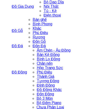
Bộ Dao Dĩa
Đồ Gia Dụng
Nội Thất
Tủ - Kệ
Điện thoại
Bàn ghế
Bình Phong
Khác
Đồ Gỗ
Phù Điêu
Rương
Đôn Gỗ
Đồ Đá
Đôn Đá
Ấm Chén - Âu Đồng
Bàn Kệ Đồng
Bình Lọ Đồng
Chân nến
Hộp Trang Sức
Đồ Đồng
Phù Điêu
Thánh Giá
Tượng Đồng
Đỉnh Đồng
Đồ Đồng Khác
Đôn Đồng
Bộ 3 Món
Bộ Đếm Piano
Chưa Phân Loại