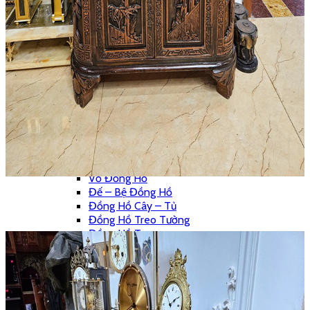
Thánh Giá
Tượng Đồng
Đồ Đồng Khác
Đôn Đồng
Bộ Chân Nến
Chân Nến Đồng
Đồng Hồ
Bộ 3 Món
Bộ Đếm Piano
Chưa Phân Loại
Phong Vũ Biểu
Phù Điêu
Vỏ Đồng Hồ
Đế – Bệ Đồng Hồ
Đồng Hồ Cây – Tủ
Đồng Hồ Treo Tường
Đồng Hồ Tượng
Đồng Hồ Để Bàn
Máy Hát
Hộp Nhạc
Polyphone
Tranh – Ảnh