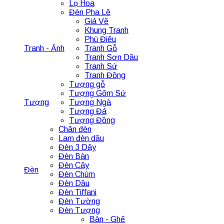
Lọ Hoa
Đèn Pha Lê
Giá Vẽ
Khung Tranh
Phù Điêu
Tranh - Ảnh
Tranh Gỗ
Tranh Sơn Dầu
Tranh Sứ
Tranh Đồng
Tượng gỗ
Tượng Gốm Sứ
Tượng
Tượng Ngà
Tượng Đá
Tượng Đồng
Chân đèn
Lam đèn dầu
Đèn 3 Dây
Đèn Bàn
Đèn Cây
Đèn
Đèn Chùm
Đèn Dầu
Đèn Tiffani
Đèn Tường
Đèn Tượng
Bàn - Ghế