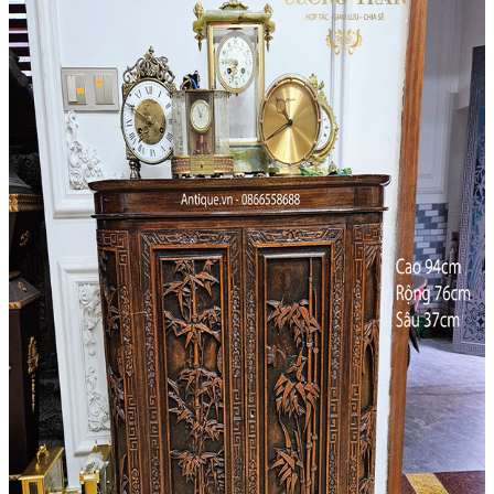
Âu – Bát
Bộ Ấm Chén
Bộ Ly Pha Lê
Lọ Hoa
Đèn Pha Lê
Đèn
Đèn Tiffani
Đèn 3 Dây
Đèn Bàn
Đèn Cây
Đèn Chùm
Đèn Dầu
Đèn Tường
Đèn Tượng
Chân Đèn
Lam Đèn Dầu
Đồ Đồng
Ấm Chén – Âu Đồng
Bàn Kệ Đồng
Bình Lọ Đồng
Chân Nến
Hộp Trang Sức
Phù Điêu