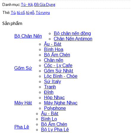
Danh mục:
Tủ - Kệ
,
Đồ Gia Dụng
Thẻ:
Tủ
,
tủ cổ
,
tủ gỗ
,
Tủ rượu
Sản phẩm
Bộ chân nến đồng
Bộ Chân Nến
Chân Nến Antimon
Âu - Bát
Bình Hoa
Bộ Ấm Chén
Chân nến
Cốc - Ly Cafe
Gốm Sứ
Gốm Sứ Nhật
Lộc Bình - Chóe
Sứ Italy
Tranh
Đỉnh
Hộp Nhạc
Máy Hát
Máy Nghe Nhạc
Polyphone
Âu - Bát
Bình Lọ
Bộ Ấm Chén
Pha Lê
Bộ Ly Pha Lê