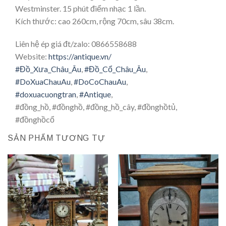
Westminster. 15 phút điểm nhạc 1 lần.
Kích thước: cao 260cm, rộng 70cm, sâu 38cm.
Liên hệ ép giá đt/zalo: 0866558688
Website:
https://antique.vn/
#Đồ_Xưa_Châu_Âu
,
#Đồ_Cổ_Châu_Âu
,
#DoXuaChauAu
,
#DoCoChauAu
,
#doxuacuongtran
,
#Antique
,
#đồng_hồ, #đồnghồ, #đồng_hồ_cây, #đồnghồtủ,
#đồnghồcổ
SẢN PHẨM TƯƠNG TỰ