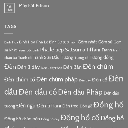
Máy hát Edison
16
Th10
TAGS
Gốm nhật
Gốm sứ
Bình Hoa Pha Lê
Bình Sứ
Gốm
Bình Hoa
Bộ 3 món
Pha lê tiệp
Satsuma
tiffani
Tranh
sứ Nhật
Jesus
tranh
Lộc bình
Tượng đồng
Tượng
Tranh Sơn Dầu
châu âu
Tranh cổ
Tượng cổ
Đèn chùm
Đèn
Đèn 3 dây
Đèn Bàn
Đèn 3 dây Pháp
Đèn
Đèn chùm pháp
Đèn chùm cổ
Đèn cổ
Đèn cây
dầu
Đèn dầu cổ
Đèn dầu Pháp
Đèn dầu
Đồng hồ
Đèn ngủ
Đèn tiffani
tượng
Đèn treo
Đôn gỗ
Đồng hồ cổ
Đồng hồ
Đồng hồ chân nến
Đồng hồ cây