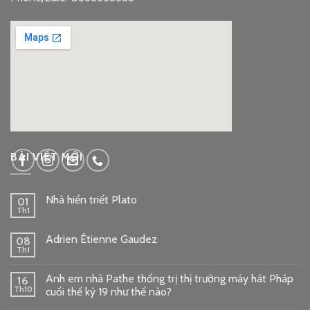
google embed code
BÀI VIẾT MỚI
Nhà hiền triết Plato
01
Th1
Adrien Étienne Gaudez
08
Th1
Anh em nhà Pathe thống trị thị trường máy hát Pháp
16
Th10
cuối thế kỷ 19 như thế nào?