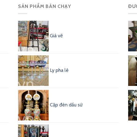
SẢN PHẨM BÁN CHẠY
ĐƯ
Giá vẽ
Ly pha lê
Cặp đèn dầu sứ