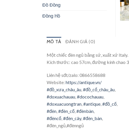
Đồ Đồng
Đồng Hồ
MÔ TẢ
ĐÁNH GIÁ (0)
Một chiếc đèn ngủ bằng sứ, xuất xứ Italy. 
Kích thước: cao 57cm, đường kính chao 
Liên hệ sđt/zalo: 0866558688
Website:
https://antique.vn/
#đồ_xưa_châu_âu
,
#đồ_cổ_châu_âu
,
#doxuachauau
,
#docochauau
,
#doxuacuongtran
,
#antique
,
#đồ_cổ
,
#đèn
,
#đèn_cổ
,
#đènbàn
,
#đèncổ
,
#đèn_cây
,
#đèn_bàn
,
#đèn_ngủ,#đènngủ