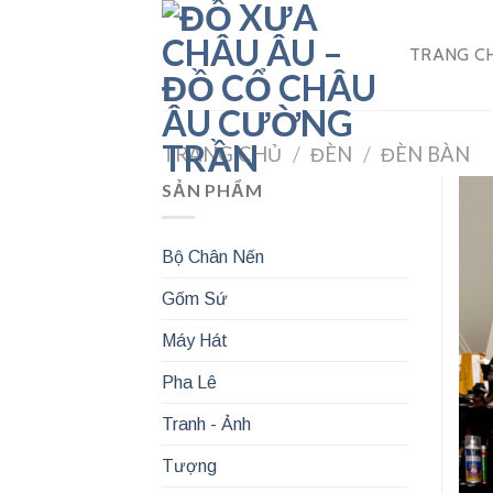
Skip
to
TRANG C
content
TRANG CHỦ
/
ĐÈN
/
ĐÈN BÀN
SẢN PHẨM
Bộ Chân Nến
Gốm Sứ
Máy Hát
Pha Lê
Tranh - Ảnh
Tượng