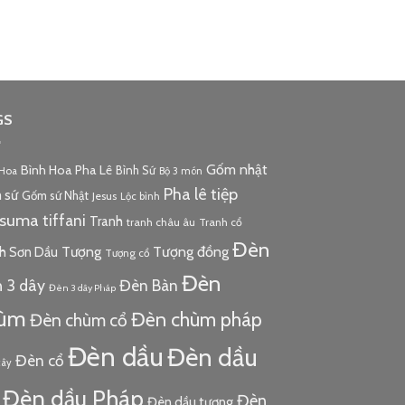
GS
Gốm nhật
Bình Hoa Pha Lê
Bình Sứ
 Hoa
Bộ 3 món
Pha lê tiệp
 sứ
Gốm sứ Nhật
Jesus
Lộc bình
tsuma
tiffani
Tranh
tranh châu âu
Tranh cổ
Đèn
Tượng đồng
Tượng
h Sơn Dầu
Tượng cổ
Đèn
 3 dây
Đèn Bàn
Đèn 3 dây Pháp
ùm
Đèn chùm pháp
Đèn chùm cổ
Đèn dầu
Đèn dầu
Đèn cổ
cây
Đèn dầu Pháp
Đèn
Đèn dầu tượng