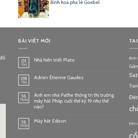
Bình hoa pha lê Goebel
BÀI VIẾT MỚI
TA
 đồ
Bình
Nhà hiền triết Plato
01
Th1
Gốm
Sa
Adrien Étienne Gaudez
08
i
Th1
Tran
Anh em nhà Pathe thống trị thị trường
16
Đèn
Th10
máy hát Pháp cuối thế kỷ 19 như thế
nào?
ch
Máy hát Edison
16
Đèn 
Th10
cổ