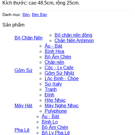
Kích thước: cao 48.5cm, rộng 25cm.
Danh mục:
Đèn
,
Đèn Bàn
Sản phẩm
Bộ chân nến đồng
Bộ Chân Nến
Chân Nến Antimon
Âu - Bát
Bình Hoa
Bộ Ấm Chén
Chân nến
Cốc - Ly Cafe
Gốm Sứ
Gốm Sứ Nhật
Lộc Bình - Chóe
Sứ Italy
Tranh
Đỉnh
Hộp Nhạc
Máy Hát
Máy Nghe Nhạc
Polyphone
Âu - Bát
Bình Lọ
Bộ Ấm Chén
Pha Lê
Bộ Ly Pha Lê