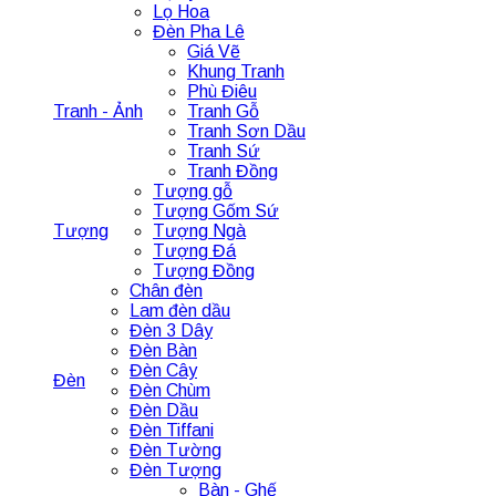
Lọ Hoa
Đèn Pha Lê
Giá Vẽ
Khung Tranh
Phù Điêu
Tranh - Ảnh
Tranh Gỗ
Tranh Sơn Dầu
Tranh Sứ
Tranh Đồng
Tượng gỗ
Tượng Gốm Sứ
Tượng
Tượng Ngà
Tượng Đá
Tượng Đồng
Chân đèn
Lam đèn dầu
Đèn 3 Dây
Đèn Bàn
Đèn Cây
Đèn
Đèn Chùm
Đèn Dầu
Đèn Tiffani
Đèn Tường
Đèn Tượng
Bàn - Ghế