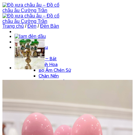
Skip
to
content
Trang chủ
/
Đèn
/
Đèn Bàn
Trang Chủ
Đồ Xưa Châu Âu
Gốm Sứ
Âu – Bát
Bình Hoa
Bộ Ấm Chén Sứ
Chân Nến
Cốc – Ly Cafe
Lộc Bình – Chóe
Tranh Sứ
Đỉnh
Pha Lê
Âu – Bát
Bộ Ấm Chén
Bộ Ly Pha Lê
Lọ Hoa
Đèn Pha Lê