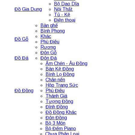
Bộ Dao Dĩa
Đồ Gia Dụng
Nội Thất
Tủ - Kệ
Điện thoại
Bàn ghế
Bình Phong
Khác
Đồ Gỗ
Phù Điêu
Rương
Đôn Gỗ
Đồ Đá
Đôn Đá
Ấm Chén - Âu Đồng
Bàn Kệ Đồng
Bình Lọ Đồng
Chân nến
Hộp Trang Sức
Đồ Đồng
Phù Điêu
Thánh Giá
Tượng Đồng
Đỉnh Đồng
Đồ Đồng Khác
Đôn Đồng
Bộ 3 Món
Bộ Đếm Piano
Chưa Phân Loại