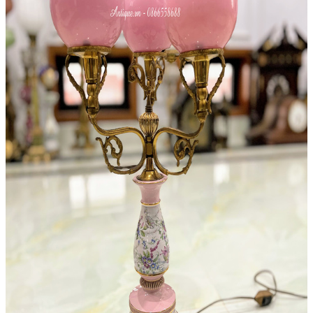
Đèn
Đèn Tiffani
Đèn 3 Dây
Đèn Bàn
Đèn Cây
Đèn Chùm
Đèn Dầu
Đèn Tường
Đèn Tượng
Chân Đèn
Lam Đèn Dầu
Đồ Đồng
Ấm Chén – Âu Đồng
Bàn Kệ Đồng
Bình Lọ Đồng
Chân Nến
Hộp Trang Sức
Phù Điêu
Thánh Giá
Tượng Đồng
Đồ Đồng Khác
Đôn Đồng
Bộ Chân Nến