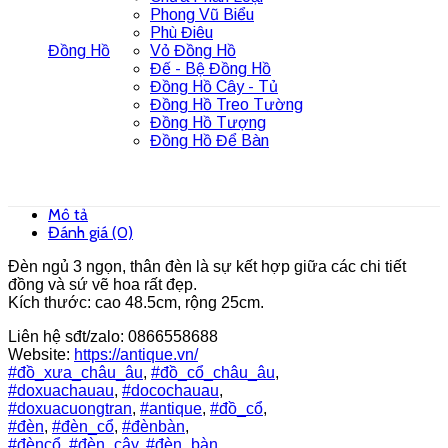
Phong Vũ Biểu
Phù Điêu
Đồng Hồ
Vỏ Đồng Hồ
Đế - Bệ Đồng Hồ
Đồng Hồ Cây - Tủ
Đồng Hồ Treo Tường
Đồng Hồ Tượng
Đồng Hồ Để Bàn
Mô tả
Đánh giá (0)
Đèn ngủ 3 ngọn, thân đèn là sự kết hợp giữa các chi tiết
đồng và sứ vẽ hoa rất đẹp.
Kích thước: cao 48.5cm, rộng 25cm.
Liên hệ sđt/zalo: 0866558688
Website:
https://antique.vn/
#đồ_xưa_châu_âu
,
#đồ_cổ_châu_âu
,
#doxuachauau
,
#docochauau
,
#doxuacuongtran
,
#antique
,
#đồ_cổ
,
#đèn
,
#đèn_cổ
,
#đènbàn
,
#đèncổ
,
#đèn_cây
,
#đèn_bàn
,