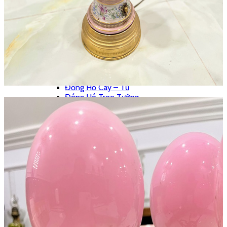
Chân Nến Đồng
Đồng Hồ
Bộ 3 Món
Bộ Đếm Piano
Chưa Phân Loại
Phong Vũ Biểu
Phù Điêu
Vỏ Đồng Hồ
Đế – Bệ Đồng Hồ
Đồng Hồ Cây – Tủ
Đồng Hồ Treo Tường
Đồng Hồ Tượng
Đồng Hồ Để Bàn
Máy Hát
Hộp Nhạc
Polyphone
Tranh – Ảnh
Khung Tranh
Phù Điêu
Tranh Gỗ
Tranh Sơn Dầu
Tranh Sứ
Tranh Đồng
Tượng