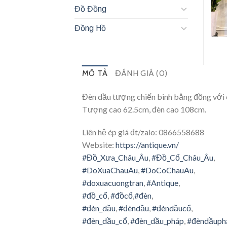
Đồ Đồng
Đồng Hồ
MÔ TẢ
ĐÁNH GIÁ (0)
Đèn dầu tượng chiến binh bằng đồng với cá
Tượng cao 62.5cm, đèn cao 108cm.
Liên hệ ép giá đt/zalo: 0866558688
Website:
https://antique.vn/
#Đồ_Xưa_Châu_Âu
,
#Đồ_Cổ_Châu_Âu
,
#DoXuaChauAu
,
#DoCoChauAu
,
#doxuacuongtran
,
#Antique
,
#đồ_cổ
,
#đồcổ
,
#đèn
,
#đèn_dầu
,
#đèndầu
,
#đèndầucổ
,
#đèn_dầu_cổ
,
#đèn_dầu_pháp
,
#đèndầuph