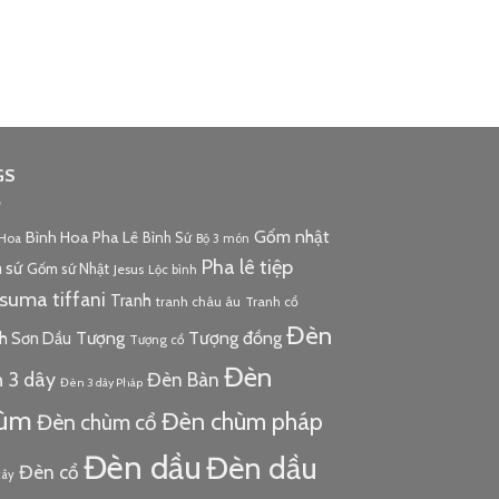
GS
Gốm nhật
Bình Hoa Pha Lê
Bình Sứ
 Hoa
Bộ 3 món
Pha lê tiệp
 sứ
Gốm sứ Nhật
Jesus
Lộc bình
tsuma
tiffani
Tranh
tranh châu âu
Tranh cổ
Đèn
Tượng đồng
Tượng
h Sơn Dầu
Tượng cổ
Đèn
 3 dây
Đèn Bàn
Đèn 3 dây Pháp
ùm
Đèn chùm pháp
Đèn chùm cổ
Đèn dầu
Đèn dầu
Đèn cổ
cây