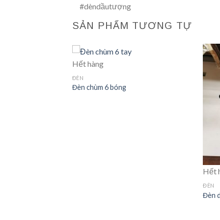
#dèndầutượng
SẢN PHẨM TƯƠNG TỰ
Hết hàng
ĐÈN
Đèn chùm 6 bóng
Hết 
ĐÈN
Đèn d