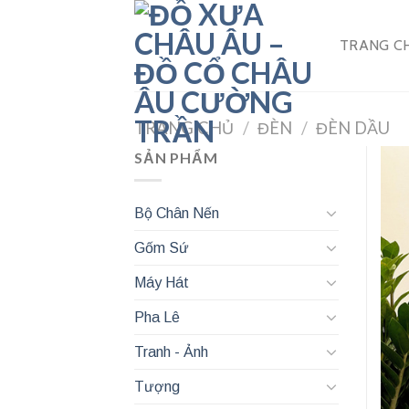
Skip
to
TRANG C
content
TRANG CHỦ
/
ĐÈN
/
ĐÈN DẦU
SẢN PHẨM
Bộ Chân Nến
Gốm Sứ
Máy Hát
Pha Lê
Tranh - Ảnh
Tượng