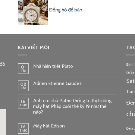
Đồng hồ để bàn
BÀI VIẾT MỚI
TA
 đồ
Bình
Nhà hiền triết Plato
01
Th1
Gốm
Sa
Adrien Étienne Gaudez
08
i
Th1
Tran
Anh em nhà Pathe thống trị thị trường
16
Đèn
Th10
máy hát Pháp cuối thế kỷ 19 như thế
nào?
ch
Máy hát Edison
16
Đèn 
Th10