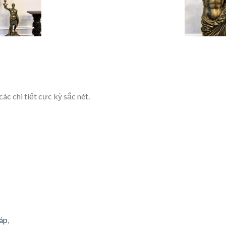
c chi tiết cực kỳ sắc nét.
áp
,