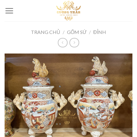
Skip
to
content
TRANG CHỦ
/
GỐM SỨ
/
ĐỈNH