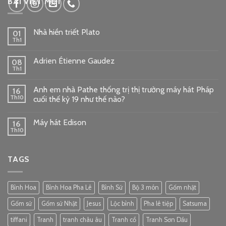
BÀI VIẾT MỚI
Nhà hiền triết Plato
01
Th1
Adrien Étienne Gaudez
08
Th1
Anh em nhà Pathe thống trị thị trường máy hát Pháp
16
Th10
cuối thế kỷ 19 như thế nào?
Máy hát Edison
16
Th10
TAGS
Bình Hoa
Bình Hoa Pha Lê
Bình Sứ
Bộ 3 món
Gốm nhật
Gốm sứ
Gốm sứ Nhật
Jesus
Lộc bình
Pha lê tiệp
Satsuma
tiffani
Tranh
tranh châu âu
Tranh cổ
Tranh Sơn Dầu