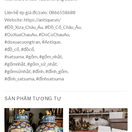
Liên hệ ép giá đt/zalo: 0866558688
Website: https://antique.vn/
#Đồ_Xưa_Châu_Âu
,
#Đồ_Cổ_Châu_Âu
,
#DoXuaChauAu
,
#DoCoChauAu
,
#doxuacuongtran
,
#Antique
,
#đồ_cổ
,
#đồcổ
,
#satsuma
,
#gốm
,
#gốm_nhật
,
#gốmnhật
,
#gốm_sứ_nhật
,
#gốmsứnhật
, #đỉnh, #đỉnh_gốm,
#đỉnh_satsuma, #đỉnhsatsuma
SẢN PHẨM TƯƠNG TỰ