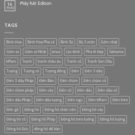
Máy hát Edison
16
Th10
TAGS
Bình Hoa
Bình Hoa Pha Lê
Bình Sứ
Bộ 3 món
Gốm nhật
Gốm sứ
Gốm sứ Nhật
Jesus
Lộc bình
Pha lê tiệp
Satsuma
tiffani
Tranh
tranh châu âu
Tranh cổ
Tranh Sơn Dầu
Tượng
Tượng cổ
Tượng đồng
Đèn
Đèn 3 dây
Đèn 3 dây Pháp
Đèn Bàn
Đèn chùm
Đèn chùm cổ
Đèn chùm pháp
Đèn cây
Đèn cổ
Đèn dầu
Đèn dầu cổ
Đèn dầu Pháp
Đèn dầu tượng
Đèn ngủ
Đèn tiffani
Đèn treo
Đôn gỗ
Đồng hồ
Đồng hồ chân nến
Đồng hồ cây
Đồng hồ cổ
Đồng hồ Pháp
Đồng hồ treo tường
Đồng hồ tượng
Đồng hồ Đức
đồng hồ để bàn