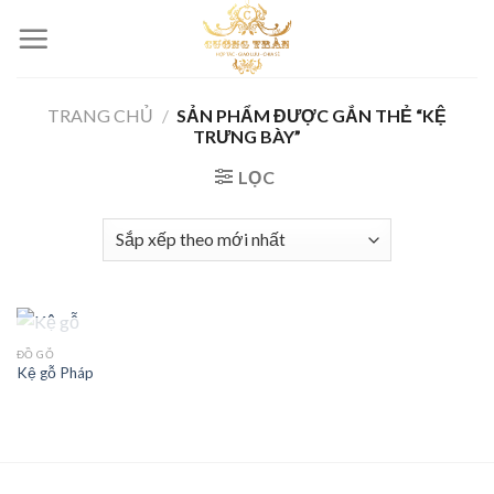
Skip
to
content
TRANG CHỦ
/
SẢN PHẨM ĐƯỢC GẮN THẺ “KỆ
TRƯNG BÀY”
LỌC
HẾT HÀNG
ĐỒ GỖ
Kệ gỗ Pháp