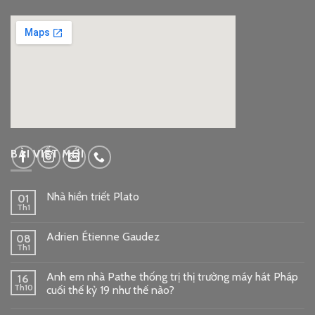
google embed code
BÀI VIẾT MỚI
Nhà hiền triết Plato
01
Th1
Adrien Étienne Gaudez
08
Th1
Anh em nhà Pathe thống trị thị trường máy hát Pháp
16
Th10
cuối thế kỷ 19 như thế nào?