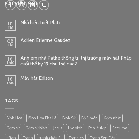
BÀI VIẾT MỚI
Nhà hiền triết Plato
01
Th1
Adrien Étienne Gaudez
08
Th1
Anh em nhà Pathe thống trị thị trường máy hát Pháp
16
Th10
cuối thế kỷ 19 như thế nào?
Máy hát Edison
16
Th10
TAGS
Bình Hoa
Bình Hoa Pha Lê
Bình Sứ
Bộ 3 món
Gốm nhật
Gốm sứ
Gốm sứ Nhật
Jesus
Lộc bình
Pha lê tiệp
Satsuma
tiffani
Tranh
tranh châu âu
Tranh cổ
Tranh Sơn Dầu