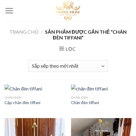
Skip
to
content
TRANG CHỦ
/
SẢN PHẨM ĐƯỢC GẮN THẺ “CHÂN
ĐÈN TIFFANI”
LỌC
CHÂN ĐÈN
CHÂN ĐÈN
Cặp chân đèn tiffani
Chân đèn tiffani