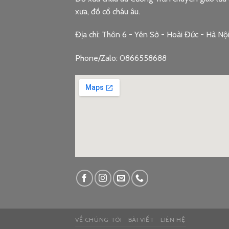
xưa, đồ cổ châu âu.
Địa chỉ: Thôn 6 - Yên Sở - Hoài Đức - Hà Nộ
Phone/Zalo: 0866558688
google embed c
VỀ CHÚNG TÔI
BÀI VIẾT
LIÊN HỆ