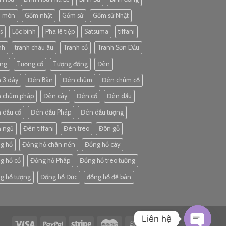
3 món
Gốm nhật
Gốm sứ
Gốm sứ Nhật
s
Lộc bình
Pha lê tiệp
Satsuma
tiffani
nh
tranh châu âu
Tranh cổ
Tranh Sơn Dầu
ng
Tượng cổ
Tượng đồng
Đèn
 3 dây
Đèn Bàn
Đèn chùm
Đèn chùm cổ
 chùm pháp
Đèn cây
Đèn cổ
Đèn dầu
 dầu cổ
Đèn dầu Pháp
Đèn dầu tượng
 ngủ
Đèn tiffani
Đèn treo
Đôn gỗ
g hồ
Đồng hồ chân nến
Đồng hồ cây
g hồ cổ
Đồng hồ Pháp
Đồng hồ treo tường
g hồ tượng
Đồng hồ Đức
đồng hồ để bàn
Liên hệ