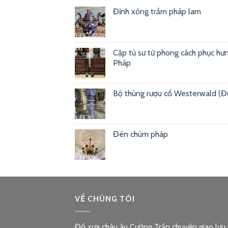
Đỉnh xông trầm pháp lam
Cặp tủ sư tử phong cách phục hư
Pháp
Bộ thùng rượu cổ Westerwald (Đ
Đèn chùm pháp
VỀ CHÚNG TÔI
Đồ xưa châu âu Cường Trần chuyên giao lưu