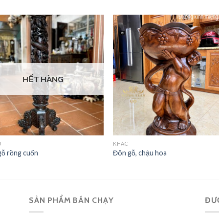
HẾT HÀNG
Ỗ
KHÁC
gỗ rồng cuốn
Đôn gỗ, chậu hoa
SẢN PHẨM BÁN CHẠY
ĐƯ