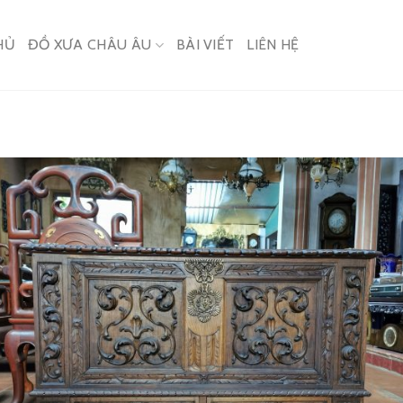
HỦ
ĐỒ XƯA CHÂU ÂU
BÀI VIẾT
LIÊN HỆ