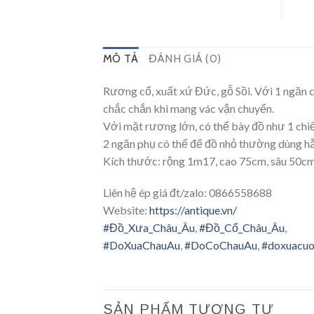
MÔ TẢ
ĐÁNH GIÁ (0)
Rương cổ, xuất xứ Đức, gỗ Sồi. Với 1 ngăn ch
chắc chắn khi mang vác vận chuyển.
Với mặt rương lớn, có thể bày đồ như 1 chi
2 ngăn phụ có thể để đồ nhỏ thường dùng h
Kích thước: rộng 1m17, cao 75cm, sâu 50cm
Liên hệ ép giá đt/zalo: 0866558688
Website:
https://antique.vn/
#
Đồ_Xưa_Châu_Âu
,
#
Đồ_Cổ_Châu_Âu
,
#
DoXuaChauAu
,
#
DoCoChauAu
,
#
doxuacuo
SẢN PHẨM TƯƠNG TỰ