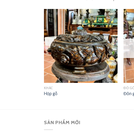
KHÁC
ĐỒ G
Hộp gỗ
Đôn 
SẢN PHẨM MỚI