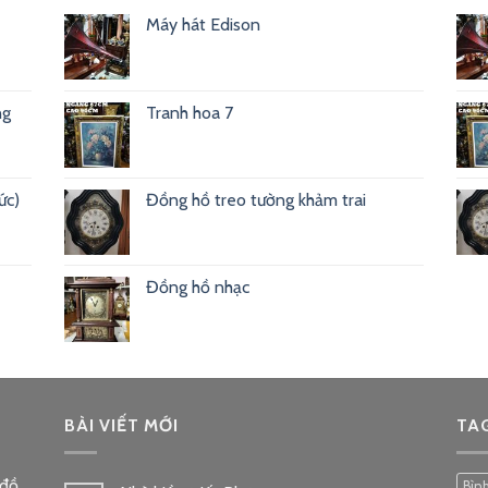
Máy hát Edison
ng
Tranh hoa 7
ức)
Đồng hồ treo tường khảm trai
Đồng hồ nhạc
BÀI VIẾT MỚI
TA
 đồ
Bìn