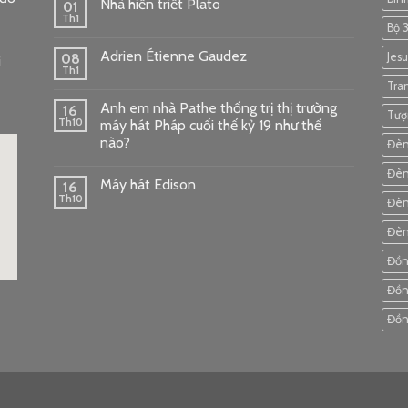
Nhà hiền triết Plato
01
Th1
Bộ 
Adrien Étienne Gaudez
08
Jesu
i
Th1
Tra
Anh em nhà Pathe thống trị thị trường
16
Tượ
Th10
máy hát Pháp cuối thế kỷ 19 như thế
nào?
Đèn
Đèn
Máy hát Edison
16
Th10
Đèn
Đèn
Đồn
Đồn
ode
Đồn