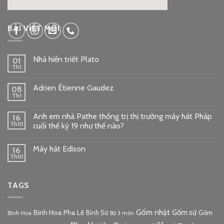
google embed code
BÀI VIẾT MỚI
Nhà hiền triết Plato
01
Th1
Adrien Étienne Gaudez
08
Th1
Anh em nhà Pathe thống trị thị trường máy hát Pháp
16
Th10
cuối thế kỷ 19 như thế nào?
Máy hát Edison
16
Th10
TAGS
Gốm nhật
Gốm sứ
Bình Hoa Pha Lê
Bình Sứ
Gốm
Bình Hoa
Bộ 3 món