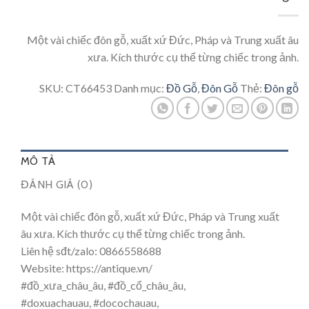
Một vài chiếc đôn gỗ, xuất xứ Đức, Pháp và Trung xuất âu
xưa. Kích thước cụ thể từng chiếc trong ảnh.
SKU:
CT66453
Danh mục:
Đồ Gỗ
,
Đôn Gỗ
Thẻ:
Đôn gỗ
MÔ TẢ
ĐÁNH GIÁ (0)
Một vài chiếc đôn gỗ, xuất xứ Đức, Pháp và Trung xuất
âu xưa. Kích thước cụ thể từng chiếc trong ảnh.
Liên hệ sđt/zalo: 0866558688
Website: https://antique.vn/
#đồ_xưa_châu_âu
,
#đồ_cổ_châu_âu
,
#doxuachauau
,
#docochauau
,