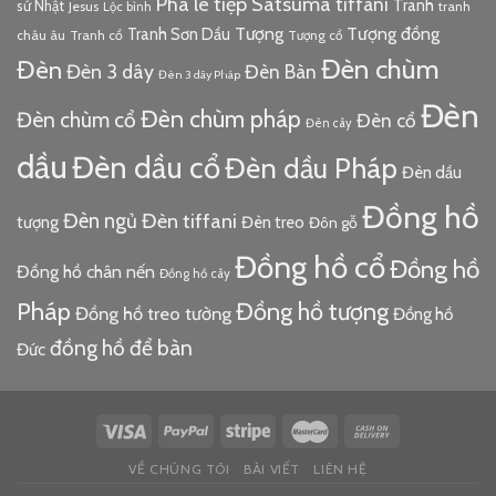
Pha lê tiệp
Satsuma
tiffani
Tranh
sứ Nhật
Jesus
tranh
Lộc bình
Tượng đồng
Tượng
Tranh Sơn Dầu
châu âu
Tranh cổ
Tượng cổ
Đèn chùm
Đèn
Đèn 3 dây
Đèn Bàn
Đèn 3 dây Pháp
Đèn
Đèn chùm pháp
Đèn chùm cổ
Đèn cổ
Đèn cây
dầu
Đèn dầu cổ
Đèn dầu Pháp
Đèn dầu
Đồng hồ
Đèn ngủ
Đèn tiffani
tượng
Đèn treo
Đôn gỗ
Đồng hồ cổ
Đồng hồ
Đồng hồ chân nến
Đồng hồ cây
Pháp
Đồng hồ tượng
Đồng hồ treo tường
Đồng hồ
đồng hồ để bàn
Đức
VỀ CHÚNG TÔI
BÀI VIẾT
LIÊN HỆ