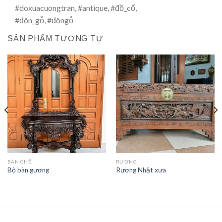
#doxuacuongtran
,
#antique
,
#đồ_cổ
,
#đôn_gỗ, #đôngỗ
SẢN PHẨM TƯƠNG TỰ
BÀN GHẾ
RƯƠNG
Bộ bàn gương
Rương Nhật xưa