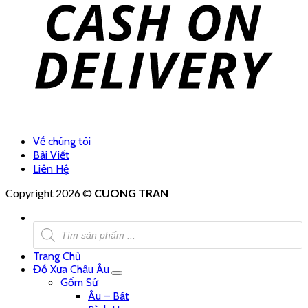
Về chúng tôi
Bài Viết
Liên Hệ
Copyright 2026 ©
CUONG TRAN
Tìm
kiếm
sản
Trang Chủ
phẩm
Đồ Xưa Châu Âu
Gốm Sứ
Âu – Bát