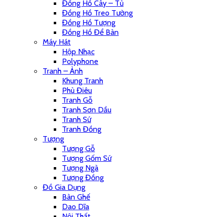
Đồng Hồ Cây – Tủ
Đồng Hồ Treo Tường
Đồng Hồ Tượng
Đồng Hồ Để Bàn
Máy Hát
Hộp Nhạc
Polyphone
Tranh – Ảnh
Khung Tranh
Phù Điêu
Tranh Gỗ
Tranh Sơn Dầu
Tranh Sứ
Tranh Đồng
Tượng
Tượng Gỗ
Tượng Gốm Sứ
Tượng Ngà
Tượng Đồng
Đồ Gia Dụng
Bàn Ghế
Dao Dĩa
Nội Thất