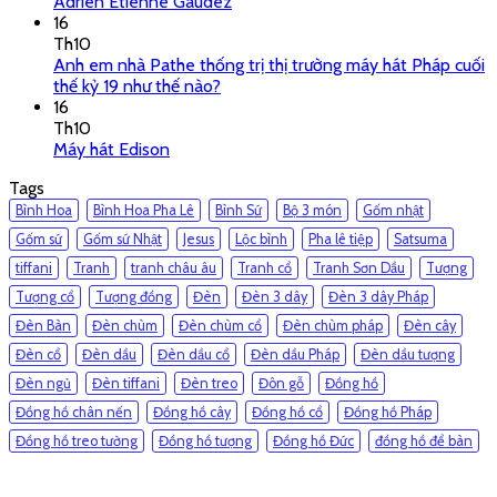
Adrien Étienne Gaudez
16
Th10
Anh em nhà Pathe thống trị thị trường máy hát Pháp cuối
thế kỷ 19 như thế nào?
16
Th10
Máy hát Edison
Tags
Bình Hoa
Bình Hoa Pha Lê
Bình Sứ
Bộ 3 món
Gốm nhật
Gốm sứ
Gốm sứ Nhật
Jesus
Lộc bình
Pha lê tiệp
Satsuma
tiffani
Tranh
tranh châu âu
Tranh cổ
Tranh Sơn Dầu
Tượng
Tượng cổ
Tượng đồng
Đèn
Đèn 3 dây
Đèn 3 dây Pháp
Đèn Bàn
Đèn chùm
Đèn chùm cổ
Đèn chùm pháp
Đèn cây
Đèn cổ
Đèn dầu
Đèn dầu cổ
Đèn dầu Pháp
Đèn dầu tượng
Đèn ngủ
Đèn tiffani
Đèn treo
Đôn gỗ
Đồng hồ
Đồng hồ chân nến
Đồng hồ cây
Đồng hồ cổ
Đồng hồ Pháp
Đồng hồ treo tường
Đồng hồ tượng
Đồng hồ Đức
đồng hồ để bàn