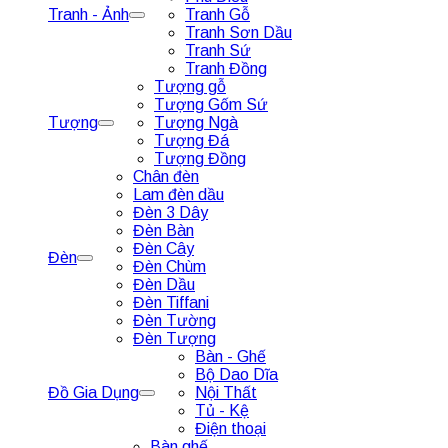
Tranh - Ảnh
Tranh Gỗ
Tranh Sơn Dầu
Tranh Sứ
Tranh Đồng
Tượng gỗ
Tượng Gốm Sứ
Tượng
Tượng Ngà
Tượng Đá
Tượng Đồng
Chân đèn
Lam đèn dầu
Đèn 3 Dây
Đèn Bàn
Đèn Cây
Đèn
Đèn Chùm
Đèn Dầu
Đèn Tiffani
Đèn Tường
Đèn Tượng
Bàn - Ghế
Bộ Dao Dĩa
Đồ Gia Dụng
Nội Thất
Tủ - Kệ
Điện thoại
Bàn ghế