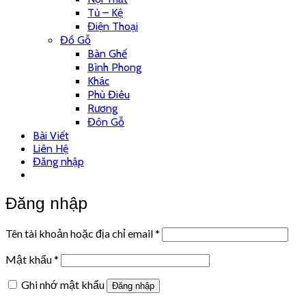
Tủ – Kệ
Điện Thoại
Đồ Gỗ
Bàn Ghế
Bình Phong
Khác
Phù Điêu
Rương
Đôn Gỗ
Bài Viết
Liên Hệ
Đăng nhập
Đăng nhập
Tên tài khoản hoặc địa chỉ email
*
Mật khẩu
*
Ghi nhớ mật khẩu
Đăng nhập