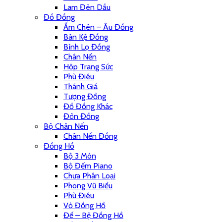
Lam Đèn Dầu
Đồ Đồng
Ấm Chén – Âu Đồng
Bàn Kệ Đồng
Bình Lọ Đồng
Chân Nến
Hộp Trang Sức
Phù Điêu
Thánh Giá
Tượng Đồng
Đồ Đồng Khác
Đôn Đồng
Bộ Chân Nến
Chân Nến Đồng
Đồng Hồ
Bộ 3 Món
Bộ Đếm Piano
Chưa Phân Loại
Phong Vũ Biểu
Phù Điêu
Vỏ Đồng Hồ
Đế – Bệ Đồng Hồ