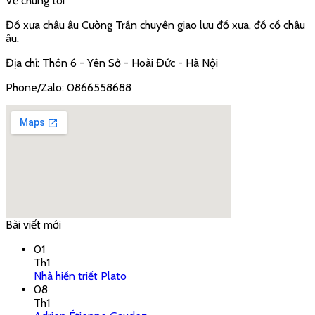
Về chúng tôi
Đồ xưa châu âu Cường Trần chuyên giao lưu đồ xưa, đồ cổ châu
âu.
Địa chỉ: Thôn 6 - Yên Sở - Hoài Đức - Hà Nội
Phone/Zalo: 0866558688
Bài viết mới
google embed code
01
Th1
Nhà hiền triết Plato
08
Th1