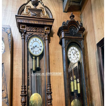
Âu – Bát
Bộ Ấm Chén
Bộ Ly Pha Lê
Lọ Hoa
Đèn Pha Lê
Đèn
Đèn Tiffani
Đèn 3 Dây
Đèn Bàn
Đèn Cây
Đèn Chùm
Đèn Dầu
Đèn Tường
Đèn Tượng
Chân Đèn
Lam Đèn Dầu
Đồ Đồng
Ấm Chén – Âu Đồng
Bàn Kệ Đồng
Bình Lọ Đồng
Chân Nến
Hộp Trang Sức
Phù Điêu