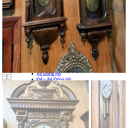
Thánh Giá
Tượng Đồng
Đồ Đồng Khác
Đôn Đồng
Bộ Chân Nến
Chân Nến Đồng
Đồng Hồ
Bộ 3 Món
Bộ Đếm Piano
Chưa Phân Loại
Phong Vũ Biểu
Phù Điêu
Vỏ Đồng Hồ
Đế – Bệ Đồng Hồ
Đồng Hồ Cây – Tủ
Đồng Hồ Treo Tường
Đồng Hồ Tượng
Đồng Hồ Để Bàn
Máy Hát
Hộp Nhạc
Polyphone
Tranh – Ảnh