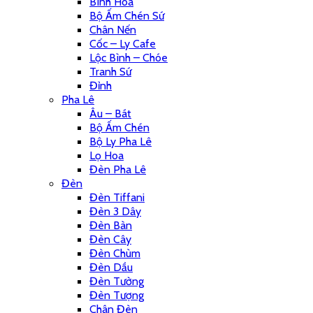
Bình Hoa
Bộ Ấm Chén Sứ
Chân Nến
Cốc – Ly Cafe
Lộc Bình – Chóe
Tranh Sứ
Đỉnh
Pha Lê
Âu – Bát
Bộ Ấm Chén
Bộ Ly Pha Lê
Lọ Hoa
Đèn Pha Lê
Đèn
Đèn Tiffani
Đèn 3 Dây
Đèn Bàn
Đèn Cây
Đèn Chùm
Đèn Dầu
Đèn Tường
Đèn Tượng
Chân Đèn