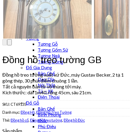
Khung Tranh
Phù Điêu
Tranh Gỗ
Tranh Sơn Dầu
Tranh Sứ
Tranh Đồng
Tượng
Tượng Gỗ
Tượng Gốm Sứ
Tượng Ngà
Đồng hồ treo tường GB
Tượng Đồng
Đồ Gia Dụng
Bàn Ghế
Đồng hồ treo tường xuất xứ Đức, máy Gustav Becker, 2 tạ 1
Dao Dĩa
gông thép, 30 phút điểm chuông 1 lần.
Nội Thất
Tất cả nguyên bản từ vỏ thùng tới máy.
Tủ – Kệ
Kích thước: dài 1m40, rộng 45cm, sâu 21cm.
Điện Thoại
Đồ Gỗ
SKU:
CT69135
Bàn Ghế
Danh mục:
Đồng Hồ
,
Đồng Hồ Treo Tường
Bình Phong
Thẻ:
Đồng hồ cổ
,
Đồng hồ treo tường
,
Đồng hồ Đức
Khác
Phù Điêu
Sản phẩm