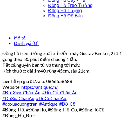
Đồng Hồ Cây - Tủ
Đồng Hồ Treo Tường
Đồng Hồ Tượng
Đồng Hồ Để Bàn
Mô tả
Đánh giá (0)
Đồng hồ treo tường xuất xứ Đức, máy Gustav Becker, 2 tạ 1
gông thép, 30 phút điểm chuông 1 lần.
Tất cả nguyên bản từ vỏ thùng tới máy.
Kích thước: dài 1m40, rộng 45cm, sâu 21cm.
Liên hệ ép giá đt/zalo: 0866558688
Website:
https://antique.vn/
#Đồ_Xưa_Châu_Âu
,
#Đồ_Cổ_Châu_Âu
,
#DoXuaChauAu
,
#DoCoChauAu
,
#doxuacuongtran
,
#Antique
,
#Đồ_Cổ
,
#Đồng_Hồ, #ĐồngHồ, #Đồng_Hồ_Cổ, #ĐồngHồCổ,
#Đồng_Hồ_Đức