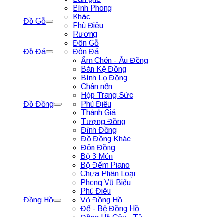
Bình Phong
Khác
Đồ Gỗ
Phù Điêu
Rương
Đôn Gỗ
Đồ Đá
Đôn Đá
Ấm Chén - Âu Đồng
Bàn Kệ Đồng
Bình Lọ Đồng
Chân nến
Hộp Trang Sức
Đồ Đồng
Phù Điêu
Thánh Giá
Tượng Đồng
Đỉnh Đồng
Đồ Đồng Khác
Đôn Đồng
Bộ 3 Món
Bộ Đếm Piano
Chưa Phân Loại
Phong Vũ Biểu
Phù Điêu
Đồng Hồ
Vỏ Đồng Hồ
Đế - Bệ Đồng Hồ