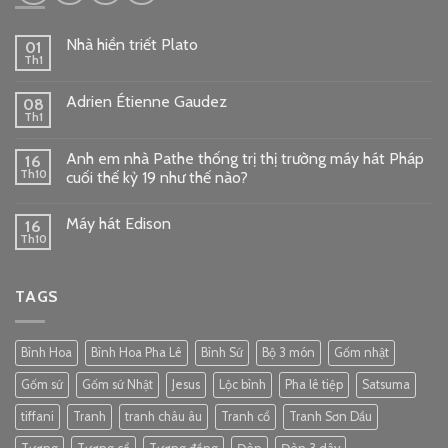
Nhà hiền triết Plato
01
Th1
Adrien Étienne Gaudez
08
Th1
Anh em nhà Pathe thống trị thị trường máy hát Pháp
16
Th10
cuối thế kỷ 19 như thế nào?
Máy hát Edison
16
Th10
TAGS
Bình Hoa
Bình Hoa Pha Lê
Bình Sứ
Bộ 3 món
Gốm nhật
Gốm sứ
Gốm sứ Nhật
Jesus
Lộc bình
Pha lê tiệp
Satsuma
tiffani
Tranh
tranh châu âu
Tranh cổ
Tranh Sơn Dầu