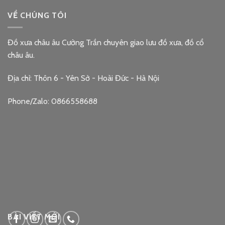
VỀ CHÚNG TÔI
Đồ xưa châu âu Cường Trần chuyên giao lưu đồ xưa, đồ cổ
châu âu.
Địa chỉ: Thôn 6 - Yên Sở - Hoài Đức - Hà Nội
Phone/Zalo: 0866558688
google embed code
BÀI VIẾT MỚI