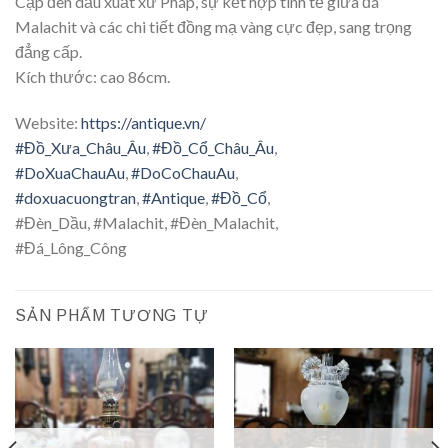
Cặp đèn dầu xuất xứ Pháp, sự kết hợp tinh tế giữa đá
Malachit và các chi tiết đồng mạ vàng cực đẹp, sang trọng
đẳng cấp.
Kích thước: cao 86cm.
Website:
https://antique.vn/
#Đồ_Xưa_Châu_Âu
,
#Đồ_Cổ_Châu_Âu
,
#DoXuaChauAu
,
#DoCoChauAu
,
#doxuacuongtran
,
#Antique
,
#Đồ_Cổ
,
#Đèn_Dầu, #Malachit, #Đèn_Malachit,
#Đá_Lông_Công
SẢN PHẨM TƯƠNG TỰ