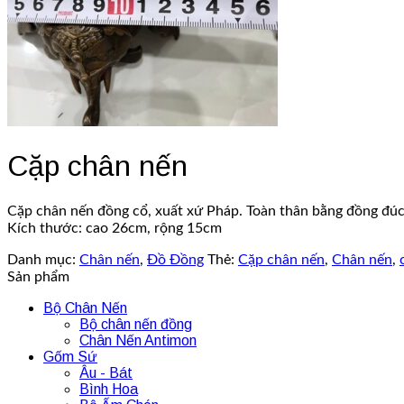
Cặp chân nến
Cặp chân nến đồng cổ, xuất xứ Pháp. Toàn thân bằng đồng đúc, 
Kích thước: cao 26cm, rộng 15cm
Danh mục:
Chân nến
,
Đồ Đồng
Thẻ:
Cặp chân nến
,
Chân nến
,
Sản phẩm
Bộ Chân Nến
Bộ chân nến đồng
Chân Nến Antimon
Gốm Sứ
Âu - Bát
Bình Hoa