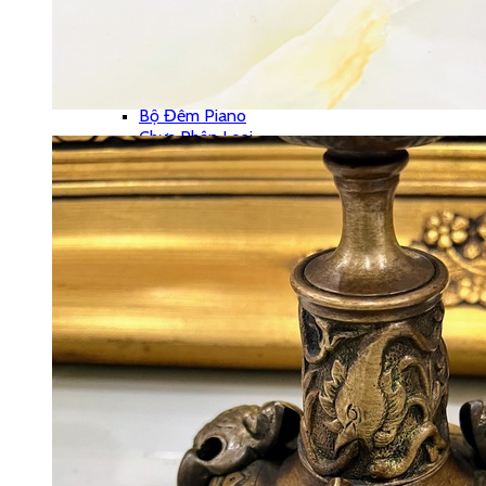
Đôn Đồng
Bộ Chân Nến
Chân Nến Đồng
Đồng Hồ
Bộ 3 Món
Bộ Đếm Piano
Chưa Phân Loại
Phong Vũ Biểu
Phù Điêu
Vỏ Đồng Hồ
Đế – Bệ Đồng Hồ
Đồng Hồ Cây – Tủ
Đồng Hồ Treo Tường
Đồng Hồ Tượng
Đồng Hồ Để Bàn
Máy Hát
Hộp Nhạc
Polyphone
Tranh – Ảnh
Khung Tranh
Phù Điêu
Tranh Gỗ
Tranh Sơn Dầu