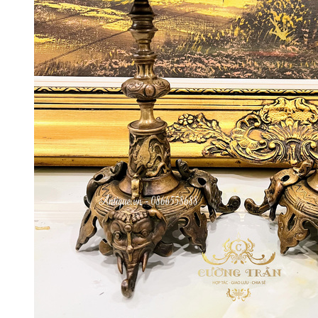
Đèn Pha Lê
Đèn
Đèn Tiffani
Đèn 3 Dây
Đèn Bàn
Đèn Cây
Đèn Chùm
Đèn Dầu
Đèn Tường
Đèn Tượng
Chân Đèn
Lam Đèn Dầu
Đồ Đồng
Ấm Chén – Âu Đồng
Bàn Kệ Đồng
Bình Lọ Đồng
Chân Nến
Hộp Trang Sức
Phù Điêu
Thánh Giá
Tượng Đồng
Đồ Đồng Khác