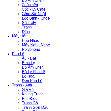
Bộ Ấm Chén
Chân nến
Cốc - Ly Cafe
Gốm Sứ Nhật
Lộc Bình - Chóe
Sứ Italy
Tranh
Đỉnh
Máy Hát
Hộp Nhạc
Máy Nghe Nhạc
Polyphone
Pha Lê
Âu - Bát
Bình Lọ
Bộ Ấm Chén
Bộ Ly Pha Lê
Lọ Hoa
Đèn Pha Lê
Tranh - Ảnh
Giá Vẽ
Khung Tranh
Phù Điêu
Tranh Gỗ
Tranh Sơn Dầu