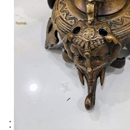
Tranh Sứ
Tranh Đồng
Tượng
Tượng Gỗ
Tượng Gốm Sứ
Tượng Ngà
Tượng Đồng
Đồ Gia Dụng
Bàn Ghế
Dao Dĩa
Nội Thất
Tủ – Kệ
Điện Thoại
Đồ Gỗ
Bàn Ghế
Bình Phong
Khác
Phù Điêu
Rương
Đôn Gỗ
Bài Viết
Liên Hệ