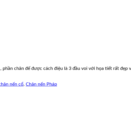
phần chân đế được cách điệu là 3 đầu voi với họa tiết rất đẹp v
chân nến cổ
,
Chân nến Pháp