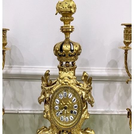
Thánh Giá
Tượng Đồng
Đồ Đồng Khác
Đôn Đồng
Bộ Chân Nến
Chân Nến Đồng
Đồng Hồ
Bộ 3 Món
Bộ Đếm Piano
Chưa Phân Loại
Phong Vũ Biểu
Phù Điêu
Vỏ Đồng Hồ
Đế – Bệ Đồng Hồ
Đồng Hồ Cây – Tủ
Đồng Hồ Treo Tường
Đồng Hồ Tượng
Đồng Hồ Để Bàn
Máy Hát
Hộp Nhạc
Polyphone
Tranh – Ảnh