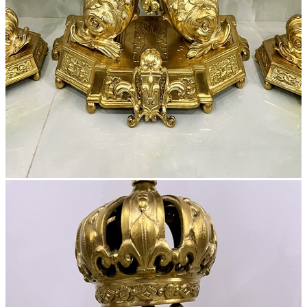
Khung Tranh
Phù Điêu
Tranh Gỗ
Tranh Sơn Dầu
Tranh Sứ
Tranh Đồng
Tượng
Tượng Gỗ
Tượng Gốm Sứ
Tượng Ngà
Tượng Đồng
Đồ Gia Dụng
Bàn Ghế
Dao Dĩa
Nội Thất
Tủ – Kệ
Điện Thoại
Đồ Gỗ
Bàn Ghế
Bình Phong
Khác
Phù Điêu