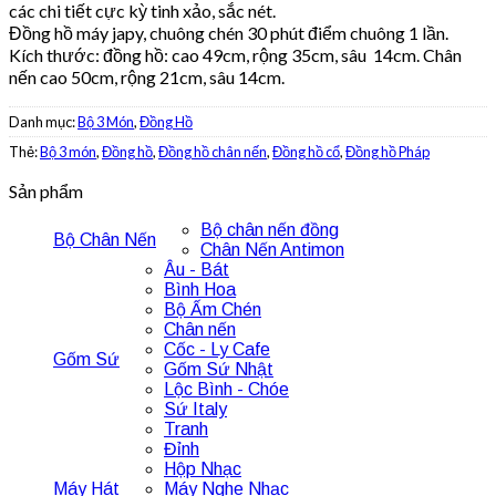
các chi tiết cực kỳ tinh xảo, sắc nét.
Đồng hồ máy japy, chuông chén 30 phút điểm chuông 1 lần.
Kích thước: đồng hồ: cao 49cm, rộng 35cm, sâu 14cm. Chân
nến cao 50cm, rộng 21cm, sâu 14cm.
Danh mục:
Bộ 3 Món
,
Đồng Hồ
Thẻ:
Bộ 3 món
,
Đồng hồ
,
Đồng hồ chân nến
,
Đồng hồ cổ
,
Đồng hồ Pháp
Sản phẩm
Bộ chân nến đồng
Bộ Chân Nến
Chân Nến Antimon
Âu - Bát
Bình Hoa
Bộ Ấm Chén
Chân nến
Cốc - Ly Cafe
Gốm Sứ
Gốm Sứ Nhật
Lộc Bình - Chóe
Sứ Italy
Tranh
Đỉnh
Hộp Nhạc
Máy Hát
Máy Nghe Nhạc