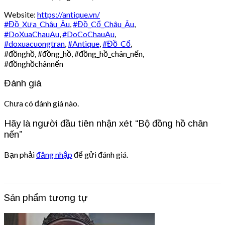
Website:
https://antique.vn/
#Đồ_Xưa_Châu_Âu
,
#Đồ_Cổ_Châu_Âu
,
#DoXuaChauAu
,
#DoCoChauAu
,
#doxuacuongtran
,
#Antique
,
#Đồ_Cổ
,
#đồnghồ, #đồng_hồ, #đồng_hồ_chân_nến,
#đồnghồchânnến
Đánh giá
Chưa có đánh giá nào.
Hãy là người đầu tiên nhận xét “Bộ đồng hồ chân
nến”
Bạn phải
đăng nhập
để gửi đánh giá.
Sản phẩm tương tự