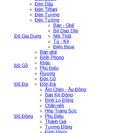
Đèn Dầu
Đèn Tiffani
Đèn Tượng
Đèn Tường
Bàn - Ghế
Bộ Dao Dĩa
Đồ Gia Dụng
Nội Thất
Tủ - Kệ
Điện thoại
Bàn ghế
Bình Phong
Khác
Đồ Gỗ
Phù Điêu
Rương
Đôn Gỗ
Đồ Đá
Đôn Đá
Ấm Chén - Âu Đồng
Bàn Kệ Đồng
Bình Lọ Đồng
Chân nến
Hộp Trang Sức
Đồ Đồng
Phù Điêu
Thánh Giá
Tượng Đồng
Đỉnh Đồng