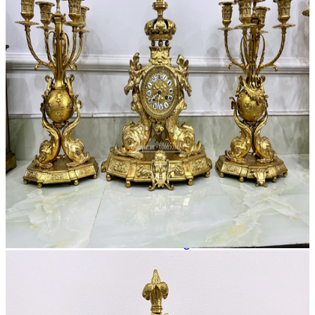
Âu – Bát
Bộ Ấm Chén
Bộ Ly Pha Lê
Lọ Hoa
Đèn Pha Lê
Đèn
Đèn Tiffani
Đèn 3 Dây
Đèn Bàn
Đèn Cây
Đèn Chùm
Đèn Dầu
Đèn Tường
Đèn Tượng
Chân Đèn
Lam Đèn Dầu
Đồ Đồng
Ấm Chén – Âu Đồng
Bàn Kệ Đồng
Bình Lọ Đồng
Chân Nến
Hộp Trang Sức
Phù Điêu