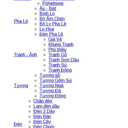
Polyphone
Âu - Bát
Bình Lọ
Bộ Ấm Chén
Pha Lê
Bộ Ly Pha Lê
Lọ Hoa
Đèn Pha Lê
Giá Vẽ
Khung Tranh
Phù Điêu
Tranh - Ảnh
Tranh Gỗ
Tranh Sơn Dầu
Tranh Sứ
Tranh Đồng
Tượng gỗ
Tượng Gốm Sứ
Tượng
Tượng Ngà
Tượng Đá
Tượng Đồng
Chân đèn
Lam đèn dầu
Đèn 3 Dây
Đèn Bàn
Đèn Cây
Đèn
Đèn Chùm