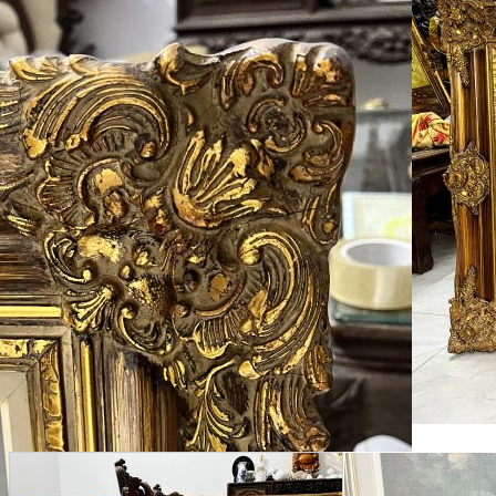
Tranh Sứ
Đỉnh
Pha Lê
Âu – Bát
Bộ Ấm Chén
Bộ Ly Pha Lê
Lọ Hoa
Đèn Pha Lê
Đèn
Đèn Tiffani
Đèn 3 Dây
Đèn Bàn
Đèn Cây
Đèn Chùm
Đèn Dầu
Đèn Tường
Đèn Tượng
Chân Đèn
Lam Đèn Dầu
Đồ Đồng
Ấm Chén – Âu Đồng
Bàn Kệ Đồng
Bình Lọ Đồng