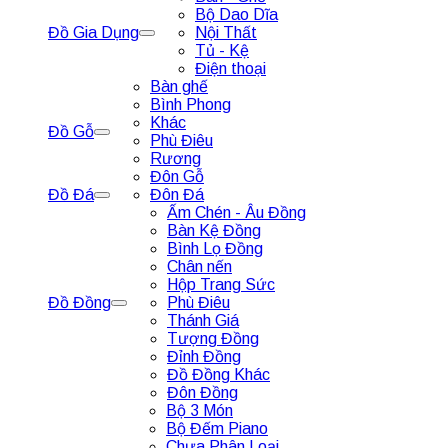
Bộ Dao Dĩa
Đồ Gia Dụng
Nội Thất
Tủ - Kệ
Điện thoại
Bàn ghế
Bình Phong
Khác
Đồ Gỗ
Phù Điêu
Rương
Đôn Gỗ
Đồ Đá
Đôn Đá
Ấm Chén - Âu Đồng
Bàn Kệ Đồng
Bình Lọ Đồng
Chân nến
Hộp Trang Sức
Đồ Đồng
Phù Điêu
Thánh Giá
Tượng Đồng
Đỉnh Đồng
Đồ Đồng Khác
Đôn Đồng
Bộ 3 Món
Bộ Đếm Piano
Chưa Phân Loại