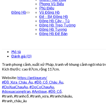
Phong Vũ Biểu
Phù Điêu
Đồng Hồ
Vỏ Đồng Hồ
Đế - Bệ Đồng Hồ
Đồng Hồ Cây - Tủ
Đồng Hồ Treo Tường
Đồng Hồ Tượng
Đồng Hồ Để Bàn
Mô tả
Đánh giá (0)
Tranh phong cảnh, xuất xứ Pháp, tranh vẽ khung cảnh ngôi nhà tr
Kích thước: cao 87cm, rộng 117cm.
Website:
https://antique.vn/
#Đồ_Xưa_Châu_Âu
,
#Đồ_Cổ_Châu_Âu
,
#DoXuaChauAu
,
#DoCoChauAu
,
#doxuacuongtran
,
#Antique
,
#Đồ_Cổ
,
#tranh, #tranhcổ, #tranh_xưa, #tranhchâuâu,
#tranh_châu_âu