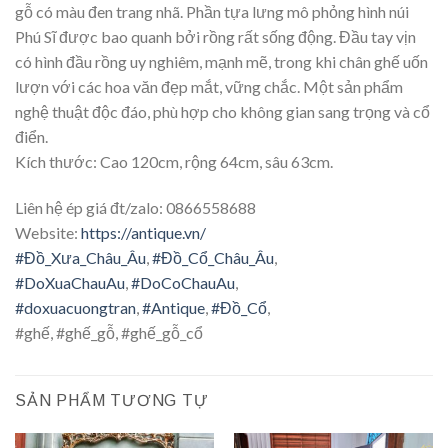
gỗ có màu đen trang nhã. Phần tựa lưng mô phỏng hình núi
Phú Sĩ được bao quanh bởi rồng rất sống động. Đầu tay vịn
có hình đầu rồng uy nghiêm, mạnh mẽ, trong khi chân ghế uốn
lượn với các hoa văn đẹp mắt, vững chắc. Một sản phẩm
nghệ thuật độc đáo, phù hợp cho không gian sang trọng và cổ
điển.
Kích thước: Cao 120cm, rộng 64cm, sâu 63cm.
Liên hệ ép giá đt/zalo: 0866558688
Website:
https://antique.vn/
#Đồ_Xưa_Châu_Âu
,
#Đồ_Cổ_Châu_Âu
,
#DoXuaChauAu
,
#DoCoChauAu
,
#doxuacuongtran
,
#Antique
,
#Đồ_Cổ
,
#ghế, #ghế_gỗ, #ghế_gỗ_cổ
SẢN PHẨM TƯƠNG TỰ