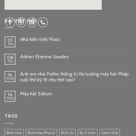
google embed code
BÀI VIẾT MỚI
Nhà hiền triết Plato
01
Th1
Adrien Étienne Gaudez
08
Th1
Anh em nhà Pathe thống trị thị trường máy hát Pháp
16
Th10
cuối thế kỷ 19 như thế nào?
Máy hát Edison
16
Th10
TAGS
Bình Hoa
Bình Hoa Pha Lê
Bình Sứ
Bộ 3 món
Gốm nhật