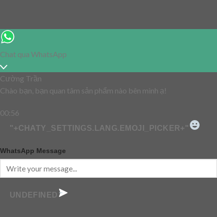
Chat qua WhatsApp
Cường Trần
Chào bạn, bạn quan tâm sản phẩm nào bên mình ạ!
00:56
"+CHATY_SETTINGS.LANG.EMOJI_PICKER+"
WhatsApp Message
UNDEFINED