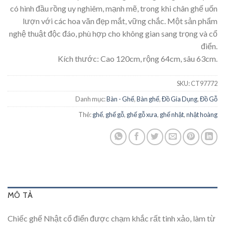
có hình đầu rồng uy nghiêm, mạnh mẽ, trong khi chân ghế uốn
lượn với các hoa văn đẹp mắt, vững chắc. Một sản phẩm
nghệ thuật độc đáo, phù hợp cho không gian sang trọng và cổ
điển.
Kích thước: Cao 120cm, rộng 64cm, sâu 63cm.
SKU:
CT97772
Danh mục:
Bàn - Ghế
,
Bàn ghế
,
Đồ Gia Dụng
,
Đồ Gỗ
Thẻ:
ghế
,
ghế gỗ
,
ghế gỗ xưa
,
ghế nhật
,
nhật hoàng
MÔ TẢ
Chiếc ghế Nhật cổ điển được chạm khắc rất tinh xảo, làm từ