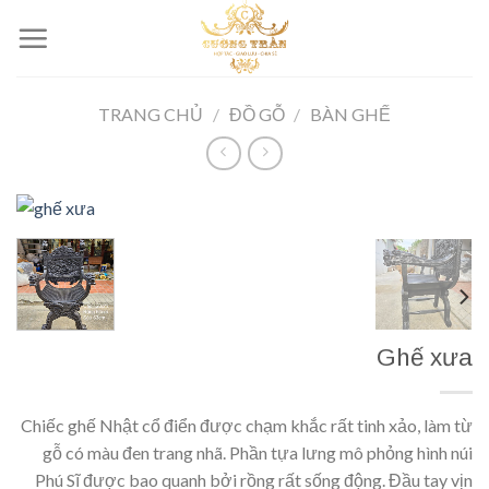
Skip
to
content
TRANG CHỦ
/
ĐỒ GỖ
/
BÀN GHẾ
Ghế xưa
Chiếc ghế Nhật cổ điển được chạm khắc rất tinh xảo, làm từ
gỗ có màu đen trang nhã. Phần tựa lưng mô phỏng hình núi
Phú Sĩ được bao quanh bởi rồng rất sống động. Đầu tay vịn