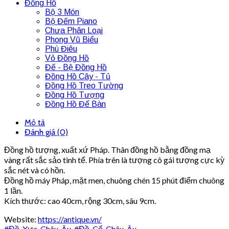
Đồng Hồ
Bộ 3 Món
Bộ Đếm Piano
Chưa Phân Loại
Phong Vũ Biểu
Phù Điêu
Vỏ Đồng Hồ
Đế - Bệ Đồng Hồ
Đồng Hồ Cây - Tủ
Đồng Hồ Treo Tường
Đồng Hồ Tượng
Đồng Hồ Để Bàn
Mô tả
Đánh giá (0)
Đồng hồ tượng, xuất xứ Pháp. Thân đồng hồ bằng đồng mạ
vàng rất sắc sảo tinh tế. Phía trên là tượng cô gái tượng cực kỳ
sắc nét và có hồn.
Đồng hồ máy Pháp, mặt men, chuông chén 15 phút điểm chuông
1 lần.
Kích thước: cao 40cm, rộng 30cm, sâu 9cm.
Website:
https://antique.vn/
#Đồ_Xưa_Châu_Âu
,
#Đồ_Cổ_Châu_Âu
,