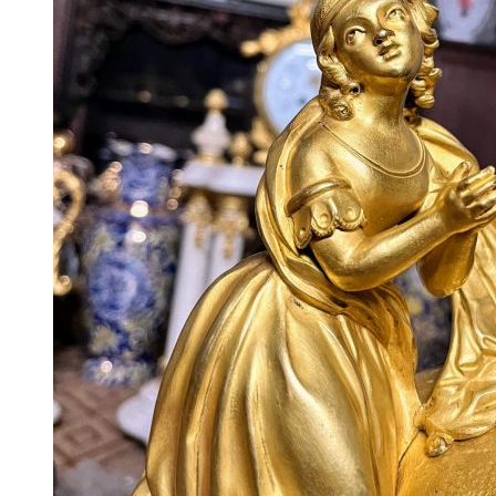
Khung Tranh
Phù Điêu
Tranh Gỗ
Tranh Sơn Dầu
Tranh Sứ
Tranh Đồng
Tượng
Tượng Gỗ
Tượng Gốm Sứ
Tượng Ngà
Tượng Đồng
Đồ Gia Dụng
Bàn Ghế
Dao Dĩa
Nội Thất
Tủ – Kệ
Điện Thoại
Đồ Gỗ
Bàn Ghế
Bình Phong
Khác
Phù Điêu