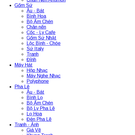
Gốm Sứ
Âu - Bát
Bình Hoa
Bộ Ấm Chén
Chân nến
Cốc - Ly Cafe
Gốm Sứ Nhật
Lộc Bình - Chóe
Sứ Italy
Tranh
Đỉnh
Máy Hát
Hộp Nhạc
Máy Nghe Nhạc
Polyphone
Pha Lê
Âu - Bát
Bình Lọ
Bộ Ấm Chén
Bộ Ly Pha Lê
Lọ Hoa
Đèn Pha Lê
Tranh - Ảnh
Giá Vẽ