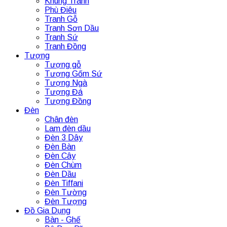
Khung Tranh
Phù Điêu
Tranh Gỗ
Tranh Sơn Dầu
Tranh Sứ
Tranh Đồng
Tượng
Tượng gỗ
Tượng Gốm Sứ
Tượng Ngà
Tượng Đá
Tượng Đồng
Đèn
Chân đèn
Lam đèn dầu
Đèn 3 Dây
Đèn Bàn
Đèn Cây
Đèn Chùm
Đèn Dầu
Đèn Tiffani
Đèn Tường
Đèn Tượng
Đồ Gia Dụng
Bàn - Ghế