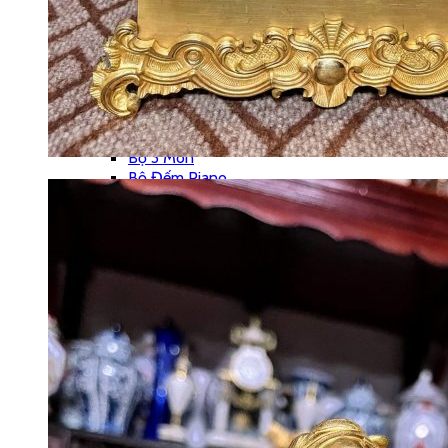
Thánh Giá
Tượng Đồng
Đồ Đồng Khác
Đôn Đồng
Bộ Chân Nến
Chân Nến Đồng
Đồng Hồ
Bộ 3 Món
Bộ Đếm Piano
Chưa Phân Loại
Phong Vũ Biểu
Phù Điêu
Vỏ Đồng Hồ
Đế – Bệ Đồng Hồ
Đồng Hồ Cây – Tủ
Đồng Hồ Treo Tường
Đồng Hồ Tượng
Đồng Hồ Để Bàn
Máy Hát
Hộp Nhạc
Polyphone
Tranh – Ảnh