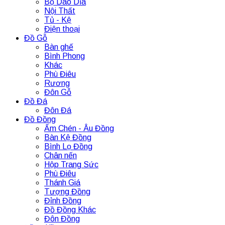
Bộ Dao Dĩa
Nội Thất
Tủ - Kệ
Điện thoại
Đồ Gỗ
Bàn ghế
Bình Phong
Khác
Phù Điêu
Rương
Đôn Gỗ
Đồ Đá
Đôn Đá
Đồ Đồng
Ấm Chén - Âu Đồng
Bàn Kệ Đồng
Bình Lọ Đồng
Chân nến
Hộp Trang Sức
Phù Điêu
Thánh Giá
Tượng Đồng
Đỉnh Đồng
Đồ Đồng Khác
Đôn Đồng