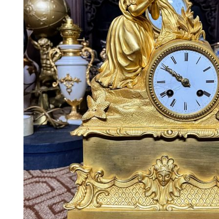
Âu – Bát
Bộ Ấm Chén
Bộ Ly Pha Lê
Lọ Hoa
Đèn Pha Lê
Đèn
Đèn Tiffani
Đèn 3 Dây
Đèn Bàn
Đèn Cây
Đèn Chùm
Đèn Dầu
Đèn Tường
Đèn Tượng
Chân Đèn
Lam Đèn Dầu
Đồ Đồng
Ấm Chén – Âu Đồng
Bàn Kệ Đồng
Bình Lọ Đồng
Chân Nến
Hộp Trang Sức
Phù Điêu