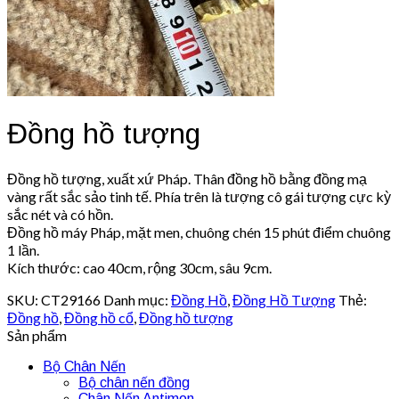
Đồng hồ tượng
Đồng hồ tượng, xuất xứ Pháp. Thân đồng hồ bằng đồng mạ
vàng rất sắc sảo tinh tế. Phía trên là tượng cô gái tượng cực kỳ
sắc nét và có hồn.
Đồng hồ máy Pháp, mặt men, chuông chén 15 phút điểm chuông
1 lần.
Kích thước: cao 40cm, rộng 30cm, sâu 9cm.
SKU:
CT29166
Danh mục:
Đồng Hồ
,
Đồng Hồ Tượng
Thẻ:
Đồng hồ
,
Đồng hồ cổ
,
Đồng hồ tượng
Sản phẩm
Bộ Chân Nến
Bộ chân nến đồng
Chân Nến Antimon