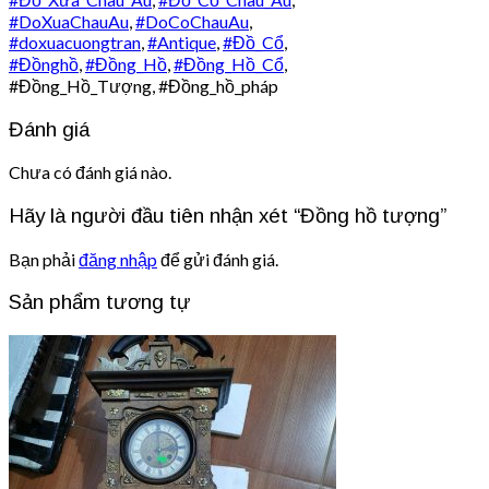
#DoXuaChauAu
,
#DoCoChauAu
,
#doxuacuongtran
,
#Antique
,
#Đồ_Cổ
,
#Đồnghồ
,
#Đồng_Hồ
,
#Đồng_Hồ_Cổ
,
#Đồng_Hồ_Tượng, #Đồng_hồ_pháp
Đánh giá
Chưa có đánh giá nào.
Hãy là người đầu tiên nhận xét “Đồng hồ tượng”
Bạn phải
đăng nhập
để gửi đánh giá.
Sản phẩm tương tự