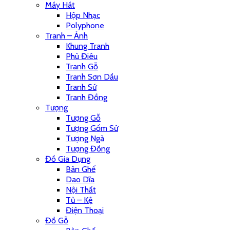
Máy Hát
Hộp Nhạc
Polyphone
Tranh – Ảnh
Khung Tranh
Phù Điêu
Tranh Gỗ
Tranh Sơn Dầu
Tranh Sứ
Tranh Đồng
Tượng
Tượng Gỗ
Tượng Gốm Sứ
Tượng Ngà
Tượng Đồng
Đồ Gia Dụng
Bàn Ghế
Dao Dĩa
Nội Thất
Tủ – Kệ
Điện Thoại
Đồ Gỗ