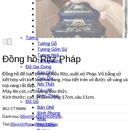
Khung Tranh
Phù Điêu
Tranh Gỗ
Tranh Sơn Dầu
Tranh Sứ
Tranh Đồng
Tượng
Tượng Gỗ
Tượng Gốm Sứ
Tượng Ngà
Đồng hồ Ritz Pháp
Tượng Đồng
Đồ Gia Dụng
Bàn Ghế
Đồng hồ để bàn thương hiệu Ritz, xuất xứ Pháp. Vỏ bằng sứ
Dao Dĩa
kết hợp với kim loại mạ vàng. Họa tiết trên vỏ được vẽ vàng và
Nội Thất
mạ vàng rất đẹp.
Tủ – Kệ
Máy lên cót, có chuông báo thức.
Điện Thoại
Kích thước: cao 34.5cm, rộng 17cm, sâu 11cm.
Đồ Gỗ
Bàn Ghế
SKU:
CT96846
Bình Phong
Danh mục:
Đồng Hồ
,
Đồng Hồ Để Bàn
Khác
Thẻ:
Đồng hồ Pháp
,
đồng hồ để bàn
Phù Điêu