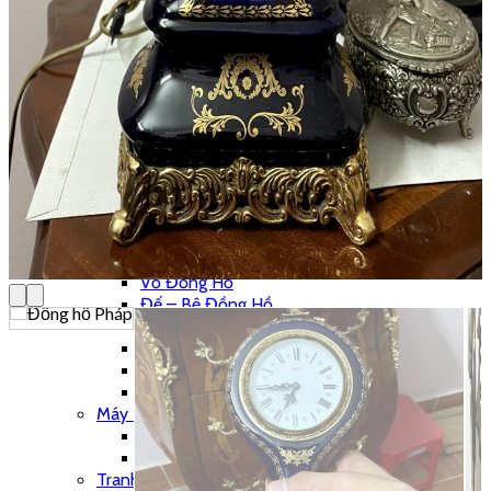
Thánh Giá
Tượng Đồng
Đồ Đồng Khác
Đôn Đồng
Bộ Chân Nến
Chân Nến Đồng
Đồng Hồ
Bộ 3 Món
Bộ Đếm Piano
Chưa Phân Loại
Phong Vũ Biểu
Phù Điêu
Vỏ Đồng Hồ
Đế – Bệ Đồng Hồ
Đồng Hồ Cây – Tủ
Đồng Hồ Treo Tường
Đồng Hồ Tượng
Đồng Hồ Để Bàn
Máy Hát
Hộp Nhạc
Polyphone
Tranh – Ảnh