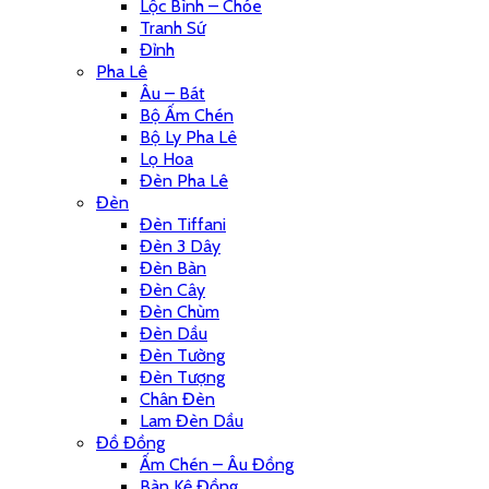
Lộc Bình – Chóe
Tranh Sứ
Đỉnh
Pha Lê
Âu – Bát
Bộ Ấm Chén
Bộ Ly Pha Lê
Lọ Hoa
Đèn Pha Lê
Đèn
Đèn Tiffani
Đèn 3 Dây
Đèn Bàn
Đèn Cây
Đèn Chùm
Đèn Dầu
Đèn Tường
Đèn Tượng
Chân Đèn
Lam Đèn Dầu
Đồ Đồng
Ấm Chén – Âu Đồng
Bàn Kệ Đồng