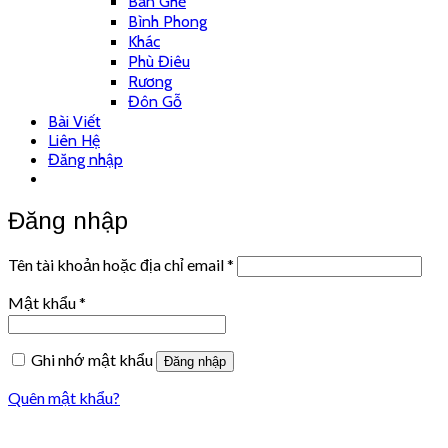
Bàn Ghế
Bình Phong
Khác
Phù Điêu
Rương
Đôn Gỗ
Bài Viết
Liên Hệ
Đăng nhập
Đăng nhập
Tên tài khoản hoặc địa chỉ email
*
Mật khẩu
*
Ghi nhớ mật khẩu
Đăng nhập
Quên mật khẩu?