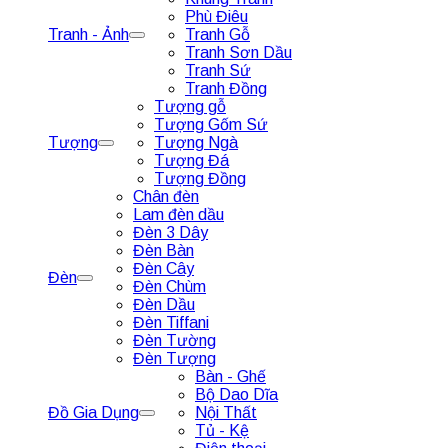
Phù Điêu
Tranh - Ảnh
Tranh Gỗ
Tranh Sơn Dầu
Tranh Sứ
Tranh Đồng
Tượng gỗ
Tượng Gốm Sứ
Tượng
Tượng Ngà
Tượng Đá
Tượng Đồng
Chân đèn
Lam đèn dầu
Đèn 3 Dây
Đèn Bàn
Đèn Cây
Đèn
Đèn Chùm
Đèn Dầu
Đèn Tiffani
Đèn Tường
Đèn Tượng
Bàn - Ghế
Bộ Dao Dĩa
Đồ Gia Dụng
Nội Thất
Tủ - Kệ