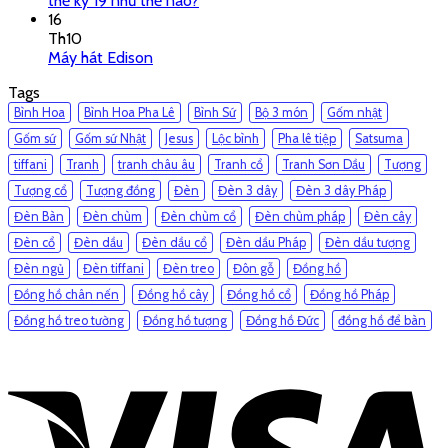
thế kỷ 19 như thế nào?
16
Th10
Máy hát Edison
Tags
Bình Hoa
Bình Hoa Pha Lê
Bình Sứ
Bộ 3 món
Gốm nhật
Gốm sứ
Gốm sứ Nhật
Jesus
Lộc bình
Pha lê tiệp
Satsuma
tiffani
Tranh
tranh châu âu
Tranh cổ
Tranh Sơn Dầu
Tượng
Tượng cổ
Tượng đồng
Đèn
Đèn 3 dây
Đèn 3 dây Pháp
Đèn Bàn
Đèn chùm
Đèn chùm cổ
Đèn chùm pháp
Đèn cây
Đèn cổ
Đèn dầu
Đèn dầu cổ
Đèn dầu Pháp
Đèn dầu tượng
Đèn ngủ
Đèn tiffani
Đèn treo
Đôn gỗ
Đồng hồ
Đồng hồ chân nến
Đồng hồ cây
Đồng hồ cổ
Đồng hồ Pháp
Đồng hồ treo tường
Đồng hồ tượng
Đồng hồ Đức
đồng hồ để bàn