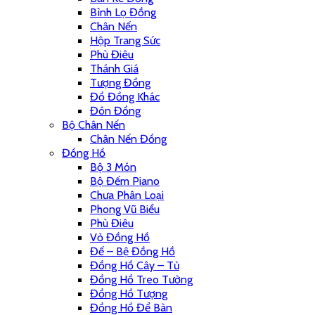
Bình Lọ Đồng
Chân Nến
Hộp Trang Sức
Phù Điêu
Thánh Giá
Tượng Đồng
Đồ Đồng Khác
Đôn Đồng
Bộ Chân Nến
Chân Nến Đồng
Đồng Hồ
Bộ 3 Món
Bộ Đếm Piano
Chưa Phân Loại
Phong Vũ Biểu
Phù Điêu
Vỏ Đồng Hồ
Đế – Bệ Đồng Hồ
Đồng Hồ Cây – Tủ
Đồng Hồ Treo Tường
Đồng Hồ Tượng
Đồng Hồ Để Bàn