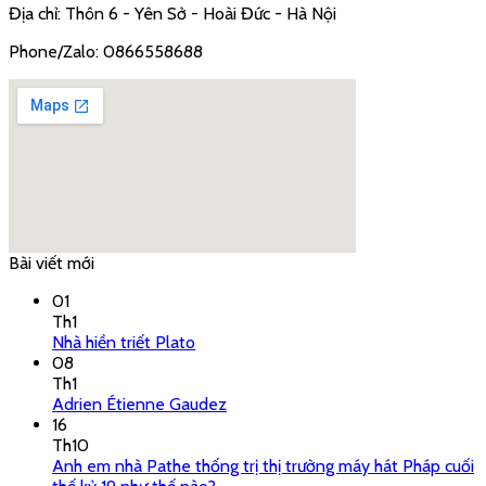
Địa chỉ: Thôn 6 - Yên Sở - Hoài Đức - Hà Nội
Phone/Zalo: 0866558688
Bài viết mới
google embed code
01
Th1
Nhà hiền triết Plato
08
Th1
Adrien Étienne Gaudez
16
Th10
Anh em nhà Pathe thống trị thị trường máy hát Pháp cuối