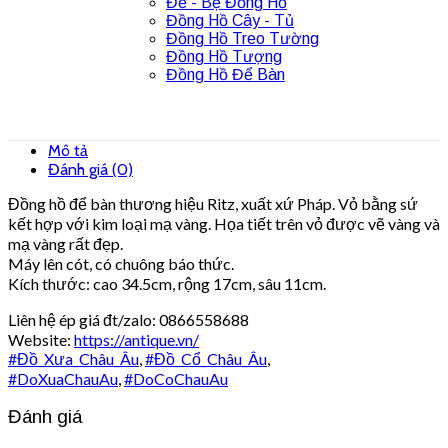
Đế - Bệ Đồng Hồ
Đồng Hồ Cây - Tủ
Đồng Hồ Treo Tường
Đồng Hồ Tượng
Đồng Hồ Để Bàn
Mô tả
Đánh giá (0)
Đồng hồ để bàn thương hiệu Ritz, xuất xứ Pháp. Vỏ bằng sứ
kết hợp với kim loại mạ vàng. Họa tiết trên vỏ được vẽ vàng và
mạ vàng rất đẹp.
Máy lên cót, có chuông báo thức.
Kích thước: cao 34.5cm, rộng 17cm, sâu 11cm.
Liên hệ ép giá đt/zalo: 0866558688
Website:
https://antique.vn/
#
Đồ_Xưa_Châu_Âu
,
#
Đồ_Cổ_Châu_Âu
,
#
DoXuaChauAu
,
#
DoCoChauAu
Đánh giá