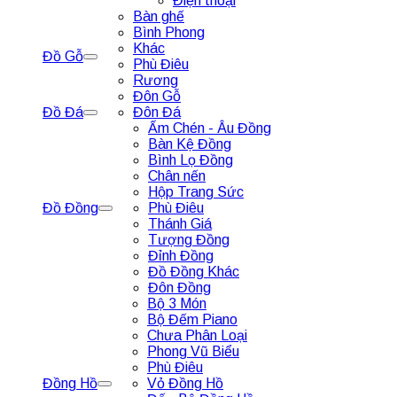
Điện thoại
Bàn ghế
Bình Phong
Khác
Đồ Gỗ
Phù Điêu
Rương
Đôn Gỗ
Đồ Đá
Đôn Đá
Ấm Chén - Âu Đồng
Bàn Kệ Đồng
Bình Lọ Đồng
Chân nến
Hộp Trang Sức
Đồ Đồng
Phù Điêu
Thánh Giá
Tượng Đồng
Đỉnh Đồng
Đồ Đồng Khác
Đôn Đồng
Bộ 3 Món
Bộ Đếm Piano
Chưa Phân Loại
Phong Vũ Biểu
Phù Điêu
Đồng Hồ
Vỏ Đồng Hồ