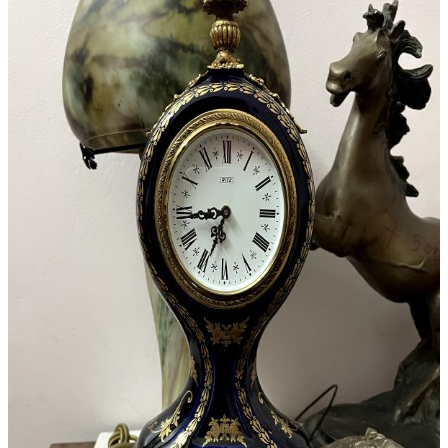
Âu – Bát
Bộ Ấm Chén
Bộ Ly Pha Lê
Lọ Hoa
Đèn Pha Lê
Đèn
Đèn Tiffani
Đèn 3 Dây
Đèn Bàn
Đèn Cây
Đèn Chùm
Đèn Dầu
Đèn Tường
Đèn Tượng
Chân Đèn
Lam Đèn Dầu
Đồ Đồng
Ấm Chén – Âu Đồng
Bàn Kệ Đồng
Bình Lọ Đồng
Chân Nến
Hộp Trang Sức
Phù Điêu