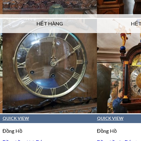
HẾT HÀNG
HẾT
QUICK VIEW
QUICK VIEW
Đồng Hồ
Đồng Hồ