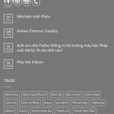
BÀI VIẾT MỚI
Nhà hiền triết Plato
01
Th1
Adrien Étienne Gaudez
08
Th1
Anh em nhà Pathe thống trị thị trường máy hát Pháp
16
Th10
cuối thế kỷ 19 như thế nào?
Máy hát Edison
16
Th10
TAGS
Bình Hoa
Bình Hoa Pha Lê
Bình Sứ
Bộ 3 món
Gốm nhật
Gốm sứ
Gốm sứ Nhật
Jesus
Lộc bình
Pha lê tiệp
Satsuma
tiffani
Tranh
tranh châu âu
Tranh cổ
Tranh Sơn Dầu