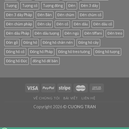
Tượng
Tượng cổ
Tượng đồng
Đèn
Đèn 3 dây
Đèn 3 dây Pháp
Đèn Bàn
Đèn chùm
Đèn chùm cổ
Đèn chùm pháp
Đèn cây
Đèn cổ
Đèn dầu
Đèn dầu cổ
Đèn dầu Pháp
Đèn dầu tượng
Đèn ngủ
Đèn tiffani
Đèn treo
Đôn gỗ
Đồng hồ
Đồng hồ chân nến
Đồng hồ cây
Đồng hồ cổ
Đồng hồ Pháp
Đồng hồ treo tường
Đồng hồ tượng
Đồng hồ Đức
đồng hồ để bàn
VỀ CHÚNG TÔI
BÀI VIẾT
LIÊN HỆ
Copyright 2026 ©
CUONG TRAN