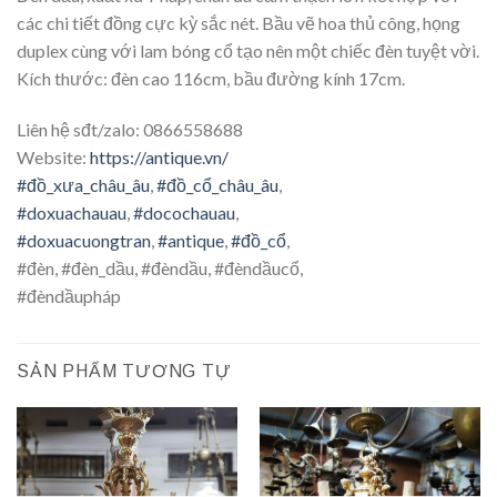
các chi tiết đồng cực kỳ sắc nét. Bầu vẽ hoa thủ công, họng
duplex cùng với lam bóng cổ tạo nên một chiếc đèn tuyệt vời.
Kích thước: đèn cao 116cm, bầu đường kính 17cm.
Liên hệ sđt/zalo: 0866558688
Website:
https://antique.vn/
#đồ_xưa_châu_âu
,
#đồ_cổ_châu_âu
,
#doxuachauau
,
#docochauau
,
#doxuacuongtran
,
#antique
,
#đồ_cổ
,
#đèn, #đèn_dầu, #đèndầu, #đèndầucổ,
#đèndầupháp
SẢN PHẨM TƯƠNG TỰ