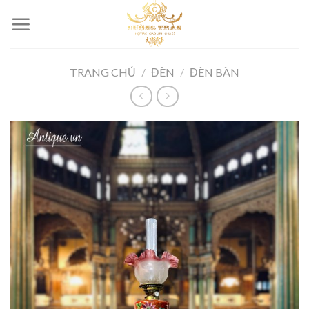
Skip
to
content
TRANG CHỦ
/
ĐÈN
/
ĐÈN BÀN