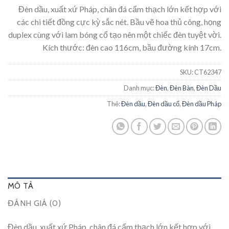
Đèn dầu, xuất xứ Pháp, chân đá cẩm thạch lớn kết hợp với
các chi tiết đồng cực kỳ sắc nét. Bầu vẽ hoa thủ công, họng
duplex cùng với lam bóng cổ tạo nên một chiếc đèn tuyệt vời.
Kích thước: đèn cao 116cm, bầu đường kính 17cm.
SKU:
CT62347
Danh mục:
Đèn
,
Đèn Bàn
,
Đèn Dầu
Thẻ:
Đèn dầu
,
Đèn dầu cổ
,
Đèn dầu Pháp
MÔ TẢ
ĐÁNH GIÁ (0)
Đèn dầu, xuất xứ Pháp, chân đá cẩm thạch lớn kết hợp với