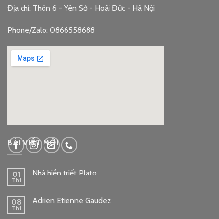
Địa chỉ: Thôn 6 - Yên Sở - Hoài Đức - Hà Nội
Phone/Zalo: 0866558688
google embed code
BÀI VIẾT MỚI
Nhà hiền triết Plato
01
Th1
Adrien Étienne Gaudez
08
Th1