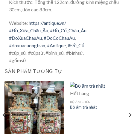
Kích thước: Tổng thể 122cm, đường kính miệng chậu
30cm, đôn cao 83cm.
Website:
https://antique.vn/
#Đồ_Xưa_Châu_Âu
,
#Đồ_Cổ_Châu_Âu
,
#DoXuaChauAu
,
#DoCoChauAu
,
#doxuacuongtran
,
#Antique
,
#Đồ_Cổ
,
#cúp_sứ, #cúpsứ, #bình_sứ, #bìnhsứ,
#gốmsứ
SẢN PHẨM TƯƠNG TỰ
Hết hàng
BỘ ẤM CHÉN
Bộ ấm trà nhật