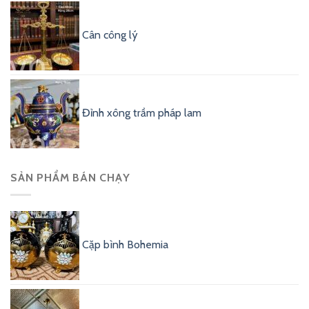
Cân công lý
Đỉnh xông trầm pháp lam
SẢN PHẨM BÁN CHẠY
Cặp bình Bohemia