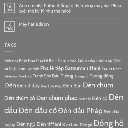
Anh em nhà Pathe thống trị thị trường máy hát Pháp
16
Th10
cuối thế kỷ 19 như thế nào?
Máy hát Edison
16
Th10
TAGS
Gốm nhật
Gốm sứ
Bình Hoa Pha Lê
Bình Sứ
Gốm
Bình Hoa
Bộ 3 món
Pha lê tiệp
Satsuma
tiffani
Tranh
sứ Nhật
Jesus
tranh
Lộc bình
Tượng đồng
Tượng
Tranh Sơn Dầu
châu âu
Tranh cổ
Tượng cổ
Đèn chùm
Đèn
Đèn 3 dây
Đèn Bàn
Đèn 3 dây Pháp
Đèn
Đèn chùm pháp
Đèn chùm cổ
Đèn cổ
Đèn cây
dầu
Đèn dầu cổ
Đèn dầu Pháp
Đèn dầu
Đồng hồ
Đèn ngủ
Đèn tiffani
tượng
Đèn treo
Đôn gỗ