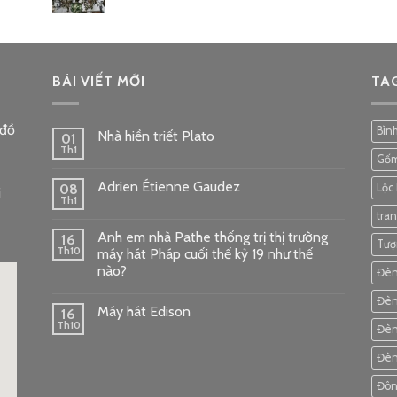
BÀI VIẾT MỚI
TA
 đồ
Bìn
Nhà hiền triết Plato
01
Th1
Gốm
Adrien Étienne Gaudez
08
Lộc
i
Th1
tra
Anh em nhà Pathe thống trị thị trường
16
Tượ
Th10
máy hát Pháp cuối thế kỷ 19 như thế
nào?
Đèn
Đèn
Máy hát Edison
16
Th10
Đèn
Đèn
Đôn