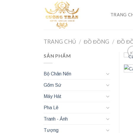
Skip
to
TRANG C
content
TRANG CHỦ
/
ĐỒ ĐỒNG
/
ĐỒ Đ
SẢN PHẨM
Bộ Chân Nến
Gốm Sứ
Máy Hát
Pha Lê
Tranh - Ảnh
Tượng