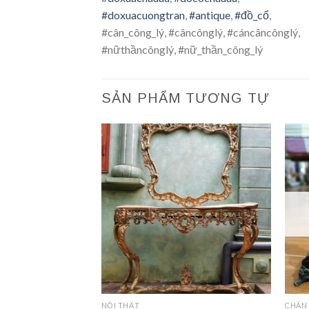
#doxuacuongtran
,
#antique
,
#đồ_cổ
,
#cân_công_lý, #câncônglý, #cáncâncônglý,
#nữthầncônglý, #nữ_thần_công_lý
SẢN PHẨM TƯƠNG TỰ
NỘI THẤT
CHÂN