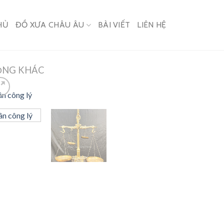
HỦ
ĐỒ XƯA CHÂU ÂU
BÀI VIẾT
LIÊN HỆ
ỒNG KHÁC