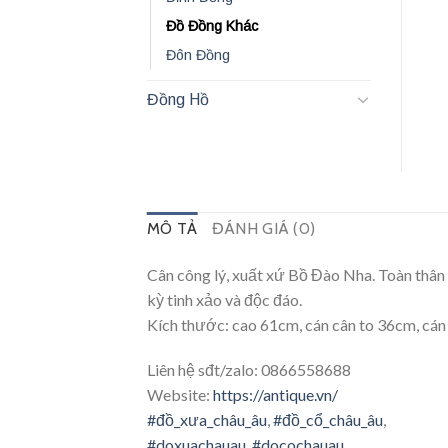
Đồ Đồng Khác
Đôn Đồng
Đồng Hồ
MÔ TẢ
ĐÁNH GIÁ (0)
Cân công lý, xuất xứ Bồ Đào Nha. Toàn thân b
kỳ tinh xảo và độc đáo.
Kích thước: cao 61cm, cán cân to 36cm, cá
Liên hệ sđt/zalo: 0866558688
Website:
https://antique.vn/
#đồ_xưa_châu_âu
,
#đồ_cổ_châu_âu
,
#doxuachauau
,
#docochauau
,