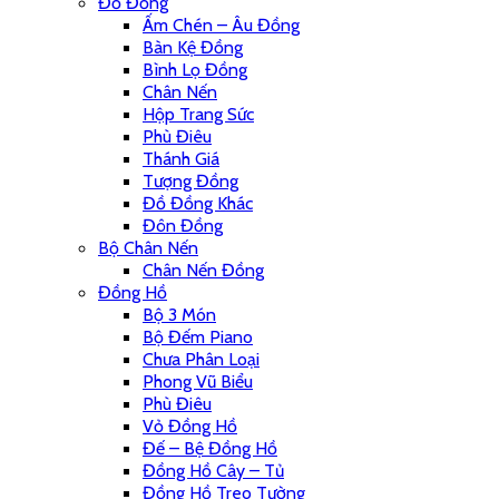
Đồ Đồng
Ấm Chén – Âu Đồng
Bàn Kệ Đồng
Bình Lọ Đồng
Chân Nến
Hộp Trang Sức
Phù Điêu
Thánh Giá
Tượng Đồng
Đồ Đồng Khác
Đôn Đồng
Bộ Chân Nến
Chân Nến Đồng
Đồng Hồ
Bộ 3 Món
Bộ Đếm Piano
Chưa Phân Loại
Phong Vũ Biểu
Phù Điêu
Vỏ Đồng Hồ
Đế – Bệ Đồng Hồ
Đồng Hồ Cây – Tủ
Đồng Hồ Treo Tường