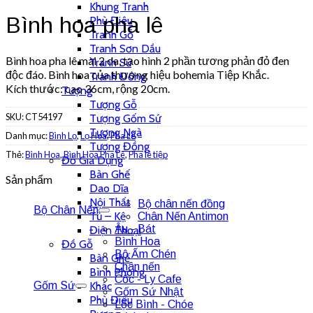
Khung Tranh
Bình hoa pha lê
Phù Điêu
Tranh Gỗ
Tranh Sơn Dầu
Bình hoa pha lê mài 2 da, tạo hình 2 phần tương phản đỏ đen
Tranh Sứ
độc đáo. Bình hoa của thương hiệu bohemia Tiệp Khắc.
Tranh Đồng
Kích thước: cao 36cm, rộng 20cm.
Tượng
Tượng Gỗ
SKU:
CT54197
Tượng Gốm Sứ
Tượng Ngà
Danh mục:
Bình Lọ
,
Lọ Hoa
,
Pha Lê
Tượng Đồng
Thẻ:
Bình Hoa
,
Bình Hoa Pha Lê
,
Pha lê tiệp
Đồ Gia Dụng
Bàn Ghế
Sản phẩm
Dao Dĩa
Nội Thất
Bộ chân nến đồng
Bộ Chân Nến
Tủ – Kệ
Chân Nến Antimon
Âu - Bát
Điện Thoại
Bình Hoa
Đồ Gỗ
Bộ Ấm Chén
Bàn Ghế
Chân nến
Bình Phong
Cốc - Ly Cafe
Gốm Sứ
Khác
Gốm Sứ Nhật
Phù Điêu
Lộc Bình - Chóe