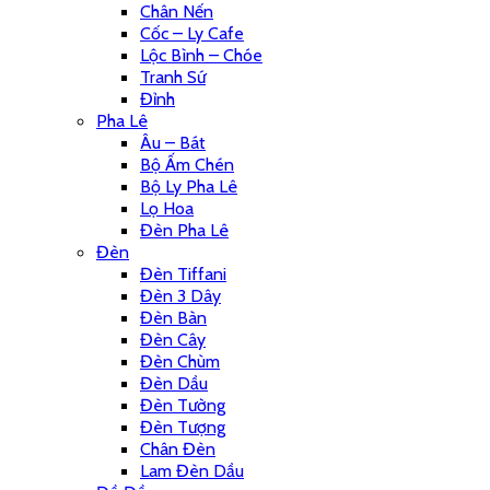
Chân Nến
Cốc – Ly Cafe
Lộc Bình – Chóe
Tranh Sứ
Đỉnh
Pha Lê
Âu – Bát
Bộ Ấm Chén
Bộ Ly Pha Lê
Lọ Hoa
Đèn Pha Lê
Đèn
Đèn Tiffani
Đèn 3 Dây
Đèn Bàn
Đèn Cây
Đèn Chùm
Đèn Dầu
Đèn Tường
Đèn Tượng
Chân Đèn
Lam Đèn Dầu