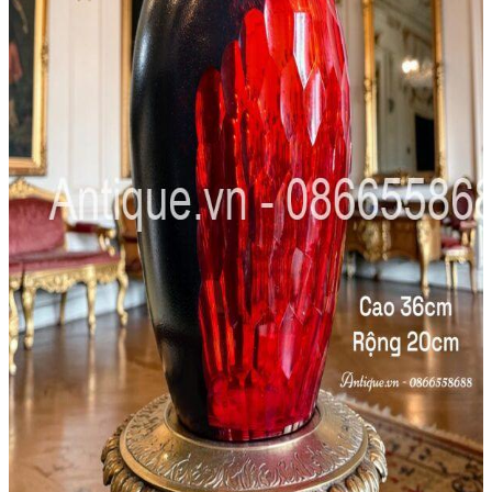
Âu – Bát
Bộ Ấm Chén
Bộ Ly Pha Lê
Lọ Hoa
Đèn Pha Lê
Đèn
Đèn Tiffani
Đèn 3 Dây
Đèn Bàn
Đèn Cây
Đèn Chùm
Đèn Dầu
Đèn Tường
Đèn Tượng
Chân Đèn
Lam Đèn Dầu
Đồ Đồng
Ấm Chén – Âu Đồng
Bàn Kệ Đồng
Bình Lọ Đồng
Chân Nến
Hộp Trang Sức
Phù Điêu