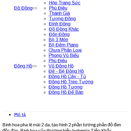
Hộp Trang Sức
Đồ Đồng
Phù Điêu
Thánh Giá
Tượng Đồng
Đỉnh Đồng
Đồ Đồng Khác
Đôn Đồng
Bộ 3 Món
Bộ Đếm Piano
Chưa Phân Loại
Phong Vũ Biểu
Phù Điêu
Đồng Hồ
Vỏ Đồng Hồ
Đế - Bệ Đồng Hồ
Đồng Hồ Cây - Tủ
Đồng Hồ Treo Tường
Đồng Hồ Tượng
Đồng Hồ Để Bàn
Mô tả
Bình hoa pha lê mài 2 da, tạo hình 2 phần tương phản đỏ đen
độc đáo. Bình hoa của thương hiệu bohemia Tiệp Khắc.