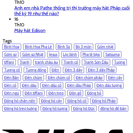
Th10
Anh em nhà Pathe thống trị thị trường máy hát Pháp cuối
thế kỷ 19 như thế nào?
16
Th10
Máy hát Edison
Tags
Bình Hoa
Bình Hoa Pha Lê
Bình Sứ
Bộ 3 món
Gốm nhật
Gốm sứ
Gốm sứ Nhật
Jesus
Lộc bình
Pha lê tiệp
Satsuma
tiffani
Tranh
tranh châu âu
Tranh cổ
Tranh Sơn Dầu
Tượng
Tượng cổ
Tượng đồng
Đèn
Đèn 3 dây
Đèn 3 dây Pháp
Đèn Bàn
Đèn chùm
Đèn chùm cổ
Đèn chùm pháp
Đèn cây
Đèn cổ
Đèn dầu
Đèn dầu cổ
Đèn dầu Pháp
Đèn dầu tượng
Đèn ngủ
Đèn tiffani
Đèn treo
Đôn gỗ
Đồng hồ
Đồng hồ chân nến
Đồng hồ cây
Đồng hồ cổ
Đồng hồ Pháp
Đồng hồ treo tường
Đồng hồ tượng
Đồng hồ Đức
đồng hồ để bàn