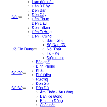
Lam đèn dầu
Đèn 3 Dây
Đèn Bàn
Đèn Cây
Đèn
Đèn Chùm
Đèn Dầu
Đèn Tiffani
Đèn Tường
Đèn Tượng
Bàn - Ghế
Bộ Dao Dĩa
Đồ Gia Dụng
Nội Thất
Tủ - Kệ
Điện thoại
Bàn ghế
Bình Phong
Khác
Đồ Gỗ
Phù Điêu
Rương
Đôn Gỗ
Đồ Đá
Đôn Đá
Ấm Chén - Âu Đồng
Bàn Kệ Đồng
Bình Lọ Đồng
Chân nến