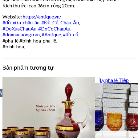
Kích thước: cao 36cm, rộng 20cm.
Website:
https://antique.vn/
#đồ_xưa_châu_âu
,
#Đồ_Cổ_Châu_Âu
,
#DoXuaChauAu
,
#DoCoChauAu
,
#doxuacuongtran
,
#Antique
,
#đồ_cổ
,
#pha_lê,#bình_hoa_pha_lê,
#bình_hoa,
Sản phẩm tương tự
W