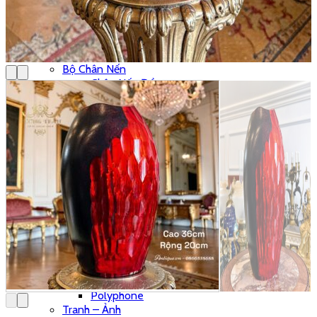
Thánh Giá
Tượng Đồng
Đồ Đồng Khác
Đôn Đồng
Bộ Chân Nến
Chân Nến Đồng
Đồng Hồ
Bộ 3 Món
Bộ Đếm Piano
Chưa Phân Loại
Phong Vũ Biểu
Phù Điêu
Vỏ Đồng Hồ
Đế – Bệ Đồng Hồ
Đồng Hồ Cây – Tủ
Đồng Hồ Treo Tường
Đồng Hồ Tượng
Đồng Hồ Để Bàn
Máy Hát
Hộp Nhạc
Polyphone
Tranh – Ảnh