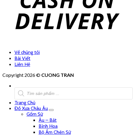
Về chúng tôi
Bài Viết
Liên Hệ
Copyright 2026 ©
CUONG TRAN
Tìm
kiếm
sản
Trang Chủ
phẩm
Đồ Xưa Châu Âu
Gốm Sứ
Âu – Bát
Bình Hoa
Bộ Ấm Chén Sứ