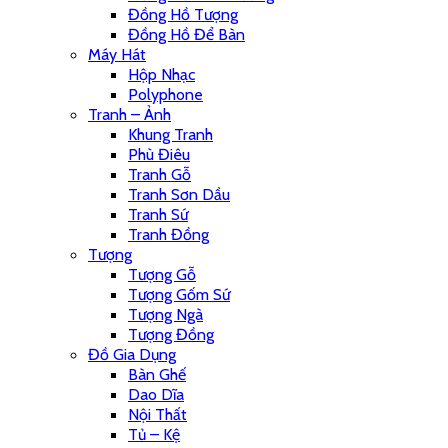
Đồng Hồ Tượng
Đồng Hồ Để Bàn
Máy Hát
Hộp Nhạc
Polyphone
Tranh – Ảnh
Khung Tranh
Phù Điêu
Tranh Gỗ
Tranh Sơn Dầu
Tranh Sứ
Tranh Đồng
Tượng
Tượng Gỗ
Tượng Gốm Sứ
Tượng Ngà
Tượng Đồng
Đồ Gia Dụng
Bàn Ghế
Dao Dĩa
Nội Thất
Tủ – Kệ