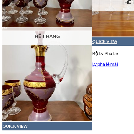
HẾT
HẾT HÀNG
QUICK VIEW
Bộ Ly Pha Lê
Ly pha lê mài
QUICK VIEW