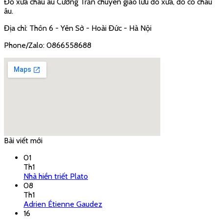
Đồ xưa châu âu Cường Trần chuyên giao lưu đồ xưa, đồ cổ châu
âu.
Địa chỉ: Thôn 6 - Yên Sở - Hoài Đức - Hà Nội
Phone/Zalo: 0866558688
Bài viết mới
google embed code
01
Th1
Nhà hiền triết Plato
08
Th1
Adrien Étienne Gaudez
16