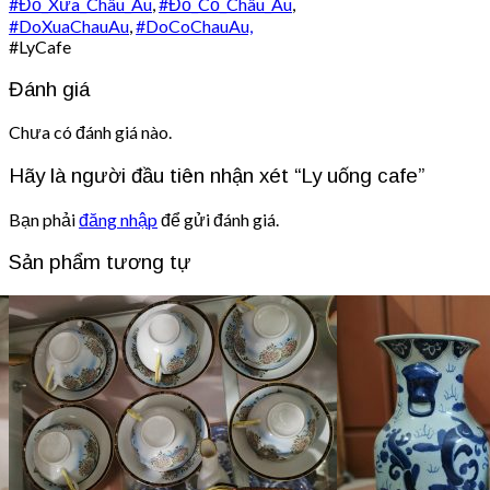
#
Đồ_Xưa_Châu_Âu
,
#
Đồ_Cổ_Châu_Âu
,
#
DoXuaChauAu
,
#
DoCoChauAu,
#LyCafe
Đánh giá
Chưa có đánh giá nào.
Hãy là người đầu tiên nhận xét “Ly uống cafe”
Bạn phải
đăng nhập
để gửi đánh giá.
Sản phẩm tương tự