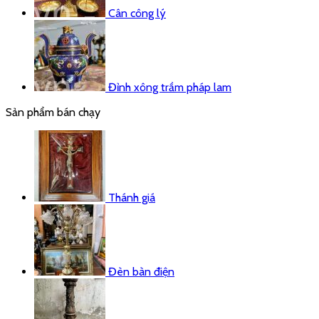
Cân công lý
Đỉnh xông trầm pháp lam
Sản phẩm bán chạy
Thánh giá
Đèn bàn điện