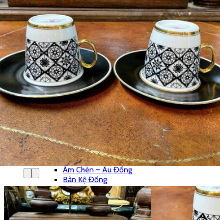
Âu – Bát
Bộ Ấm Chén
Bộ Ly Pha Lê
Lọ Hoa
Đèn Pha Lê
Đèn
Đèn Tiffani
Đèn 3 Dây
Đèn Bàn
Đèn Cây
Đèn Chùm
Đèn Dầu
Đèn Tường
Đèn Tượng
Chân Đèn
Lam Đèn Dầu
Đồ Đồng
Ấm Chén – Âu Đồng
Bàn Kệ Đồng
Bình Lọ Đồng
Chân Nến
Hộp Trang Sức
Phù Điêu