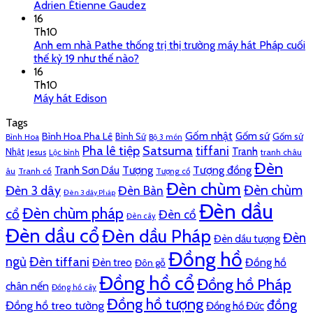
Adrien Étienne Gaudez
16
Th10
Anh em nhà Pathe thống trị thị trường máy hát Pháp cuối
thế kỷ 19 như thế nào?
16
Th10
Máy hát Edison
Tags
Gốm nhật
Gốm sứ
Bình Hoa Pha Lê
Bình Sứ
Gốm sứ
Bình Hoa
Bộ 3 món
Pha lê tiệp
Satsuma
tiffani
Tranh
Nhật
Jesus
tranh châu
Lộc bình
Đèn
Tượng đồng
Tượng
Tranh Sơn Dầu
âu
Tranh cổ
Tượng cổ
Đèn chùm
Đèn chùm
Đèn 3 dây
Đèn Bàn
Đèn 3 dây Pháp
Đèn dầu
Đèn chùm pháp
cổ
Đèn cổ
Đèn cây
Đèn dầu cổ
Đèn dầu Pháp
Đèn
Đèn dầu tượng
Đồng hồ
ngủ
Đèn tiffani
Đồng hồ
Đèn treo
Đôn gỗ
Đồng hồ cổ
Đồng hồ Pháp
chân nến
Đồng hồ cây
Đồng hồ tượng
đồng
Đồng hồ treo tường
Đồng hồ Đức