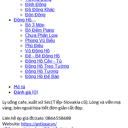
Đỉnh Đồng
Đồ Đồng Khác
Đôn Đồng
Đồng Hồ
Bộ 3 Món
Bộ Đếm Piano
Chưa Phân Loại
Phong Vũ Biểu
Phù Điêu
Vỏ Đồng Hồ
Đế - Bệ Đồng Hồ
Đồng Hồ Cây - Tủ
Đồng Hồ Treo Tường
Đồng Hồ Tượng
Đồng Hồ Để Bàn
Mô tả
Đánh giá (0)
Ly uống cafe, xuất xứ Séc(Tiệp-Slovakia cũ), Lòng và viền mạ
vàng, bên ngoài họa tiết đơn giản rất đẹp.
Liên hệ ép giá đt/zalo: 0866558688
Website:
https://antique.vn/