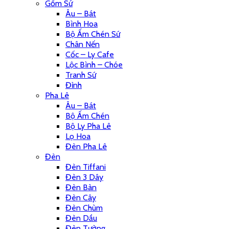
Gốm Sứ
Âu – Bát
Bình Hoa
Bộ Ấm Chén Sứ
Chân Nến
Cốc – Ly Cafe
Lộc Bình – Chóe
Tranh Sứ
Đỉnh
Pha Lê
Âu – Bát
Bộ Ấm Chén
Bộ Ly Pha Lê
Lọ Hoa
Đèn Pha Lê
Đèn
Đèn Tiffani
Đèn 3 Dây
Đèn Bàn
Đèn Cây
Đèn Chùm
Đèn Dầu
Đèn Tường