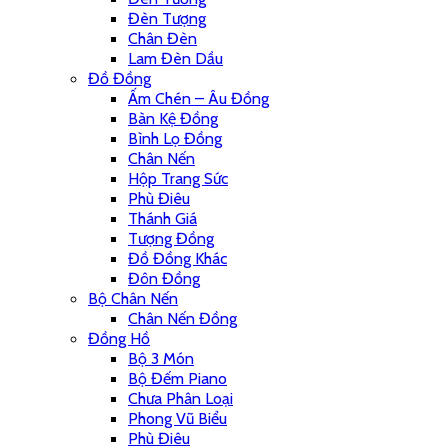
Đèn Tượng
Chân Đèn
Lam Đèn Dầu
Đồ Đồng
Ấm Chén – Âu Đồng
Bàn Kệ Đồng
Bình Lọ Đồng
Chân Nến
Hộp Trang Sức
Phù Điêu
Thánh Giá
Tượng Đồng
Đồ Đồng Khác
Đôn Đồng
Bộ Chân Nến
Chân Nến Đồng
Đồng Hồ
Bộ 3 Món
Bộ Đếm Piano
Chưa Phân Loại
Phong Vũ Biểu
Phù Điêu