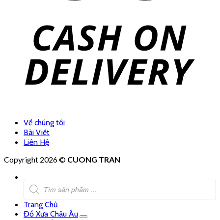
Về chúng tôi
Bài Viết
Liên Hệ
Copyright 2026 ©
CUONG TRAN
Tìm
kiếm
sản
Trang Chủ
phẩm
Đồ Xưa Châu Âu