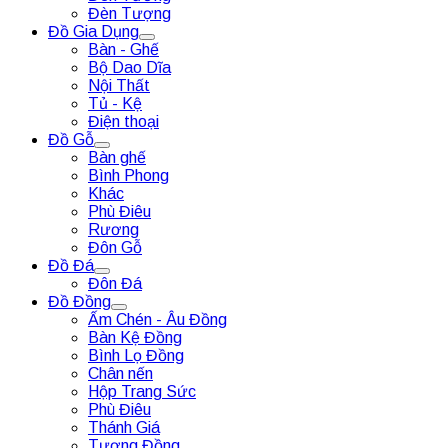
Đèn Tượng
Đồ Gia Dụng
Bàn - Ghế
Bộ Dao Dĩa
Nội Thất
Tủ - Kệ
Điện thoại
Đồ Gỗ
Bàn ghế
Bình Phong
Khác
Phù Điêu
Rương
Đôn Gỗ
Đồ Đá
Đôn Đá
Đồ Đồng
Ấm Chén - Âu Đồng
Bàn Kệ Đồng
Bình Lọ Đồng
Chân nến
Hộp Trang Sức
Phù Điêu
Thánh Giá
Tượng Đồng