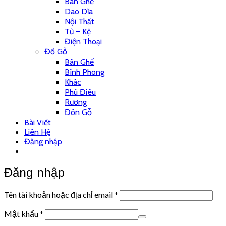
Bàn Ghế
Dao Dĩa
Nội Thất
Tủ – Kệ
Điện Thoại
Đồ Gỗ
Bàn Ghế
Bình Phong
Khác
Phù Điêu
Rương
Đôn Gỗ
Bài Viết
Liên Hệ
Đăng nhập
Đăng nhập
Tên tài khoản hoặc địa chỉ email
*
Mật khẩu
*