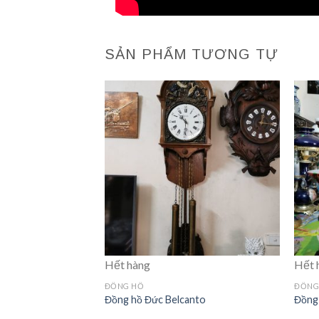
SẢN PHẨM TƯƠNG TỰ
Hết hàng
Hết 
ức
ĐỒNG HỒ
ĐỒNG
Đồng hồ Đức Belcanto
Đồng