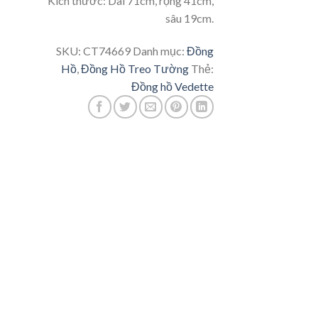
Kích thước: Dài 71cm, rộng 41cm,
sâu 19cm.
SKU:
CT74669
Danh mục:
Đồng
Hồ
,
Đồng Hồ Treo Tường
Thẻ:
Đồng hồ Vedette