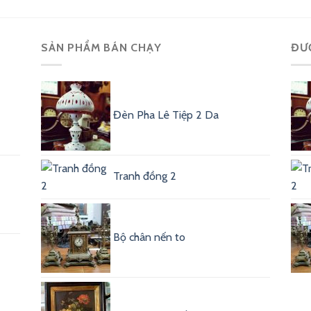
SẢN PHẨM BÁN CHẠY
ĐƯ
Đèn Pha Lê Tiệp 2 Da
Tranh đồng 2
Bộ chân nến to