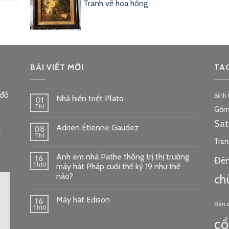
Tranh vẽ hoa hồng
BÀI VIẾT MỚI
TA
 đồ
Bình
Nhà hiền triết Plato
01
Th1
Gốm
Sa
Adrien Étienne Gaudez
08
i
Th1
Tran
Anh em nhà Pathe thống trị thị trường
16
Đèn
Th10
máy hát Pháp cuối thế kỷ 19 như thế
nào?
ch
Máy hát Edison
16
Đèn 
Th10
cổ