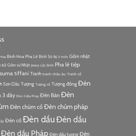
GS
Gốm nhật
Bình Hoa Pha Lê
Bình Sứ
 Hoa
Bộ 3 món
Pha lê tiệp
 sứ
Gốm sứ Nhật
Jesus
Lộc bình
tsuma
tiffani
Tranh
tranh châu âu
Tranh cổ
Đèn
Tượng đồng
Tượng
h Sơn Dầu
Tượng cổ
Đèn
 3 dây
Đèn Bàn
Đèn 3 dây Pháp
ùm
Đèn chùm pháp
Đèn chùm cổ
Đèn dầu
Đèn dầu
Đèn cổ
cây
Đèn dầu Pháp
Đèn
Đèn dầu tượng