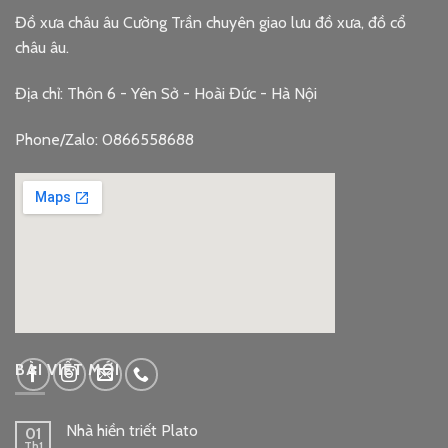
Đồ xưa châu âu Cường Trần chuyên giao lưu đồ xưa, đồ cổ
châu âu.
Địa chỉ: Thôn 6 - Yên Sở - Hoài Đức - Hà Nội
Phone/Zalo: 0866558688
google embed code
BÀI VIẾT MỚI
Nhà hiền triết Plato
01
Th1