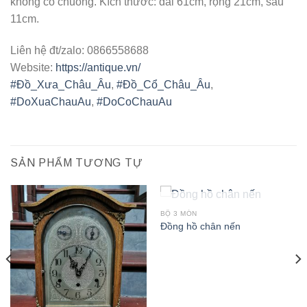
không có chuông. Kích thước: dài 61cm, rộng 21cm, sâu
11cm.
Liên hệ đt/zalo: 0866558688
Website:
https://antique.vn/
#
Đồ_Xưa_Châu_Âu
,
#
Đồ_Cổ_Châu_Âu
,
#
DoXuaChauAu
,
#
DoCoChauAu
SẢN PHẨM TƯƠNG TỰ
HẾT HÀNG
BỘ 3 MÓN
Đồng hồ chân nến