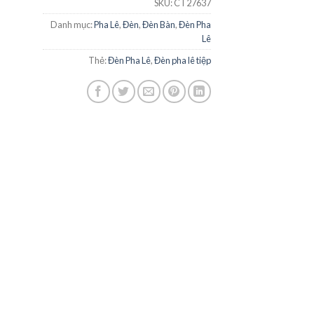
SKU:
CT27637
Danh mục:
Pha Lê
,
Đèn
,
Đèn Bàn
,
Đèn Pha
Lê
Thẻ:
Đèn Pha Lê
,
Đèn pha lê tiệp