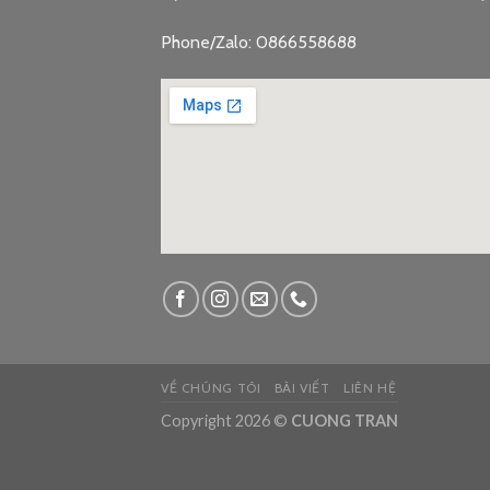
Phone/Zalo: 0866558688
google embed c
VỀ CHÚNG TÔI
BÀI VIẾT
LIÊN HỆ
Copyright 2026 ©
CUONG TRAN