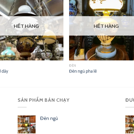
HẾT HÀNG
HẾT HÀNG
ĐÈN
 dây
Đèn ngủ pha lê
SẢN PHẨM BÁN CHẠY
ĐƯ
Đèn ngủ