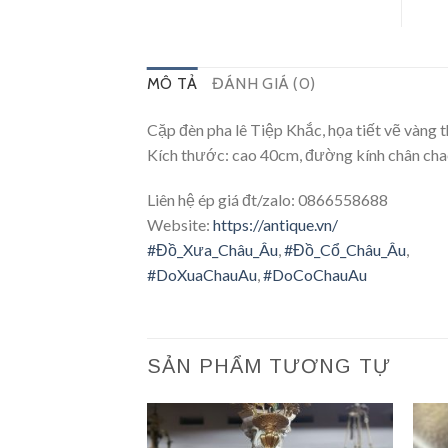
MÔ TẢ
ĐÁNH GIÁ (0)
Cặp đèn pha lê Tiệp Khắc, họa tiết vẽ vàng 
Kích thước: cao 40cm, đường kính chân ch
Liên hệ ép giá đt/zalo: 0866558688
Website:
https://antique.vn/
#
Đồ_Xưa_Châu_Âu
,
#
Đồ_Cổ_Châu_Âu
,
#
DoXuaChauAu
,
#
DoCoChauAu
SẢN PHẨM TƯƠNG TỰ