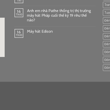
Th1
Tra
Anh em nhà Pathe thống trị thị trường
16
Tượ
Th10
máy hát Pháp cuối thế kỷ 19 như thế
nào?
Đèn
Đèn
Máy hát Edison
16
Th10
Đèn
Đèn
Đồn
Đồn
ode
Đồn