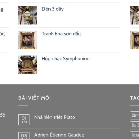
ng
Đèn 3 dây
ức)
Tranh hoa sơn dầu
Hộp nhạc Symphonion
BÀI VIẾT MỚI
TA
 đồ
Bìn
Nhà hiền triết Plato
01
Th1
Bộ 
Adrien Étienne Gaudez
08
Jesu
i