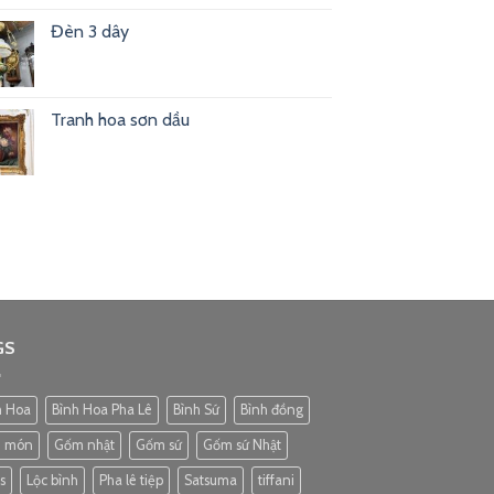
Đèn 3 dây
Tranh hoa sơn dầu
GS
h Hoa
Bình Hoa Pha Lê
Bình Sứ
Bình đồng
3 món
Gốm nhật
Gốm sứ
Gốm sứ Nhật
s
Lộc bình
Pha lê tiệp
Satsuma
tiffani