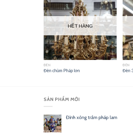
 HÀNG
HẾT HÀNG
ĐÈN
ĐÈN
ần
Đèn chùm Pháp lớn
Đèn 3
SẢN PHẨM MỚI
Đỉnh xông trầm pháp lam