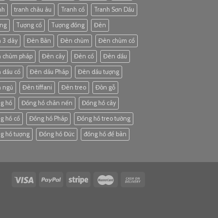
nh
tranh châu âu
Tranh cổ
Tranh Sơn Dầu
ng
Tượng cổ
Tượng đồng
Đèn
 3 dây
Đèn Bàn
Đèn chùm
Đèn chùm cổ
 chùm pháp
Đèn cây
Đèn cổ
Đèn dầu
 dầu cổ
Đèn dầu Pháp
Đèn dầu tượng
 ngủ
Đèn tiffani
Đèn treo
Đôn gỗ
g hồ
Đồng hồ chân nến
Đồng hồ cây
g hồ cổ
Đồng hồ Pháp
Đồng hồ treo tường
g hồ tượng
Đồng hồ Đức
đồng hồ để bàn