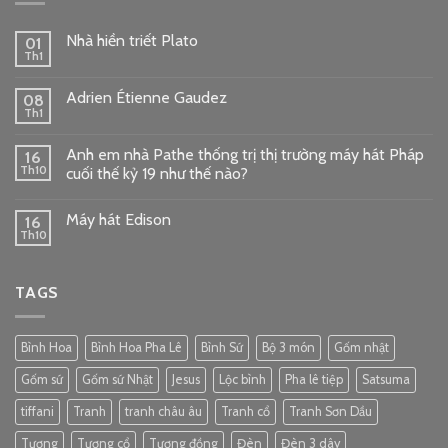
Nhà hiền triết Plato
01
Th1
Adrien Étienne Gaudez
08
Th1
Anh em nhà Pathe thống trị thị trường máy hát Pháp
16
Th10
cuối thế kỷ 19 như thế nào?
Máy hát Edison
16
Th10
TAGS
Bình Hoa
Bình Hoa Pha Lê
Bình Sứ
Bộ 3 món
Gốm nhật
Gốm sứ
Gốm sứ Nhật
Jesus
Lộc bình
Pha lê tiệp
Satsuma
tiffani
Tranh
tranh châu âu
Tranh cổ
Tranh Sơn Dầu
Tượng
Tượng cổ
Tượng đồng
Đèn
Đèn 3 dây