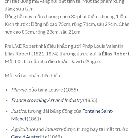
chi tiết đồng mạ vàng nổi bật tinh tế. Một tác phẩm xứng
đáng sưu tầm.
Đồng hồ máy tuần chuông chén 30 phút điểm chuông 1 lần.
Kích thước: Đồng hồ cao 75cm, rộng 71cm, sâu 29cm. Chân
nến cao 83cm, rộng 23cm, sâu 21cm.
P/s L.V.E Robert nhà điêu khắc người Pháp Louis Valentin
Elias Robert (1821-1874) thường được gọi là
Élias Robert
.
Một học trò của nhà điêu khắc David d’Angers.
Một số tác phẩm tiêu biểu
Phryne
, bảo tàng Louvre (1855)
France crowning Art and Industry
(1855)
Justice
, tượng đài bằng đồng của
Fontaine Saint-
Michel
(1861)
Agriculture
and
Industry
được trưng bày tại mặt trước
Gare d’Austerlitz
(1868)