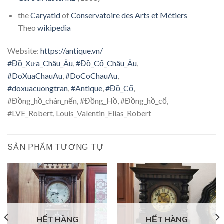
the
Caryatid
of
Conservatoire des Arts et Métiers
Theo
wikipedia
Website:
https://antique.vn/
#Đồ_Xưa_Châu_Âu
,
#Đồ_Cổ_Châu_Âu
,
#DoXuaChauAu
,
#DoCoChauAu
,
#doxuacuongtran
,
#Antique
,
#Đồ_Cổ
,
#Đồng_hồ_chân_nến, #Đồng_Hồ, #Đồng_hồ_cổ,
#LVE_Robert, Louis_Valentin_Elias_Robert
SẢN PHẨM TƯƠNG TỰ
HẾT HÀNG
HẾT HÀNG